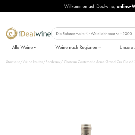
Willkommen auf iDealwine,
online-
Alle Weine
Weine nach Regionen
Unsere 
Startseite
/
Weine kaufen
/
Bordeaux
/
Château Cantemerle 5ème Grand Cru Classé 2