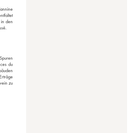
annine 
faltet 
in den 
ssé.
Spuren 
ces du 
bäuden 
rträge 
ein zu 