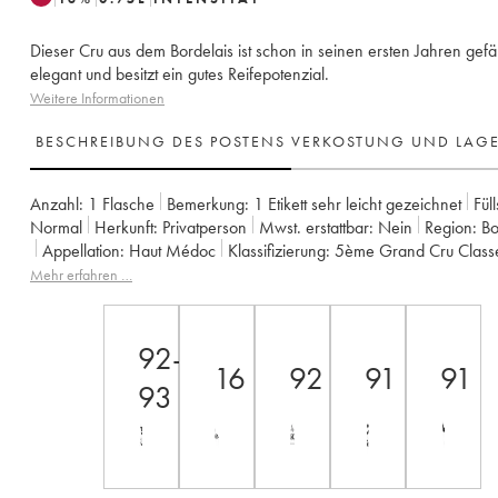
Dieser Cru aus dem Bordelais ist schon in seinen ersten Jahren gefäl
elegant und besitzt ein gutes Reifepotenzial.
Weitere Informationen
BESCHREIBUNG DES POSTENS
VERKOSTUNG UND LAG
Anzahl:
1 Flasche
Bemerkung:
1 Etikett sehr leicht gezeichnet
Fül
Normal
Herkunft:
privatperson
Mwst. erstattbar:
nein
Region:
B
Appellation:
Haut Médoc
Klassifizierung:
5ème Grand Cru Class
Eigentümer:
Mutuelle du Bâtiment et des Travaux publics
Mehr erfahren …
92-
16
92
91
91
93