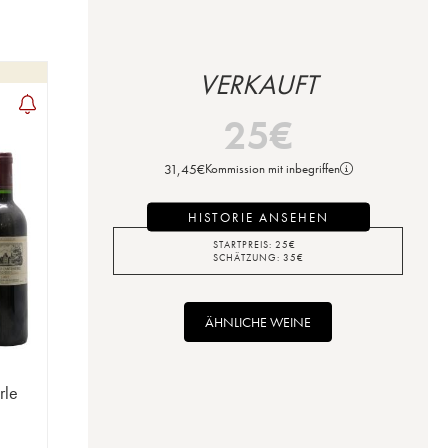
VERKAUFT
25
€
31,45
€
Kommission mit inbegriffen
HISTORIE ANSEHEN
STARTPREIS:
25
€
SCHÄTZUNG:
35
€
ÄHNLICHE WEINE
rle