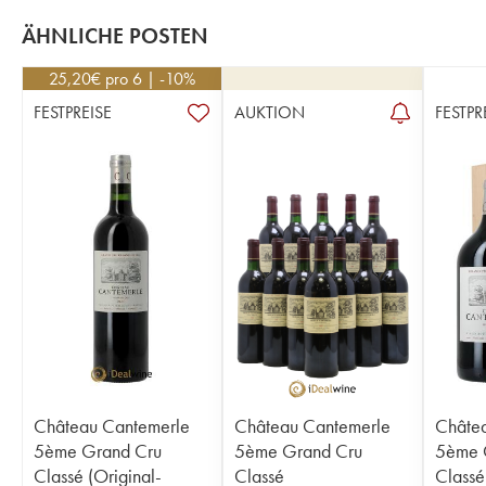
ÄHNLICHE POSTEN
25,20
€
pro 6 | -10%
FESTPREISE
AUKTION
FESTPR
Château Cantemerle
Château Cantemerle
Châte
5ème Grand Cru
5ème Grand Cru
5ème 
Classé (Original-
Classé
Classé