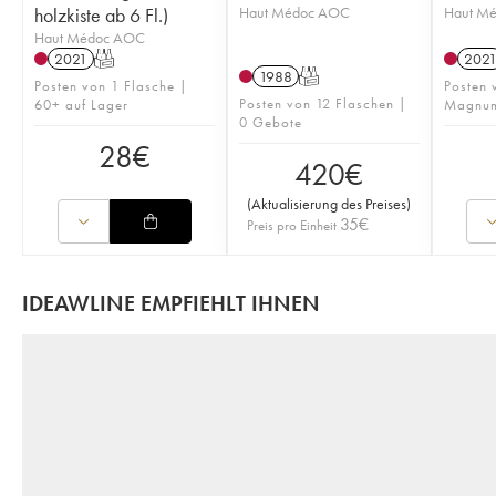
holzkiste ab 6 Fl.)
Haut Médoc AOC
Haut M
Haut Médoc AOC
2021
T
202
1988
T
Posten von 1 Flasche |
Posten 
Posten von 12 Flaschen |
60+ auf Lager
Magnum
0 Gebote
28
€
420
€
(
Aktualisierung des Preises
)
35
€
Preis pro Einheit
IDEAWLINE EMPFIEHLT IHNEN