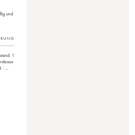
lig und
ERUNG
lstand:
1
ordeaux
é