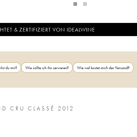
TET & ZERTIFIZIERT VON IDEALWINE
lst du mir?
Wie sollte ich ihn servieren?
Wie viel kostet mich der Versand?
D CRU CLASSÉ 2012