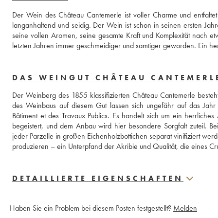
Der Wein des Château Cantemerle ist voller Charme und entfalt
langanhaltend und seidig. Der Wein ist schon in seinen ersten Jahren
seine vollen Aromen, seine gesamte Kraft und Komplexität nach e
letzten Jahren immer geschmeidiger und samtiger geworden. Ein her
DAS WEINGUT CHÂTEAU CANTEMERL
Der Weinberg des 1855 klassifizierten Château Cantemerle besteht
des Weinbaus auf diesem Gut lassen sich ungefähr auf das Jahr 
Bâtiment et des Travaux Publics. Es handelt sich um ein herrlich
begeistert, und dem Anbau wird hier besondere Sorgfalt zuteil. Bei
jeder Parzelle in großen Eichenholzbottichen separat vinifiziert wer
produzieren – ein Unterpfand der Akribie und Qualität, die eines Cru
DETAILLIERTE EIGENSCHAFTEN
Haben Sie ein Problem bei diesem Posten festgestellt?
Melden