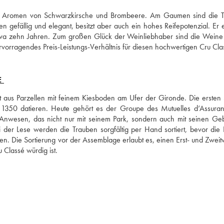
et Aromen von Schwarzkirsche und Brombeere. Am Gaumen sind die T
 gefällig und elegant, besitzt aber auch ein hohes Reifepotenzial. Er ent
twa zehn Jahren. Zum großen Glück der Weinliebhaber sind die Weine 
vorragendes Preis-Leistungs-Verhältnis für diesen hochwertigen Cru Cla
E
 aus Parzellen mit feinem Kiesboden am Ufer der Gironde. Die ersten 
1350 datieren. Heute gehört es der Groupe des Mutuelles d‘Assuran
es Anwesen, das nicht nur mit seinem Park, sondern auch mit seinen Ge
 der Lese werden die Trauben sorgfältig per Hand sortiert, bevor die E
den. Die Sortierung vor der Assemblage erlaubt es, einen Erst- und Zweitw
 Classé würdig ist.