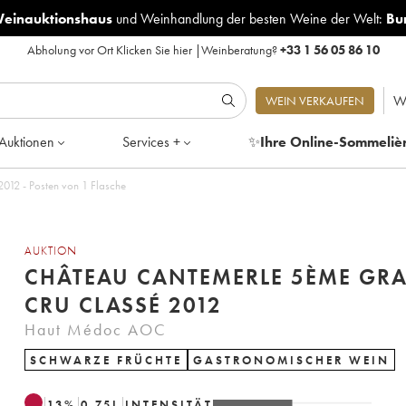
Weinauktionshaus
und
Weinhandlung der besten Weine der Welt:
Bu
Abholung vor Ort
Klicken Sie hier
|
Weinberatung?
+33 1 56 05 86 10
W
WEIN VERKAUFEN
Auktionen
Services +
✨
Ihre Online-Sommeliè
012 - Posten von 1 Flasche
AUKTION
CHÂTEAU CANTEMERLE 5ÈME GR
CRU CLASSÉ 2012
Haut Médoc AOC
SCHWARZE FRÜCHTE
GASTRONOMISCHER WEIN
13
%
0.75
L
INTENSITÄT