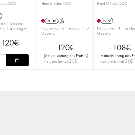
édoc AOC
Haut Médoc AOC
Haut Médoc AOC
1
2008
T
1997
von 1 Doppel-
Posten von 6 Flaschen | 0
Posten von 3 Flasch
 | 2 auf Lager
Gebote
Gebote
120
€
120
€
108
€
(
Aktualisierung des Preises
)
(
Aktualisierung des Pr
20
€
36
€
Preis pro Einheit
Preis pro Einheit