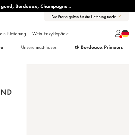
rgund
,
Bordeaux
,
Champagne
...
Die Preise gelten für die Lieferung nach:
ein-Notierung
Wein-Enzyklopädie
re
Unsere must-haves
🍇
Bordeaux Primeurs
AND