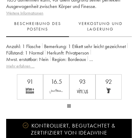
Ausgewogenheit zwischen Körper und Finesse.
Weitere Informationen
BESCHREIBUNG DES
VERKOSTUNG UND
POSTENS
LAGERUNG
Anzahl:
1 Flasche
Bemerkung:
1 Etikett sehr leicht gezeichnet
Füllstand:
1
Normal
Herkunft:
privatperson
Mwst. erstattbar:
nein
Region:
Bordeaux
Appellation:
Saint-Julien
Eigentümer:
Françoise Triaud
Mehr erfahren …
91
16.5
93
92
KONTROLLIERT, BEGUTACHTET &
ZERTIFIZIERT VON IDEALWINE