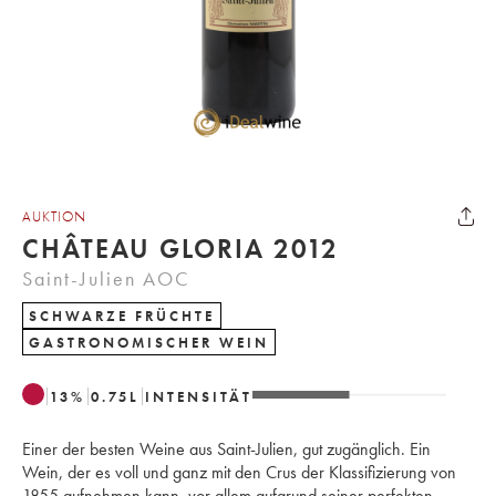
AUKTION
CHÂTEAU GLORIA 2012
Saint-Julien AOC
SCHWARZE FRÜCHTE
GASTRONOMISCHER WEIN
13
%
0.75
L
INTENSITÄT
Einer der besten Weine aus Saint-Julien, gut zugänglich. Ein
Wein, der es voll und ganz mit den Crus der Klassifizierung von
1855 aufnehmen kann, vor allem aufgrund seiner perfekten