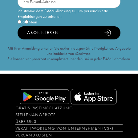
Ich stimme dem E-Mail-Tracking zu, um personalisierte
Empfehlungen zu erhalten
Ja
Nein
ABONNIEREN
Mit Ihrer Anmeldung erhalten Sie exklusiv ausgewählte Neuigkeiten, Angebote
und Einblicke von iDealwine.
Sie können sich jederzeit unkompliziert über den Link in jeder E-Mail abmelden.
GRATIS (W)EINSCHÄTZUNG
STELLENANGEBOTE
ÜBER UNS
VERANTWORTUNG VON UNTERNEHMEN (CSR)
VERSANDKOSTEN