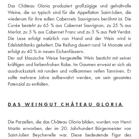
Das Château Gloria produziert großzügige und gehaltvolle 
Weine, die so typisch sind für die Appellation Saint-Julien, die 
wiederum für ihre edlen Cabernets Sauvignons berühmt ist. Die 
Cuvée besteht zu 65 % aus Cabernet Sauvignon, zu 25 % aus 
Merlot, zu 5 % aus Cabernet Franc und zu 5 % aus Petit Verdot. 
Die Lese erfolgt natürlich von Hand und der Wein wird in 
Edelstahltanks gekeltert. Die Reifung dauert rund 14 Monate und 
erfolgt zu 40 % in neuen Eichenfässern. 
Der auf klassische Weise hergestellte Wein besticht mit seiner 
kräftigen und farbenfrohen Robe. Im Gaumen erweist er sich als 
ausdrucksstark mit runden und vollkommen reifen Tanninen. Er 
sollte mehrere Jahre aufbewahrt werden, um sein gesamtes 
Potenzial zu entfalten.
DAS WEINGUT CHÂTEAU GLORIA
Die Parzellen, die das Château Gloria bilden, wurden von Henri 
Martin erworben, der im 20. Jahrhundert Bürgermeister von 
Saint-Julien Beychevelle war. Diese bedeutende Figur des 