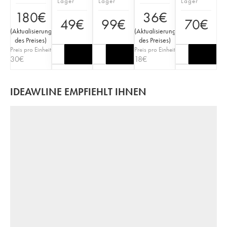
Lager
Lager
Lager
180
€
36
€
49
€
99
€
70
€
(
Aktualisierung
(
Aktualisierung
des Preises
)
des Preises
)
Preis pro Einheit
Preis pro Einheit
30
€
18
€
IDEAWLINE EMPFIEHLT IHNEN