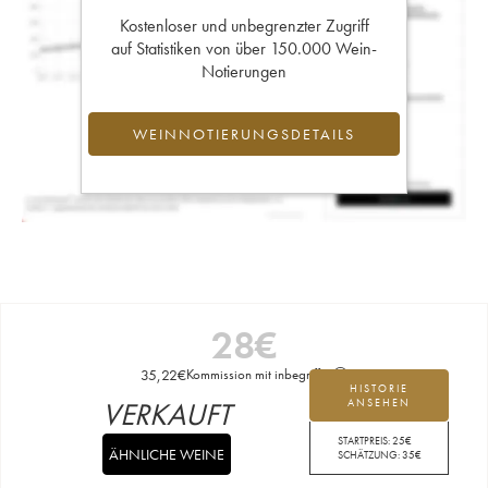
Kostenloser und unbegrenzter Zugriff
auf Statistiken von über 150.000 Wein-
Notierungen
WEINNOTIERUNGSDETAILS
28
€
35,22
€
Kommission mit inbegriffen
HISTORIE
VERKAUFT
ANSEHEN
STARTPREIS:
25
€
ÄHNLICHE WEINE
SCHÄTZUNG:
35
€