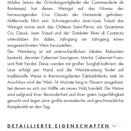
Médoc (eines der Gründungsmitglieder der Commanderie du 
Bontemps) hat dieses Weingut auf das Niveau der 
herausragenden Crus Classés der Gemeinde gehoben. 
Mittlerweile führt sein Schwiegersohn Jean-Louis Triaud das 
Weingut sowie auch das Château Saint-Pierre, ein Quatrième 
Cru Classé. Jean Triaud und der Gutsleiter Rémi di Costanzo 
unterstützen ihn dabei, Jahrgang um Jahrgang einen 
ausgezeichneten Wein herzustellen. 
Der Weinberg ist mit unterschiedlichen lokalen Rebsorten 
bestockt, darunter Cabernet Sauvignon, Merlot, Cabernet Franc 
und Petit Verdot. Diese werden mit großer Sorgfalt kultiviert, die 
Lese erfolgt per Hand und die Weinbereitung findet auf 
traditionelle Weise in thermoregulierten Edelstahltanks statt. Im 
Anschluss wird der Wein 14 Monate lang in Fässern ausgebaut, 
bei denen es sich zur Hälfte um neues Holz handelt. Die Weine 
sind aufgrund ihrer Besonderheit und ihrer guten Lagerfähigkeit 
gesucht und legen eine große aromatische und geschmackliche 
Komplexität an den Tag.
DETAILLIERTE EIGENSCHAFTEN