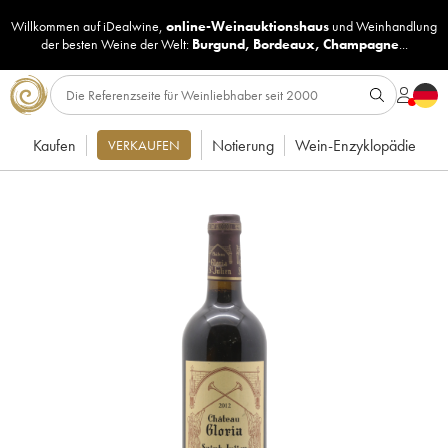
Willkommen auf iDealwine,
online-Weinauktionshaus
und
Weinhandlung
der besten Weine der Welt:
Burgund
,
Bordeaux
,
Champagne
...
Kaufen
Notierung
Wein-Enzyklopädie
VERKAUFEN