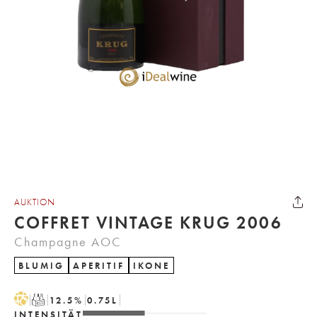
AUKTION
COFFRET VINTAGE KRUG 2006
Champagne AOC
BLUMIG
APERITIF
IKONE
H
T
12.5
%
0.75
L
INTENSITÄT