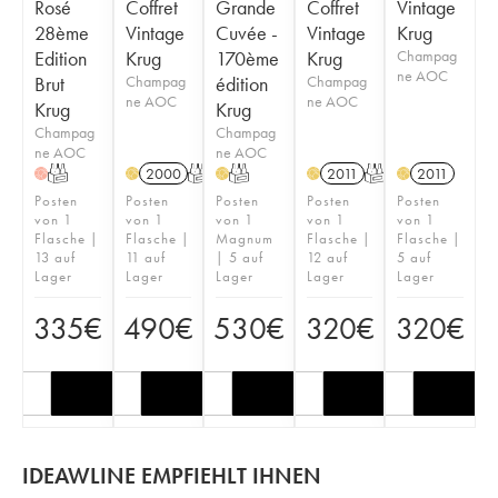
Rosé
Coffret
Grande
Coffret
Vintage
28ème
Vintage
Cuvée -
Vintage
Krug
Edition
Krug
170ème
Krug
Champag
ne AOC
Brut
Champag
édition
Champag
ne AOC
ne AOC
Krug
Krug
Champag
Champag
ne AOC
ne AOC
T
2000
T
T
2011
T
2011
H
H
H
H
H
Posten
Posten
Posten
Posten
Posten
von 1
von 1
von 1
von 1
von 1
Flasche |
Flasche |
Magnum
Flasche |
Flasche |
13 auf
11 auf
| 5 auf
12 auf
5 auf
Lager
Lager
Lager
Lager
Lager
335
€
490
€
530
€
320
€
320
€
IDEAWLINE EMPFIEHLT IHNEN