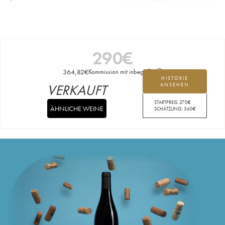
290
€
364,82
€
Kommission mit inbegriffen
HISTORIE
VERKAUFT
ANSEHEN
STARTPREIS:
270
€
ÄHNLICHE WEINE
SCHÄTZUNG:
360
€