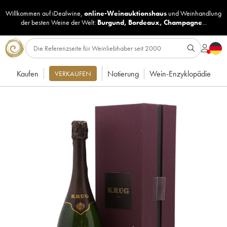
Willkommen auf iDealwine,
online-Weinauktionshaus
und
Weinhandlung
der besten Weine der Welt:
Burgund
,
Bordeaux
,
Champagne
...
Kaufen
Notierung
Wein-Enzyklopädie
VERKAUFEN