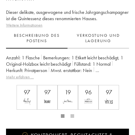
Dieser delikate, ausgewogene und frische Jahrgangschampagner
ist die Quintessenz dieses renommierten Hauses.
Weitere Informationen
BESCHREIBUNG DES
VERKOSTUNG UND
POSTENS
LAGERUNG
Anzahl:
1 Flasche
Bemerkungen:
1 Etikett leicht beschädigt
,
1
Original-Holzbox leicht beschädigt
Füllstand:
1
Normal
Herkunft:
privatperson
Mwst. erstattbar:
nein
Region:
Champagne
Appellation:
Champagne
Mehr erfahren …
Eigentümer:
Krug
97
97
19
96
97