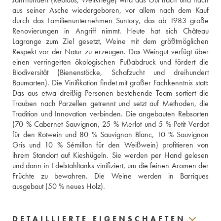
aus seiner Asche wiedergeboren, vor allem nach dem Kauf 
durch das Familienunternehmen Suntory, das ab 1983 große 
Renovierungen in Angriff nimmt. Heute hat sich Château 
Lagrange zum Ziel gesetzt, Weine mit dem größtmöglichen 
Respekt vor der Natur zu erzeugen. Das Weingut verfügt über 
einen verringerten ökologischen Fußabdruck und fördert die 
Biodiversität (Bienenstöcke, Schafzucht und dreihundert 
Baumarten). Die Vinifikation findet mit großer Fachkenntnis statt: 
Das aus etwa dreißig Personen bestehende Team sortiert die 
Trauben nach Parzellen getrennt und setzt auf Methoden, die 
Tradition und Innovation verbinden. Die angebauten Rebsorten 
(70 % Cabernet Sauvignon, 25 % Merlot und 5 % Petit Verdot 
für den Rotwein und 80 % Sauvignon Blanc, 10 % Sauvignon 
Gris und 10 % Sémillon für den Weißwein) profitieren von 
ihrem Standort auf Kieshügeln. Sie werden per Hand gelesen 
und dann in Edelstahltanks vinifiziert, um die feinen Aromen der 
Früchte zu bewahren. Die Weine werden in Barriques 
ausgebaut (50 % neues Holz).
DETAILLIERTE EIGENSCHAFTEN