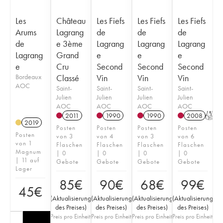
Les
Château
Les Fiefs
Les Fiefs
Les Fiefs
Arums
Lagrang
de
de
de
de
e 3ème
Lagrang
Lagrang
Lagrang
Lagrang
Grand
e
e
e
e
Cru
Second
Second
Second
Bordeaux
Classé
Vin
Vin
Vin
AOC
Saint-
Saint-
Saint-
Saint-
Julien
Julien
Julien
Julien
AOC
AOC
AOC
AOC
2011
1990
1990
2008
T
2019
Posten
Posten
Posten
Posten
Posten
von 3
von 4
von 3
von 6
von 1
Flaschen
Flaschen
Flaschen
Flaschen
Magnum
| 0
| 0
| 0
| 0
| 11 auf
Gebote
Gebote
Gebote
Gebote
Lager
85
€
90
€
68
€
99
€
45
€
(
Aktualisierung
(
Aktualisierung
(
Aktualisierung
(
Aktualisierung
des Preises
)
des Preises
)
des Preises
)
des Preises
)
Preis pro Einheit
Preis pro Einheit
Preis pro Einheit
Preis pro Einheit