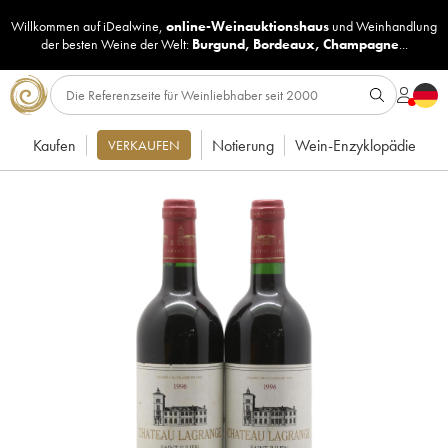
Willkommen auf iDealwine,
online-Weinauktionshaus
und
Weinhandlung
der besten Weine der Welt:
Burgund
,
Bordeaux
,
Champagne
...
Kaufen
Notierung
Wein-Enzyklopädie
VERKAUFEN