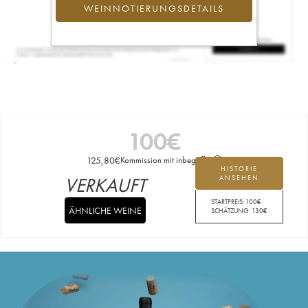
WEINNOTIERUNGSDETAILS
100
€
125,80
€
Kommission mit inbegriffen
HISTORIE
VERKAUFT
ANSEHEN
STARTPREIS:
100
€
ÄHNLICHE WEINE
SCHÄTZUNG:
130
€