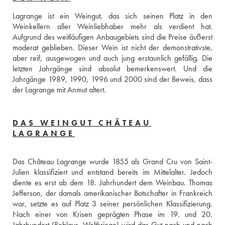
Lagrange ist ein Weingut, das sich seinen Platz in den 
Weinkellern aller Weinliebhaber mehr als verdient hat. 
Aufgrund des weitläufigen Anbaugebiets sind die Preise äußerst 
moderat geblieben. Dieser Wein ist nicht der demonstrativste, 
aber reif, ausgewogen und auch jung erstaunlich gefällig. Die 
letzten Jahrgänge sind absolut bemerkenswert. Und die 
Jahrgänge 1989, 1990, 1996 und 2000 sind der Beweis, dass 
der Lagrange mit Anmut altert.
DAS WEINGUT CHÂTEAU
LAGRANGE
Das Château Lagrange wurde 1855 als Grand Cru von Saint-
Julien klassifiziert und entstand bereits im Mittelalter. Jedoch 
diente es erst ab dem 18. Jahrhundert dem Weinbau. Thomas 
Jefferson, der damals amerikanischer Botschafter in Frankreich 
war, setzte es auf Platz 3 seiner persönlichen Klassifizierung. 
Nach einer von Krisen geprägten Phase im 19. und 20. 
Jahrhundert (Reblaus, Weltkriege) wird das Gut nach und nach 