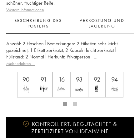
schöner, fruchtiger Reife.
Weitere Informationen
BESCHREIBUNG DES
VERKOSTUNG UND
POSTENS
LAGERUNG
Anzahl:
2 Flaschen
Bemerkungen:
2 Etiketten sehr leicht
gezeichnet
,
1 Etikett zerkratzt
,
2 Kapseln leicht zerkratzt
Füllstand:
2
Normal
Herkunft:
privatperson
Mwst. erstattbar:
nein
Region:
Bordeaux
Mehr erfahren …
Appellation:
Saint-Julien
Klassifizierung:
3ème Grand Cru Classé
Eigentümer:
Suntory
90
91
16
93
92
94
KONTROLLIERT, BEGUTACHTET &
ZERTIFIZIERT VON IDEALWINE