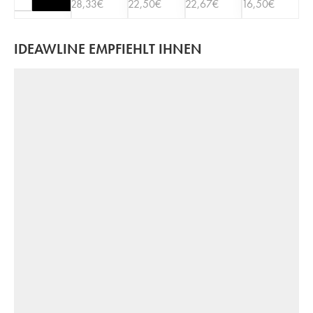
28,33
€
22,50
€
22,67
€
16,50
€
IDEAWLINE EMPFIEHLT IHNEN