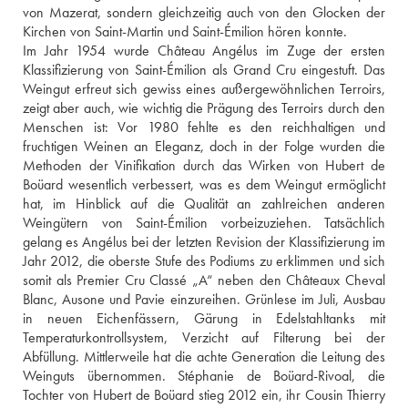
von Mazerat, sondern gleichzeitig auch von den Glocken der 
Kirchen von Saint-Martin und Saint-Émilion hören konnte. 
Im Jahr 1954 wurde Château Angélus im Zuge der ersten 
Klassifizierung von Saint-Émilion als Grand Cru eingestuft. Das 
Weingut erfreut sich gewiss eines außergewöhnlichen Terroirs, 
zeigt aber auch, wie wichtig die Prägung des Terroirs durch den 
Menschen ist: Vor 1980 fehlte es den reichhaltigen und 
fruchtigen Weinen an Eleganz, doch in der Folge wurden die 
Methoden der Vinifikation durch das Wirken von Hubert de 
Boüard wesentlich verbessert, was es dem Weingut ermöglicht 
hat, im Hinblick auf die Qualität an zahlreichen anderen 
Weingütern von Saint-Émilion vorbeizuziehen. Tatsächlich 
gelang es Angélus bei der letzten Revision der Klassifizierung im 
Jahr 2012, die oberste Stufe des Podiums zu erklimmen und sich 
somit als Premier Cru Classé „A“ neben den Châteaux Cheval 
Blanc, Ausone und Pavie einzureihen. Grünlese im Juli, Ausbau 
in neuen Eichenfässern, Gärung in Edelstahltanks mit 
Temperaturkontrollsystem, Verzicht auf Filterung bei der 
Abfüllung. Mittlerweile hat die achte Generation die Leitung des 
Weinguts übernommen. Stéphanie de Boüard-Rivoal, die 
Tochter von Hubert de Boüard stieg 2012 ein, ihr Cousin Thierry 