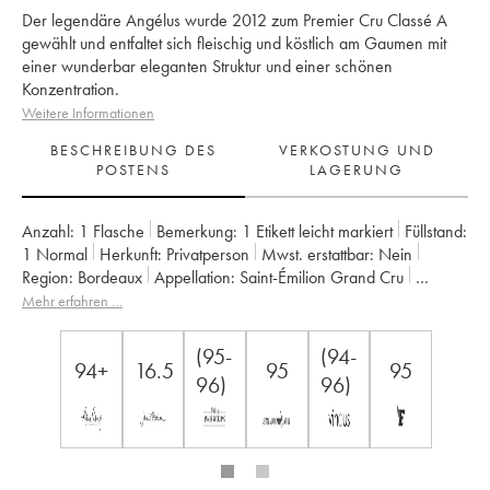
Der legendäre Angélus wurde 2012 zum Premier Cru Classé A
gewählt und entfaltet sich fleischig und köstlich am Gaumen mit
einer wunderbar eleganten Struktur und einer schönen
Konzentration.
Weitere Informationen
BESCHREIBUNG DES
VERKOSTUNG UND
POSTENS
LAGERUNG
Anzahl:
1 Flasche
Bemerkung:
1 Etikett leicht markiert
Füllstand:
1
Normal
Herkunft:
privatperson
Mwst. erstattbar:
nein
Region:
Bordeaux
Appellation:
Saint-Émilion Grand Cru
Klassifizierung:
1er Grand Cru Classé A
Mehr erfahren …
Eigentümer:
Famille de Boüard de Laforest
(95-
(94-
94+
16.5
95
95
96)
96)