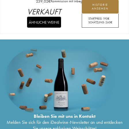
239,02
€
Kommission mit inbegriffen
HISTORIE
VERKAUFT
ANSEHEN
STARTPREIS:
190
€
ÄHNLICHE WEINE
SCHÄTZUNG:
260
€
Bleiben Sie mit uns in Kontakt
Melden Sie sich für den iDealwine-Newsletter an und entdecken
Sie unsere exklusiven Weinschätze!