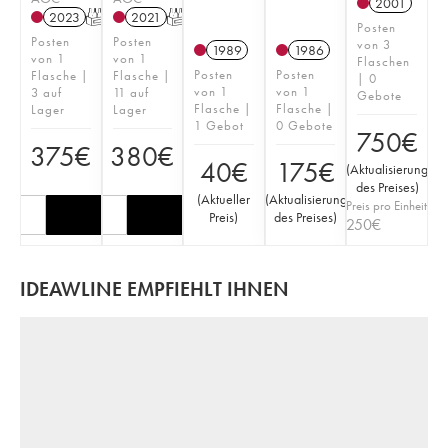
2001
2023
T
2021
T
Posten
Posten
Posten
von 3
1989
1986
von 1
von 1
Flaschen
Posten
Posten
Flasche |
Flasche |
| 0
von 1
von 1
3 auf
11 auf
Gebote
Flasche |
Flasche |
Lager
Lager
1 Gebot
0 Gebote
750
€
375
€
380
€
40
€
175
€
(
Aktualisierung
des Preises
)
(
Aktueller
(
Aktualisierung
Preis pro Einheit
Preis
)
des Preises
)
250
€
IDEAWLINE EMPFIEHLT IHNEN