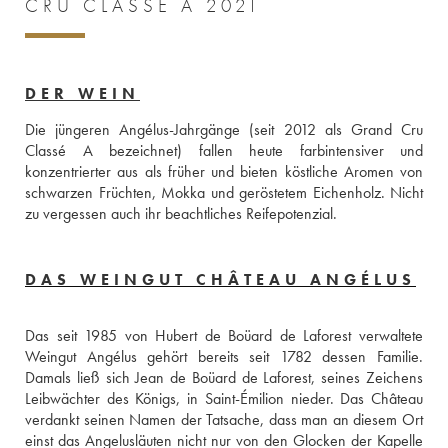
CRU CLASSÉ A 2021
DER WEIN
Die jüngeren Angélus-Jahrgänge (seit 2012 als Grand Cru 
Classé A bezeichnet) fallen heute farbintensiver und 
konzentrierter aus als früher und bieten köstliche Aromen von 
schwarzen Früchten, Mokka und geröstetem Eichenholz. Nicht 
zu vergessen auch ihr beachtliches Reifepotenzial.
DAS WEINGUT CHÂTEAU ANGÉLUS
Das seit 1985 von Hubert de Boüard de Laforest verwaltete 
Weingut Angélus gehört bereits seit 1782 dessen Familie. 
Damals ließ sich Jean de Boüard de Laforest, seines Zeichens 
Leibwächter des Königs, in Saint-Émilion nieder. Das Château 
verdankt seinen Namen der Tatsache, dass man an diesem Ort 
einst das Angelusläuten nicht nur von den Glocken der Kapelle 