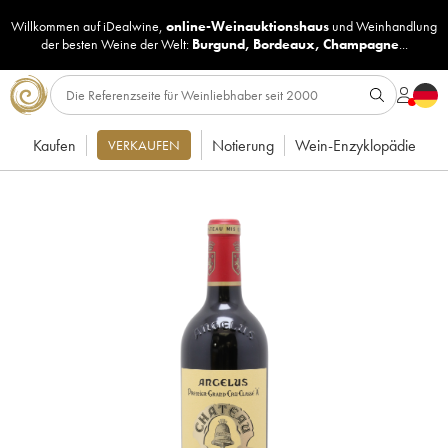
Willkommen auf iDealwine,
online-Weinauktionshaus
und
Weinhandlung
der besten Weine der Welt:
Burgund
,
Bordeaux
,
Champagne
...
Kaufen
Notierung
Wein-Enzyklopädie
VERKAUFEN