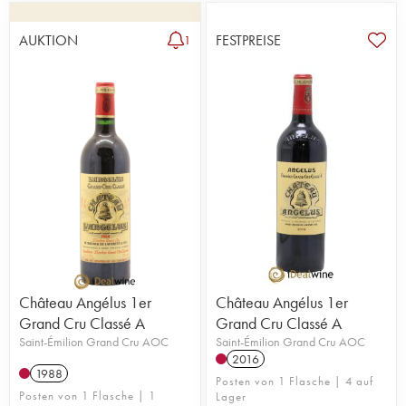
Blanc, Ausone und Pavie einzureihen. Grünlese im
Juli, Ausbau in neuen Eichenfässern, Gärung in
AUKTION
FESTPREISE
1
Edelstahltanks mit Temperaturkontrollsystem,
Verzicht auf Filterung bei der Abfüllung.
Mittlerweile hat die achte Generation die Leitung
des Weinguts übernommen. Stéphanie de Boüard-
Rivoal, die Tochter von Hubert de Boüard stieg
2012 ein, ihr Cousin Thierry Grenié-de Boüard,
Sohn von Jean-Bernard Grenié 2016.
Château Angélus 1er
Château Angélus 1er
Grand Cru Classé A
Grand Cru Classé A
Saint-Émilion Grand Cru AOC
Saint-Émilion Grand Cru AOC
2016
1988
Posten von 1 Flasche | 4 auf
Posten von 1 Flasche | 1
Lager