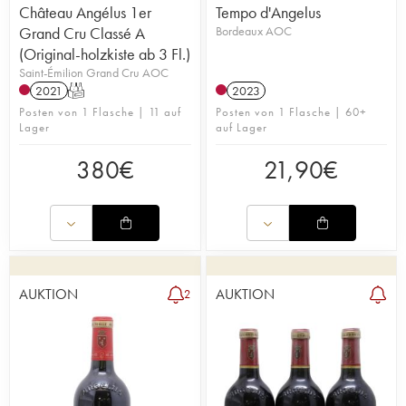
Château Angélus 1er
Tempo d'Angelus
Grand Cru Classé A
Bordeaux AOC
(Original-holzkiste ab 3 Fl.)
Saint-Émilion Grand Cru AOC
2021
T
2023
Posten von 1 Flasche | 11 auf
Posten von 1 Flasche | 60+
Lager
auf Lager
380
€
21,90
€
AUKTION
AUKTION
2