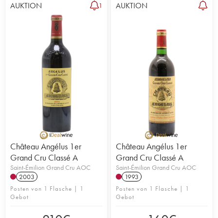
AUKTION
AUKTION
1
Château Angélus 1er
Château Angélus 1er
Grand Cru Classé A
Grand Cru Classé A
Saint-Émilion Grand Cru AOC
Saint-Émilion Grand Cru AOC
2003
1993
Posten von 1 Flasche | 1
Posten von 1 Flasche | 1
Gebot
Gebot