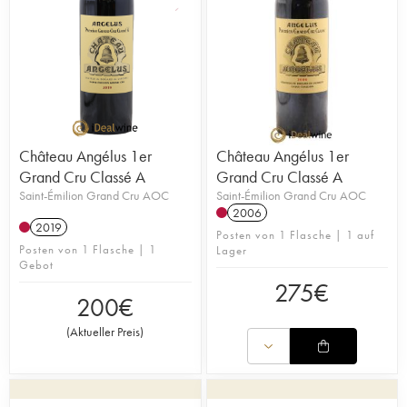
Château Angélus 1er
Château Angélus 1er
Grand Cru Classé A
Grand Cru Classé A
Saint-Émilion Grand Cru AOC
Saint-Émilion Grand Cru AOC
2006
2019
Posten von 1 Flasche | 1 auf
Posten von 1 Flasche | 1
Lager
Gebot
275
€
200
€
(
Aktueller Preis
)