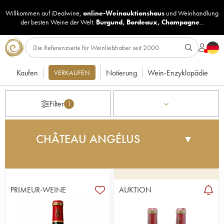
Willkommen auf iDealwine,
online-Weinauktionshaus
und
Weinhandlung
der besten Weine der Welt:
Burgund
,
Bordeaux
,
Champagne
...
Kaufen
Notierung
Wein-Enzyklopädie
VERKAUFEN
Filter
1
CHÂTEAU ANGÉLUS
▼
Das seit 1985 von Hubert de Boüard de Laforest
verwaltete Weingut Angélus gehört bereits seit
1782 dessen Familie. Damals ließ sich Jean de
PRIMEUR-WEINE
AUKTION
Boüard de Laforest, seines Zeichens Leibwächter
des Königs, in Saint-Émilion nieder. Das Château
verdankt seinen Namen der Tatsache, dass man