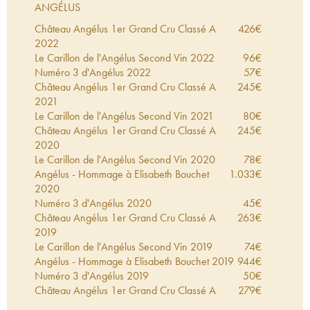
ANGÉLUS
Château Angélus 1er Grand Cru Classé A
426
€
2022
Le Carillon de l'Angélus Second Vin
2022
96
€
Numéro 3 d'Angélus
2022
57
€
Château Angélus 1er Grand Cru Classé A
245
€
2021
Le Carillon de l'Angélus Second Vin
2021
80
€
Château Angélus 1er Grand Cru Classé A
245
€
2020
Le Carillon de l'Angélus Second Vin
2020
78
€
Angélus - Hommage à Elisabeth Bouchet
1.033
€
2020
Numéro 3 d'Angélus
2020
45
€
Château Angélus 1er Grand Cru Classé A
263
€
2019
Le Carillon de l'Angélus Second Vin
2019
74
€
Angélus - Hommage à Elisabeth Bouchet
2019
944
€
Numéro 3 d'Angélus
2019
50
€
Château Angélus 1er Grand Cru Classé A
279
€
2018