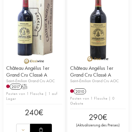
Château Angélus 1er
Château Angélus 1er
Grand Cru Classé A
Grand Cru Classé A
Saint-Émilion Grand Cru AOC
Saint-Émilion Grand Cru AOC
2017
T
2010
Posten von 1 Flasche | 1 auf
Posten von 1 Flasche | 0
Lager
Gebote
240
€
290
€
(
Aktualisierung des Preises
)