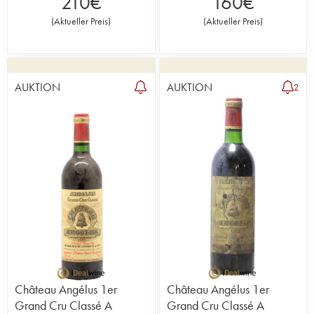
210
€
160
€
(
Aktueller Preis
)
(
Aktueller Preis
)
AUKTION
AUKTION
2
Château Angélus 1er
Château Angélus 1er
Grand Cru Classé A
Grand Cru Classé A