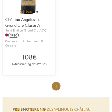
Château Angélus 1er
Grand Cru Classé A
Saint-Émilion Grand Cru AOC
1980
Posten von 1 Flasche | 0
Gebote
108
€
(
Aktualisierung des Preises
)
1
PREISNOTIERUNG
DES WEINGUTS CHÂTEAU