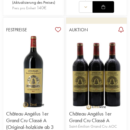
(
Aktualisierung des Preises
)
140
€
Preis pro Einheit
FESTPREISE
AUKTION
Château Angélus 1er
Château Angélus 1er
Grand Cru Classé A
Grand Cru Classé A
(Original-holzkiste ab 3
Saint-Émilion Grand Cru AOC