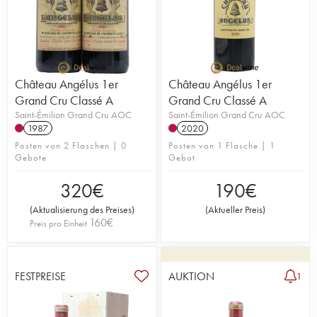
Château Angélus 1er
Château Angélus 1er
Grand Cru Classé A
Grand Cru Classé A
Saint-Émilion Grand Cru AOC
Saint-Émilion Grand Cru AOC
1987
2020
Posten von 2 Flaschen | 0
Posten von 1 Flasche | 1
Gebote
Gebot
320
€
190
€
(
Aktualisierung des Preises
)
(
Aktueller Preis
)
160
€
Preis pro Einheit
FESTPREISE
AUKTION
1