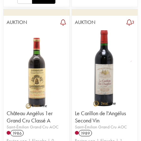
AUKTION
AUKTION
3
Château Angélus 1er
Le Carillon de l'Angélus
Grand Cru Classé A
Second Vin
Saint-Émilion Grand Cru AOC
Saint-Émilion Grand Cru AOC
1986
1989
Posten von 1 Flasche | 0
Posten von 1 Flasche | 1