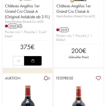
Château Angélus 1er
Château Angélus 1er
Grand Cru Classé A
Grand Cru Classé A
(Original-holzkiste ab 3 Fl.)
Saint-Émilion Grand Cru AOC
Saint-Émilion Grand Cru AOC
2023
T
2019
Posten von 1 Flasche | 3 auf
Posten von 1 Flasche | 1
Lager
Gebot
375
€
200
€
(
Aktueller Preis
)
AUKTION
FESTPREISE
3