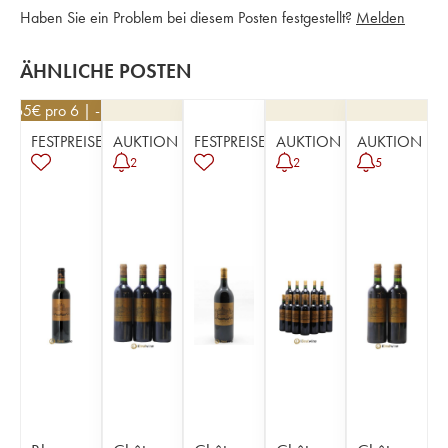
Haben Sie ein Problem bei diesem Posten festgestellt?
Melden
ÄHNLICHE POSTEN
25,65
€
pro 6 | -10%
FESTPREISE
AUKTION
FESTPREISE
AUKTION
AUKTION
2
2
5