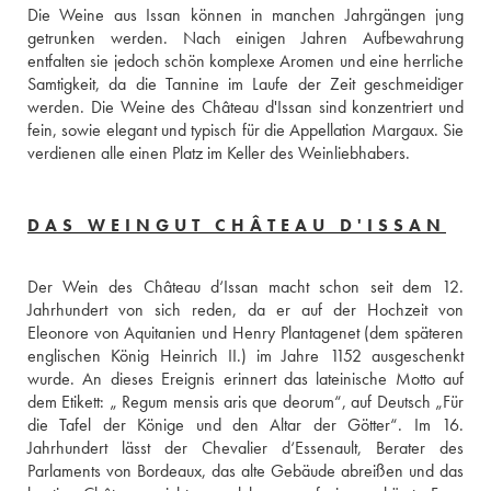
Die Weine aus Issan können in manchen Jahrgängen jung 
getrunken werden. Nach einigen Jahren Aufbewahrung 
entfalten sie jedoch schön komplexe Aromen und eine herrliche 
Samtigkeit, da die Tannine im Laufe der Zeit geschmeidiger 
werden. Die Weine des Château d'Issan sind konzentriert und 
fein, sowie elegant und typisch für die Appellation Margaux. Sie 
verdienen alle einen Platz im Keller des Weinliebhabers.
DAS WEINGUT CHÂTEAU D'ISSAN
Der Wein des Château d‘Issan macht schon seit dem 12. 
Jahrhundert von sich reden, da er auf der Hochzeit von 
Eleonore von Aquitanien und Henry Plantagenet (dem späteren 
englischen König Heinrich II.) im Jahre 1152 ausgeschenkt 
wurde. An dieses Ereignis erinnert das lateinische Motto auf 
dem Etikett: „ Regum mensis aris que deorum“, auf Deutsch „Für 
die Tafel der Könige und den Altar der Götter“. Im 16. 
Jahrhundert lässt der Chevalier d‘Essenault, Berater des 
Parlaments von Bordeaux, das alte Gebäude abreißen und das 