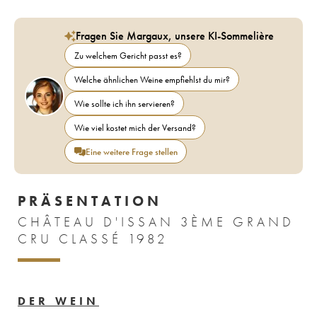
Fragen Sie Margaux, unsere KI-Sommelière
Zu welchem Gericht passt es?
Welche ähnlichen Weine empfiehlst du mir?
Wie sollte ich ihn servieren?
Wie viel kostet mich der Versand?
Eine weitere Frage stellen
PRÄSENTATION
CHÂTEAU D'ISSAN 3ÈME GRAND
CRU CLASSÉ 1982
DER WEIN