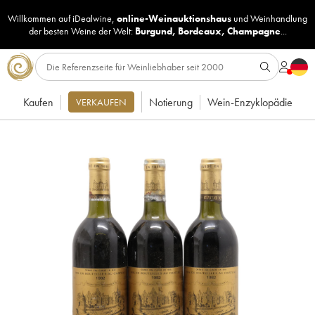
Willkommen auf iDealwine,
online-Weinauktionshaus
und
Weinhandlung
der besten Weine der Welt:
Burgund
,
Bordeaux
,
Champagne
...
Kaufen
Notierung
Wein-Enzyklopädie
VERKAUFEN