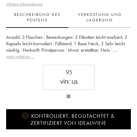
Weitere Informationen
BESCHREIBUNG DES
VERKOSTUNG UND
POSTENS
LAGERUNG
Anzahl:
3 Flaschen
Bemerkungen:
3 Etiketten leicht markiert
,
2
Kapseln leicht korrodiert
Füllstand:
1
Base Neck
,
2
Sehr leicht
niedrig
Herkunft:
privatperson
Mwst. erstattbar:
nein
Region:
Bordeaux
Appellation:
Margaux
Mehr erfahren …
Klassifizierung:
3ème Grand Cru Classé
Eigentümer:
Famille Cruse / J. Lorenzetti
95
KONTROLLIERT, BEGUTACHTET &
ZERTIFIZIERT VON IDEALWINE