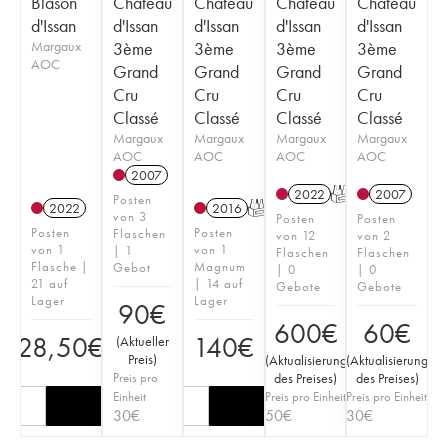
Blason
Château
Château
Château
Château
d'Issan
d'Issan
d'Issan
d'Issan
d'Issan
Margaux
3ème
3ème
3ème
3ème
AOC
Grand
Grand
Grand
Grand
Cru
Cru
Cru
Cru
Classé
Classé
Classé
Classé
Margaux
Margaux
Margaux
Margaux
AOC
AOC
AOC
AOC
2007
2022
T
2007
Posten
2022
2016
T
von 3
Posten
Posten
Posten
Posten
Flaschen
von 12
von 2
von 1
von 1
| 1
Flaschen
Flaschen
Flasche |
Magnum
Gebot
| 0
| 0
21 auf
| 14 auf
Gebote
Gebote
Lager
Lager
90
€
600
€
60
€
28,50
€
140
€
(
Aktueller
Preis
)
(
Aktualisierung
(
Aktualisierung
Preis pro
des Preises
)
des Preises
)
Einheit
Preis pro Einheit
Preis pro Einheit
30
€
50
€
30
€