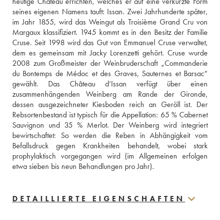
heutige Château errichten, welches er auf eine verkürzte Form 
seines eigenen Namens tauft: Issan. Zwei Jahrhunderte später, 
im Jahr 1855, wird das Weingut als Troisième Grand Cru von 
Margaux klassifiziert. 1945 kommt es in den Besitz der Familie 
Cruse. Seit 1998 wird das Gut von Emmanuel Cruse verwaltet, 
dem es gemeinsam mit Jacky Lorenzetti gehört. Cruse wurde 
2008 zum Großmeister der Weinbruderschaft „Commanderie 
du Bontemps de Médoc et des Graves, Sauternes et Barsac“ 
gewählt. Das Château d‘Issan verfügt über einen 
zusammenhängenden Weinberg am Rande der Gironde, 
dessen ausgezeichneter Kiesboden reich an Geröll ist. Der 
Rebsortenbestand ist typisch für die Appellation: 65 % Cabernet 
Sauvignon und 35 % Merlot. Der Weinberg wird integriert 
bewirtschaftet: So werden die Reben in Abhängigkeit vom 
Befallsdruck gegen Krankheiten behandelt, wobei stark 
prophylaktisch vorgegangen wird (im Allgemeinen erfolgen 
etwa sieben bis neun Behandlungen pro Jahr).
DETAILLIERTE EIGENSCHAFTEN