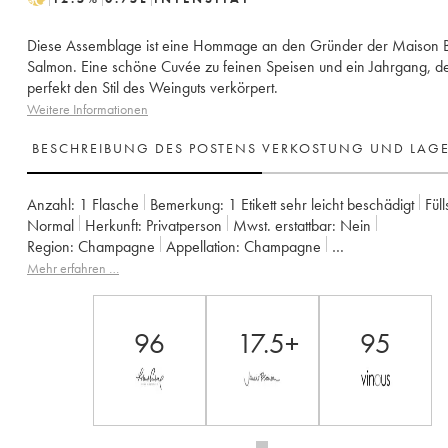
Diese Assemblage ist eine Hommage an den Gründer der Maison Bi
Salmon. Eine schöne Cuvée zu feinen Speisen und ein Jahrgang, d
perfekt den Stil des Weinguts verkörpert.
Weitere Informationen
BESCHREIBUNG DES POSTENS
VERKOSTUNG UND LAG
Anzahl:
1 Flasche
Bemerkung:
1 Etikett sehr leicht beschädigt
Füll
Normal
Herkunft:
privatperson
Mwst. erstattbar:
nein
Region:
Champagne
Appellation:
Champagne
Eigentümer:
Billecart-Salmon
Mehr erfahren …
96
17.5+
95