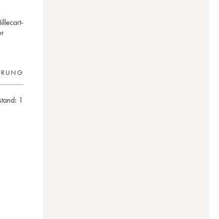
llecart-
er
ERUNG
stand:
1