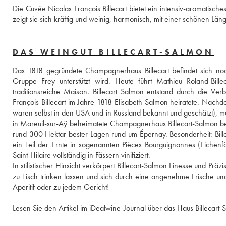
Die Cuvée Nicolas François Billecart bietet ein intensiv-aromatisch
zeigt sie sich kräftig und weinig, harmonisch, mit einer schönen Län
DAS WEINGUT BILLECART-SALMON
Das 1818 gegründete Champagnerhaus Billecart befindet sich noc
Gruppe Frey unterstützt wird. Heute führt Mathieu Roland-Billec
traditionsreiche Maison. Billecart Salmon entstand durch die V
François Billecart im Jahre 1818 Elisabeth Salmon heiratete. Nac
waren selbst in den USA und in Russland bekannt und geschätzt), 
in Mareuil-sur-Aÿ beheimatete Champagnerhaus Billecart-Salmon be
rund 300 Hektar bester Lagen rund um Épernay. Besonderheit: Bille
ein Teil der Ernte in sogenannten Pièces Bourguignonnes (Eichenf
Saint-Hilaire vollständig in Fässern vinifiziert.
In stilistischer Hinsicht verkörpert Billecart-Salmon Finesse und Prä
zu Tisch trinken lassen und sich durch eine angenehme Frische un
Aperitif oder zu jedem Gericht!
Lesen Sie den Artikel im iDealwine-Journal über das Haus Billecart