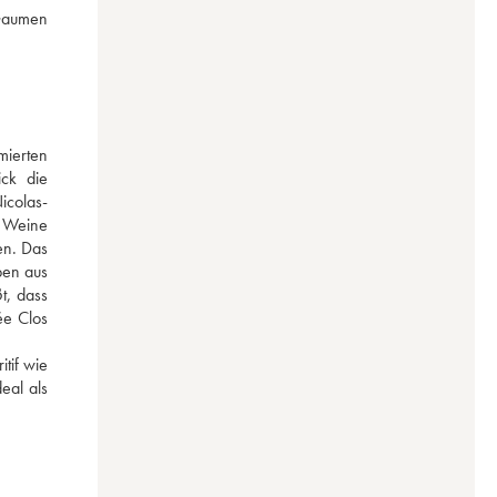
Gaumen 
ierten 
ck die 
icolas-
 Weine 
n. Das 
en aus 
, dass 
e Clos 
tif wie 
al als 