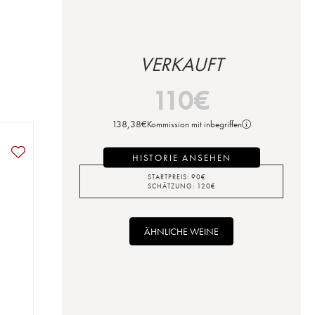
VERKAUFT
110
€
138,38
€
Kommission mit inbegriffen
HISTORIE ANSEHEN
STARTPREIS:
90
€
SCHÄTZUNG:
120
€
ÄHNLICHE WEINE