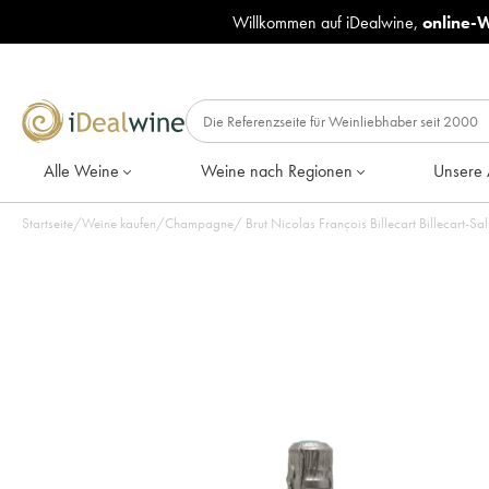
Willkommen auf iDealwine,
online-
Alle Weine
Weine nach Regionen
Unsere 
Startseite
/
Weine kaufen
/
Champagne
/
Brut Nicolas François Billecart Billecart-S