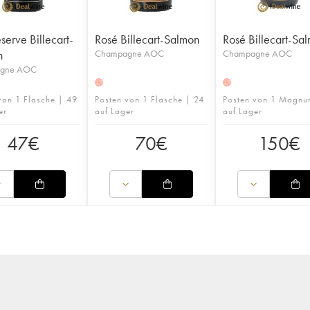
serve Billecart-
Rosé Billecart-Salmon
Rosé Billecart-Sa
n
Champagne AOC
Champagne AOC
gne AOC
H
H
von 1 Flasche | 49
Posten von 1 Flasche | 24
Posten von 1 Magnu
er
auf Lager
auf Lager
47
€
70
€
150
€