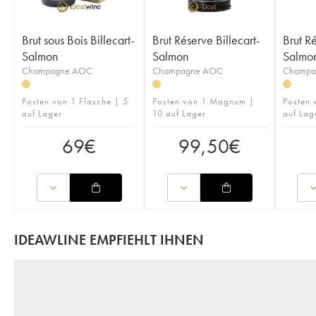
Brut sous Bois Billecart-
Brut Réserve Billecart-
Brut Ré
Salmon
Salmon
Salmo
Champagne AOC
Champagne AOC
Champa
H
H
H
Posten von 1 Flasche | 5
Posten von 1 Magnum |
Posten 
auf Lager
10 auf Lager
auf Lag
69
€
99,50
€
IDEAWLINE EMPFIEHLT IHNEN