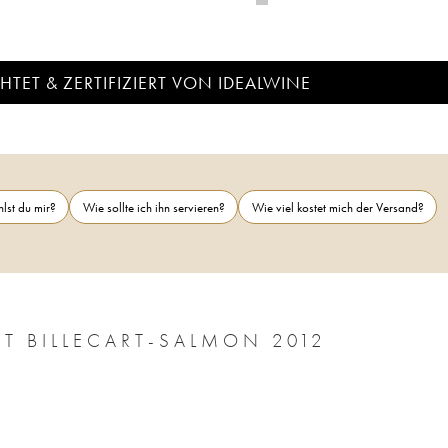
TET & ZERTIFIZIERT VON IDEALWINE
lst du mir?
Wie sollte ich ihn servieren?
Wie viel kostet mich der Versand?
RT BILLECART-SALMON 2012