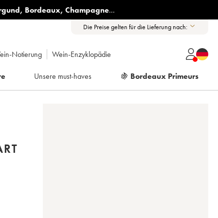
rgund
,
Bordeaux
,
Champagne
...
Die Preise gelten für die Lieferung nach:
ein-Notierung
Wein-Enzyklopädie
re
Unsere must-haves
🍇
Bordeaux Primeurs
ART