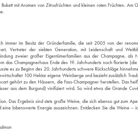
es Bukett mit Aromen von Zitrusfrüchten und kleinen roten Früchten. Am 
ge.
h immer im Besitz der Gründerfamilie, die seit 2005 von der renomm
art, Vertreter der siebten Generation, mit Leidenschaft und Weitbli
erbindung zweier großer Eigentümerfamilien aus der Champagne, als N
hdem das Champagnerhaus Ende des 19. Jahrhunderts noch florierte (die
musste es zu Beginn des 20. Jahrhunderts schwere Rückschläge hinnehme
wirtschaftet 100 Hektar eigene Weinberge und bezieht zusätzlich Traub
cart gehört zu den Häusern, die Fass-Champagner herstellen. Das heißt
ässer aus dem Burgund) vinifiziert wird. So wird etwa die Grande Cuvé
zision. Das Ergebnis sind stets große Weine, die sich ebenso gut zum Aperi
d eine lobenswerte Energie auszeichnen. Entdecken Sie die Weine – ide
-Salmon