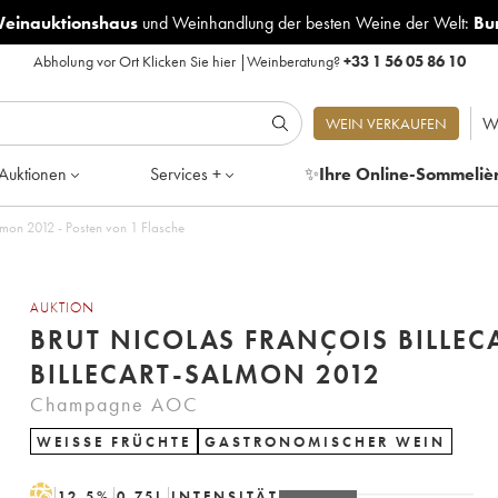
Weinauktionshaus
und
Weinhandlung der besten Weine der Welt:
Bu
Abholung vor Ort
Klicken Sie hier
|
Weinberatung?
+33 1 56 05 86 10
W
WEIN VERKAUFEN
Auktionen
Services +
✨
Ihre Online-Sommeliè
almon 2012 - Posten von 1 Flasche
AUKTION
BRUT NICOLAS FRANÇOIS BILLEC
BILLECART-SALMON 2012
Champagne AOC
WEISSE FRÜCHTE
GASTRONOMISCHER WEIN
H
12.5
%
0.75
L
INTENSITÄT