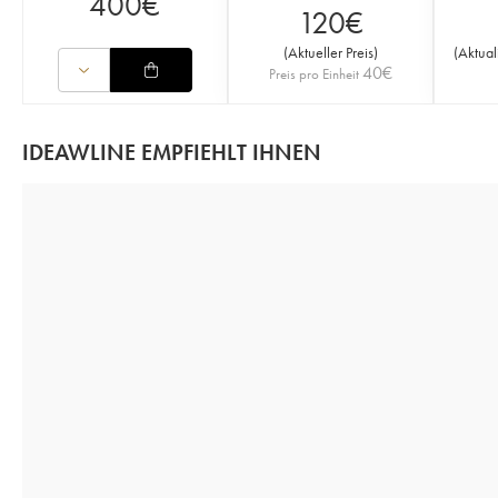
400
€
120
€
(
Aktueller Preis
)
(
Aktual
40
€
Preis pro Einheit
IDEAWLINE EMPFIEHLT IHNEN