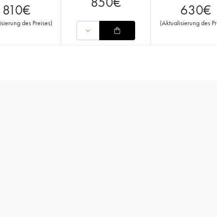
850
€
810
€
630
€
isierung des Preises
)
(
Aktualisierung des Pr