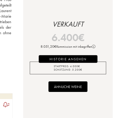
eteilt 
aurent 
-Marie 
rieben 
VERKAUFT
ls der 
n ohne 
6.400
€
8.051,20
€
Kommission mit inbegriffen
HISTORIE ANSEHEN
STARTPREIS:
4.000
€
SCHÄTZUNG:
5.200
€
ÄHNLICHE WEINE
2