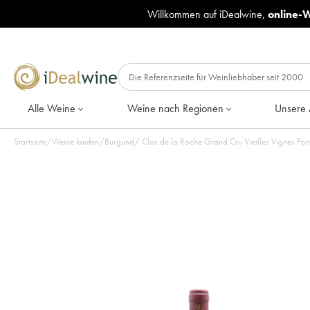
Willkommen auf iDealwine,
online-
Alle Weine
Weine nach Regionen
Unsere 
Startseite
/
Weine kaufen
/
Burgund
/
Clos de la Roche Grand Cru Vieilles Vignes P