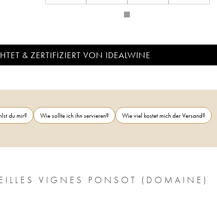
TET & ZERTIFIZIERT VON IDEALWINE
lst du mir?
Wie sollte ich ihn servieren?
Wie viel kostet mich der Versand?
EILLES VIGNES PONSOT (DOMAINE)