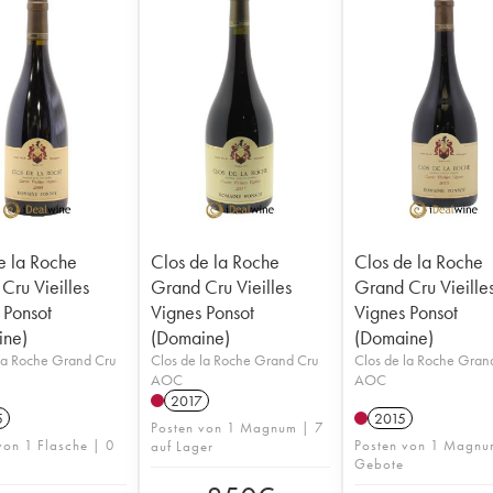
e la Roche
Clos de la Roche
Clos de la Roche
Cru Vieilles
Grand Cru Vieilles
Grand Cru Vieille
 Ponsot
Vignes Ponsot
Vignes Ponsot
ine)
(Domaine)
(Domaine)
la Roche Grand Cru
Clos de la Roche Grand Cru
Clos de la Roche Gran
AOC
AOC
2017
5
2015
Posten von 1 Magnum | 7
von 1 Flasche | 0
Posten von 1 Magnu
auf Lager
Gebote