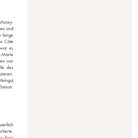
 Morey-
en und 
 lange 
r Côte 
war es 
-Marie 
en von 
le des 
ieren. 
eingut 
aison. 
erlich 
ierte. 
e Frau 