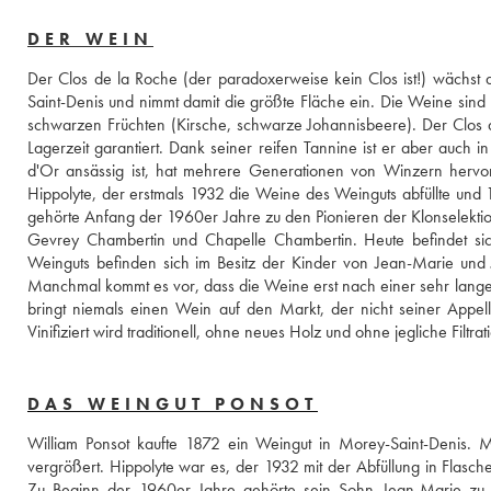
DER WEIN
Der Clos de la Roche (der paradoxerweise kein Clos ist!) wächst 
Saint-Denis und nimmt damit die größte Fläche ein. Die Weine sind 
schwarzen Früchten (Kirsche, schwarze Johannisbeere). Der Clos de
Lagerzeit garantiert. Dank seiner reifen Tannine ist er aber auch 
d'Or ansässig ist, hat mehrere Generationen von Winzern hervorg
Hippolyte, der erstmals 1932 die Weine des Weinguts abfüllte und 
gehörte Anfang der 1960er Jahre zu den Pionieren der Klonselektio
Gevrey Chambertin und Chapelle Chambertin. Heute befindet sich 
Weinguts befinden sich im Besitz der Kinder von Jean-Marie und 
Manchmal kommt es vor, dass die Weine erst nach einer sehr langen 
bringt niemals einen Wein auf den Markt, der nicht seiner Appell
Vinifiziert wird traditionell, ohne neues Holz und ohne jegliche Filtr
DAS WEINGUT PONSOT
William Ponsot kaufte 1872 ein Weingut in Morey-Saint-Denis. M
vergrößert. Hippolyte war es, der 1932 mit der Abfüllung in Flasch
Zu Beginn der 1960er Jahre gehörte sein Sohn Jean-Marie zu d