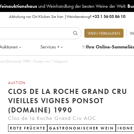
Weinauktionshaus
und
Weinhandlung der besten Weine der Welt:
Bu
Abholung vor Ort
Klicken Sie hier
|
Weinberatung?
+33 1 56 05 86 10
W
WEIN VERKAUFEN
Auktionen
Services +
✨
Ihre Online-Sommeliè
onsot (Domaine) 1990 - Posten von 1 Magnum
AUKTION
CLOS DE LA ROCHE GRAND CRU
VIEILLES VIGNES PONSOT
(DOMAINE) 1990
Clos de la Roche Grand Cru AOC
ROTE FRÜCHTE
GASTRONOMISCHER WEIN
IKONE