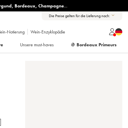
rgund
,
Bordeaux
,
Champagne
...
Die Preise gelten für die Lieferung nach:
ein-Notierung
Wein-Enzyklopädie
re
Unsere must-haves
🍇
Bordeaux Primeurs