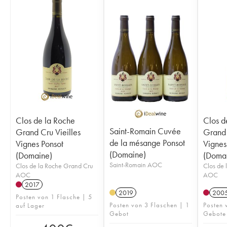
Clos de la Roche
Clos d
Saint-Romain Cuvée
Grand Cru Vieilles
Grand 
de la mésange Ponsot
Vignes Ponsot
Vignes
(Domaine)
(Domaine)
(Doma
Saint-Romain AOC
Clos de la Roche Grand Cru
Clos de 
AOC
AOC
2017
2019
200
Posten von 1 Flasche | 5
Posten von 3 Flaschen | 1
Posten 
auf Lager
Gebot
Gebote