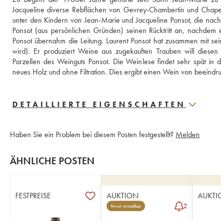
Jacqueline diverse Rebflächen von Gevrey-Chambertin und Chapelle-
unter den Kindern von Jean-Marie und Jacqueline Ponsot, die nach
Ponsot (aus persönlichen Gründen) seinen Rücktritt an, nachdem 
Ponsot übernahm die Leitung. Laurent Ponsot hat zusammen mit se
wird). Er produziert Weine aus zugekauften Trauben will diesen 
Parzellen des Weinguts Ponsot. Die Weinlese findet sehr spät in de
neues Holz und ohne Filtration. Dies ergibt einen Wein von beeindru
DETAILLIERTE EIGENSCHAFTEN
Haben Sie ein Problem bei diesem Posten festgestellt?
Melden
ÄHNLICHE POSTEN
FESTPREISE
AUKTION
AUKTI
2
Mwst. erstattbar