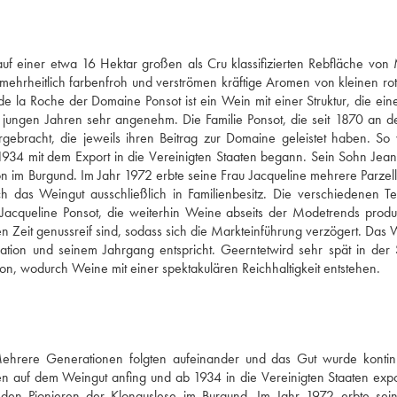
auf einer etwa 16 Hektar großen als Cru klassifizierten Rebfläche von
mehrheitlich farbenfroh und verströmen kräftige Aromen von kleinen rot
 la Roche der Domaine Ponsot ist ein Wein mit einer Struktur, die eine
in jungen Jahren sehr angenehm. Die Familie Ponsot, die seit 1870 an de
ebracht, die jeweils ihren Beitrag zur Domaine geleistet haben. So 
1934 mit dem Export in die Vereinigten Staaten begann. Sein Sohn Jean
n im Burgund. Im Jahr 1972 erbte seine Frau Jacqueline mehrere Parzell
das Weingut ausschließlich in Familienbesitz. Die verschiedenen Tei
Jacqueline Ponsot, die weiterhin Weine abseits der Modetrends produz
Zeit genussreif sind, sodass sich die Markteinführung verzögert. Das W
ation und seinem Jahrgang entspricht. Geerntetwird sehr spät in der S
ation, wodurch Weine mit einer spektakulären Reichhaltigkeit entstehen.
ehrere Generationen folgten aufeinander und das Gut wurde kontinui
en auf dem Weingut anfing und ab 1934 in die Vereinigten Staaten export
en Pionieren der Klonauslese im Burgund. Im Jahr 1972 erbte sein