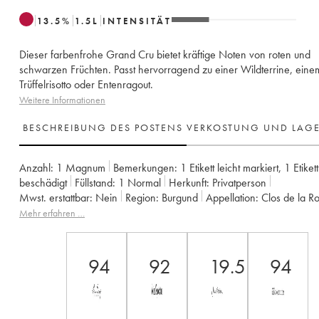
13.5
%
1.5
L
INTENSITÄT
Dieser farbenfrohe Grand Cru bietet kräftige Noten von roten und
schwarzen Früchten. Passt hervorragend zu einer Wildterrine, eine
Trüffelrisotto oder Entenragout.
Weitere Informationen
BESCHREIBUNG DES POSTENS
VERKOSTUNG UND LAG
Anzahl:
1 Magnum
Bemerkungen:
1 Etikett leicht markiert
,
1 Etikett
beschädigt
Füllstand:
1
Normal
Herkunft:
privatperson
Mwst. erstattbar:
nein
Region:
Burgund
Appellation:
Clos de la 
Klassifizierung:
Grand Cru
Eigentümer:
Ponsot (Domaine)
Mehr erfahren …
94
92
19.5
94