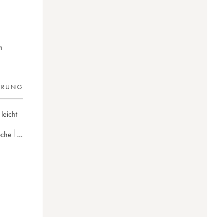
m
ERUNG
 leicht
Roche