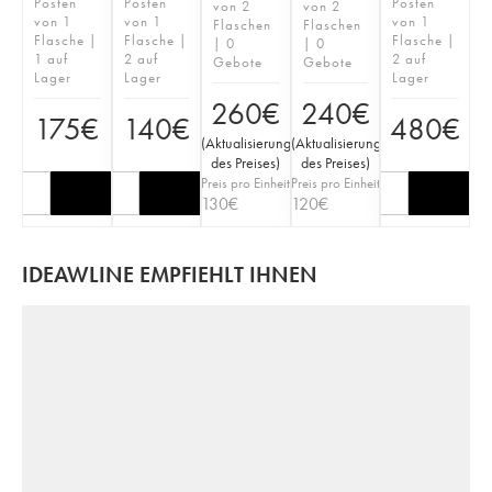
Posten
Posten
Posten
von 2
von 2
von 1
von 1
von 1
Flaschen
Flaschen
Flasche |
Flasche |
Flasche |
| 0
| 0
1 auf
2 auf
2 auf
Gebote
Gebote
Lager
Lager
Lager
260
€
240
€
175
€
140
€
480
€
(
Aktualisierung
(
Aktualisierung
des Preises
)
des Preises
)
Preis pro Einheit
Preis pro Einheit
130
€
120
€
IDEAWLINE EMPFIEHLT IHNEN