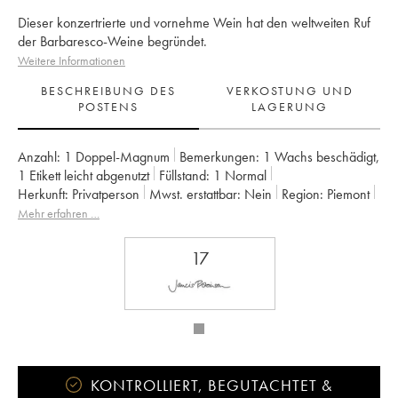
Dieser konzertrierte und vornehme Wein hat den weltweiten Ruf
der Barbaresco-Weine begründet.
Weitere Informationen
BESCHREIBUNG DES
VERKOSTUNG UND
POSTENS
LAGERUNG
Anzahl:
1 Doppel-Magnum
Bemerkungen:
1 Wachs beschädigt
,
1 Etikett leicht abgenutzt
Füllstand:
1
Normal
Herkunft:
privatperson
Mwst. erstattbar:
nein
Region:
Piemont
Appellation:
Barbaresco DOCG
Eigentümer:
Angelo Gaja
Mehr erfahren …
17
KONTROLLIERT, BEGUTACHTET &