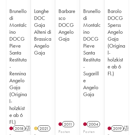
Brunello
Langhe
Barbare
Brunello
Barolo
di
DOC
sco
di
DOCG
Montalc
Gaja
DOCG
Montalc
Sperss
ino
Alteni di
Angelo
ino
Angelo
DOCG
Brassica
Gaja
DOCG
Gaja
Pieve
Angelo
Pieve
(Origina
Santa
Gaja
Santa
l-
Restituta
Restituta
holzkist
-
-
e ab 6
Rennina
Sugarill
Fl.)
Angelo
e
Gaja
Angelo
(Origina
Gaja
l-
holzkist
e ab 6
Fl.)
2011
2004
2018
T
2021
2019
T
Posten
Posten