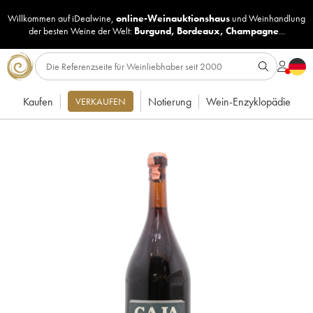
Willkommen auf iDealwine,
online-Weinauktionshaus
und
Weinhandlung
der besten Weine der Welt:
Burgund
,
Bordeaux
,
Champagne
...
Kaufen
Notierung
Wein-Enzyklopädie
VERKAUFEN