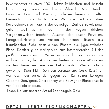
bewirtschaftet er etwa 100 Hektar Rebflächen und bezieht 
keine einzige Traube aus dem Großhandel. Seine Kinder 
Giovanni, Gaia und Rossana, arbeiten bereits in fünfter 
Generation! Gaja führte neue Weinbau- und vor allem 
Reifetechniken ein, die in der damaligen Zeit als revolutionär 
galten, weil sie mit den in der Region üblichen 
Vorgehensweisen brachen: Auswahl der besten Parzellen, 
Ertragsreduzierung und Ausbau in neuen Fässern aus 
französischer Eiche anstelle von Fässern aus jugoslawischer 
Eiche. Damit trug er maßgeblich zum internationalen Ruf der 
großen piemontesischen Weine, insbesondere des Barbaresco 
und des Barolo, bei. Aus seinen besten Barbaresco-Parzellen 
werden heute mehrere der bekanntesten Weine Italiens 
gewonnen (Sori Tildin, Sori San Lorenzo und Costa Russi). Er 
war auch der erste, der gegen den Rat seiner Kollegen 
Cabernet Sauvignon, Chardonnay und Sauvignon Blanc anstelle 
von Nebbiolo anbaute.
 Lesen Sie jetzt unseren Artikel über Angelo Gaja
DETAILLIERTE EIGENSCHAFTEN