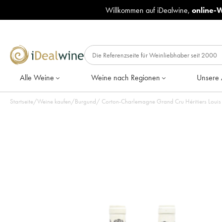
Willkommen auf iDealwine,
online-
Alle Weine
Weine nach Regionen
Unsere 
Startseite
/
Weine kaufen
/
Burgund
/