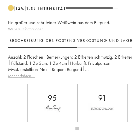
13
%
1.5
L
INTENSITÄT
Ein großer und sehr feiner Weißwein aus dem Burgund.
Weitere Informationen
BESCHREIBUNG DES POSTENS
VERKOSTUNG UND LAG
Anzahl:
2 Flaschen
Bemerkungen:
2 Etiketten schmutzig
,
2 Etikette
Füllstand:
1
Zu 3cm
,
1
Zu 4cm
Herkunft:
privatperson
Mwst. erstattbar:
nein
Region:
Burgund
Appellation:
Corton-Charlemagne
Klassifizierung:
Grand Cru
Mehr erfahren …
Eigentümer:
Héritiers Louis Jadot (Domaine des) - Louis Jadot
95
91