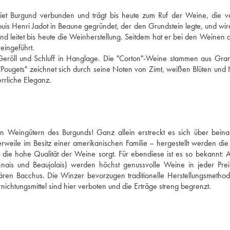
iet Burgund verbunden und trägt bis heute zum Ruf der Weine, die vo
s Henri Jadot in Beaune gegründet, der den Grundstein legte, und wird
 leitet bis heute die Weinherstellung. Seitdem hat er bei den Weinen a
eingeführt. 
eröll und Schluff in Hanglage. Die "Corton"-Weine stammen aus Gra
Pougets" zeichnet sich durch seine Noten von Zimt, weißen Blüten und 
aus. Der kräftige, durch sein Terroir geprägte Wein offenbart eine herrliche Eleganz. 
 Weingütern des Burgunds! Ganz allein erstreckt es sich über beinah
rweile im Besitz einer amerikanischen Familie – hergestellt werden die
 die hohe Qualität der Weine sorgt. Für ebendiese ist es so bekannt: A
is und Beaujolais) werden höchst genussvolle Weine in jeder Preis
ndären Bacchus. Die Winzer bevorzugen traditionelle Herstellungsmethod
htungsmittel sind hier verboten und die Erträge streng begrenzt.