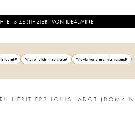
TET & ZERTIFIZIERT VON IDEALWINE
lst du mir?
Wie sollte ich ihn servieren?
Wie viel kostet mich der Versand?
 HÉRITIERS LOUIS JADOT (DOMAIN