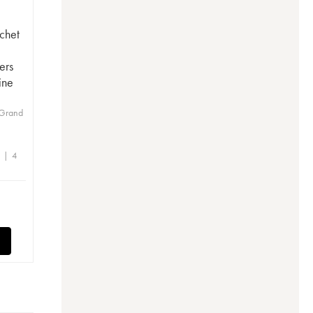
chet
ers
ine
 Grand
e | 4