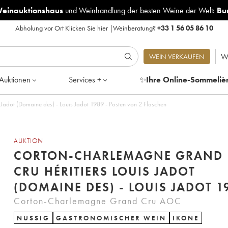
Weinauktionshaus
und
Weinhandlung der besten Weine der Welt:
Bu
Abholung vor Ort
Klicken Sie hier
|
Weinberatung?
+33 1 56 05 86 10
W
WEIN VERKAUFEN
Auktionen
Services +
✨
Ihre Online-Sommeliè
Corton-Charlemagne Grand Cru Héritiers Louis Jadot (Domaine des) - Louis Jadot 1989 - Posten von 2 Flaschen
AUKTION
CORTON-CHARLEMAGNE GRAND
CRU HÉRITIERS LOUIS JADOT
(DOMAINE DE
Corton-Charlemagne Grand Cru AOC
NUSSIG
GASTRONOMISCHER WEIN
IKONE