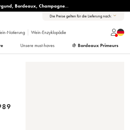
rgund
,
Bordeaux
,
Champagne
...
Die Preise gelten für die Lieferung nach:
ein-Notierung
Wein-Enzyklopädie
re
Unsere must-haves
🍇
Bordeaux Primeurs
S) - LOUIS JADOT 1989