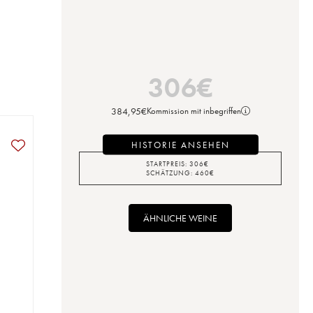
306
€
384,95
€
Kommission mit inbegriffen
HISTORIE ANSEHEN
STARTPREIS:
306
€
SCHÄTZUNG:
460
€
ÄHNLICHE WEINE