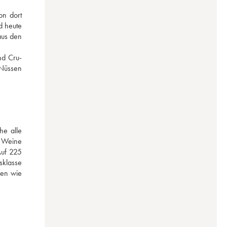
n dort 
 heute 
us den 
nd Cru-
Nüssen 
e alle 
 Weine 
uf 225 
klasse 
en wie 