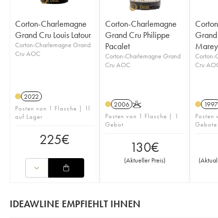
Corton-Charlemagne
Corton-Charlemagne
Corto
Grand Cru Louis Latour
Grand Cru Philippe
Grand 
Corton-Charlemagne Grand
Pacalet
Marey 
Cru AOC
Corton-Charlemagne Grand
Corton-
Cru AOC
Cru AO
2022
2006
K
1997
Posten von 1 Flasche | 11
Posten von 1 Flasche | 1
Posten 
auf Lager
Gebot
Gebote
225
€
130
€
(
Aktueller Preis
)
(
Aktual
IDEAWLINE EMPFIEHLT IHNEN