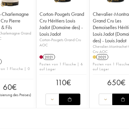
n-Charlemagne
Corton-Pougets Grand
Chevalier-Montra
Cru Pierre
Cru Héritiers Louis
Grand Cru Les
& Fils
Jadot (Domaine des) -
Demoiselles Hériti
Charlemagne Grand
Louis Jadot
Louis Jadot (Doma
C
Corton-Pougets Grand Cru
des) - Louis Jadot
AOC
Chevalier-Montrachet
Cru AOC
2021
2021
Posten von 1 Flasche | 6
Posten von 1 Flasch
von 1 Flasche | 0
auf Lager
auf Lager
110
€
650
€
60
€
isierung des Preises
)