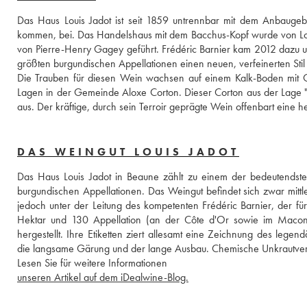
Das Haus Louis Jadot ist seit 1859 untrennbar mit dem Anbaugeb
kommen, bei. Das Handelshaus mit dem Bacchus-Kopf wurde von Loui
von Pierre-Henry Gagey geführt. Frédéric Barnier kam 2012 dazu und
größten burgundischen Appellationen einen neuen, verfeinerten Stil 
Die Trauben für diesen Wein wachsen auf einem Kalk-Boden mit G
Lagen in der Gemeinde Aloxe Corton. Dieser Corton aus der Lage "
DAS WEINGUT LOUIS JADOT
Das Haus Louis Jadot in Beaune zählt zu einem der bedeutendsten
burgundischen Appellationen. Das Weingut befindet sich zwar mittle
jedoch unter der Leitung des kompetenten Frédéric Barnier, der für
Hektar und 130 Appellation (an der Côte d'Or sowie im Maconna
hergestellt. Ihre Etiketten ziert allesamt eine Zeichnung des lege
die langsame Gärung und der lange Ausbau. Chemische Unkrautvernic
Lesen Sie für weitere Informationen 
unseren Artikel auf dem iDealwine-Blog.