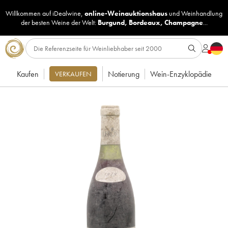
Willkommen auf iDealwine,
online-Weinauktionshaus
und
Weinhandlung
der besten Weine der Welt:
Burgund
,
Bordeaux
,
Champagne
...
Kaufen
Notierung
Wein-Enzyklopädie
VERKAUFEN