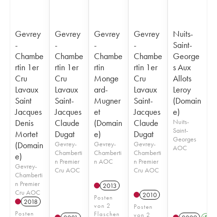
Gevrey
Gevrey
Gevrey
Gevrey
Nuits-
-
-
-
-
Saint-
Chambe
Chambe
Chambe
Chambe
George
rtin 1er
rtin 1er
rtin
rtin 1er
s Aux
Cru
Cru
Monge
Cru
Allots
Lavaux
Lavaux
ard-
Lavaux
Leroy
Saint
Saint-
Mugner
Saint-
(Domain
Jacques
Jacques
et
Jacques
e)
Denis
Claude
(Domain
Claude
Nuits-
Saint-
Mortet
Dugat
e)
Dugat
Georges
(Domain
Gevrey-
Gevrey-
Gevrey-
AOC
Chamberti
Chamberti
Chamberti
e)
n Premier
n AOC
n Premier
Gevrey-
Cru AOC
Cru AOC
Chamberti
n Premier
2013
Cru AOC
2010
Posten
2018
von 2
Posten
Posten
Flaschen
von 2