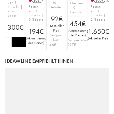
2021
2009
A
von 1
| 10
Flaschen
Posten
Posten
Flasche |
Gebote
| 0
von 1
von 1
7 auf
Gebote
Flasche |
Flasche |
Lager
92
€
0 Gebote
2 Gebote
454
€
300
€
(
Aktueller
194
€
1.650
€
Preis
)
(
Aktualisierung
Preis pro
des Preises
)
(
Aktualisierung
(
Aktueller Preis
)
Einheit
Preis pro Einheit
des Preises
)
46
€
227
€
IDEAWLINE EMPFIEHLT IHNEN