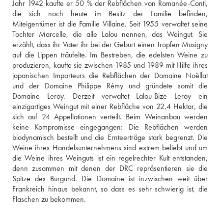
Jahr 1942 kaufte er 50 % der Rebflächen von Romanée-Conti, 
die sich noch heute im Besitz der Familie befinden, 
Miteigentümer ist die Familie Villaine. Seit 1955 verwaltet seine 
Tochter Marcelle, die alle Lalou nennen, das Weingut. Sie 
erzählt, dass ihr Vater ihr bei der Geburt einen Tropfen Musigny 
auf die Lippen träufelte. Im Bestreben, die edelsten Weine zu 
produzieren, kaufte sie zwischen 1985 und 1989 mit Hilfe ihres 
japanischen Importeurs die Rebflächen der Domaine Noëllat 
und der Domaine Philippe Rémy und gründete somit die 
Domaine Leroy. Derzeit verwaltet Lalou-Bize Leroy ein 
einzigartiges Weingut mit einer Rebfläche von 22,4 Hektar, die 
sich auf 24 Appellationen verteilt. Beim Weinanbau werden 
keine Kompromisse eingegangen: Die Rebflächen werden 
biodynamisch bestellt und die Ernteerträge stark begrenzt. Die 
Weine ihres Handelsunternehmens sind extrem beliebt und um 
die Weine ihres Weinguts ist ein regelrechter Kult entstanden, 
denn zusammen mit denen der DRC repräsentieren sie die 
Spitze des Burgund. Die Domaine ist inzwischen weit über 
Frankreich hinaus bekannt, so dass es sehr schwierig ist, die 
Flaschen zu bekommen.