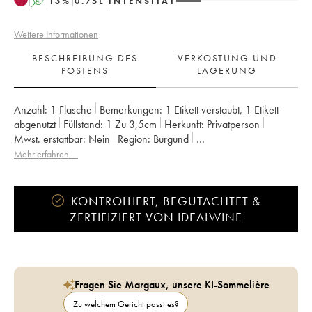
A
13
%
0.75
L
INTENSITÄT
Weitere Informationen
BESCHREIBUNG DES
VERKOSTUNG UND
POSTENS
LAGERUNG
Anzahl:
1 Flasche
Bemerkungen:
1 Etikett verstaubt
,
1 Etikett
abgenutzt
Füllstand:
1
Zu 3,5cm
Herkunft:
privatperson
Mwst. erstattbar:
nein
Region:
Burgund
Appellation:
Gevrey-Chambertin
Eigentümer:
Leroy (Domaine)
Mehr erfahren …
KONTROLLIERT, BEGUTACHTET &
ZERTIFIZIERT VON IDEALWINE
Fragen Sie Margaux, unsere KI-Sommelière
Zu welchem Gericht passt es?