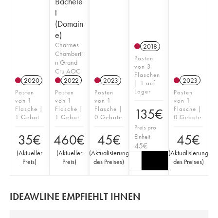
Bachele
t
(Domain
e)
Charmes-
2018
Chamberti
Posten
n Grand
von 3
Cru AOC
Flaschen
2020
2022
2023
2023
| 1 auf
Lager
Posten
Posten
Posten
Posten
von 1
von 1
von 1
von 1
Flasche |
Flasche |
Flasche |
Flasche |
135
€
1 Gebot
1 Gebot
0 Gebote
0 Gebote
Preis pro
35
€
460
€
45
€
45
€
Einheit
45
€
(
Aktueller
(
Aktueller
(
Aktualisierung
(
Aktualisierung
Preis
)
Preis
)
des Preises
)
des Preises
)
IDEAWLINE EMPFIEHLT IHNEN