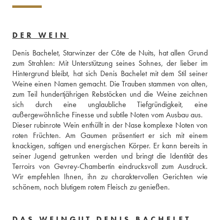
DER WEIN
Denis Bachelet, Starwinzer der Côte de Nuits, hat allen Grund 
zum Strahlen: Mit Unterstützung seines Sohnes, der lieber im 
Hintergrund bleibt, hat sich Denis Bachelet mit dem Stil seiner 
Weine einen Namen gemacht. Die Trauben stammen von alten, 
zum Teil hundertjährigen Rebstöcken und die Weine zeichnen 
sich durch eine unglaubliche Tiefgründigkeit, eine 
außergewöhnliche Finesse und subtile Noten vom Ausbau aus. 
Dieser rubinrote Wein enthüllt in der Nase komplexe Noten von 
roten Früchten. Am Gaumen präsentiert er sich mit einem 
knackigen, saftigen und energischen Körper. Er kann bereits in 
seiner Jugend getrunken werden und bringt die Identität des 
Terroirs von Gevrey-Chambertin eindrucksvoll zum Ausdruck. 
Wir empfehlen Ihnen, ihn zu charaktervollen Gerichten wie 
schönem, noch blutigem rotem Fleisch zu genießen. 
DAS WEINGUT DENIS BACHELET