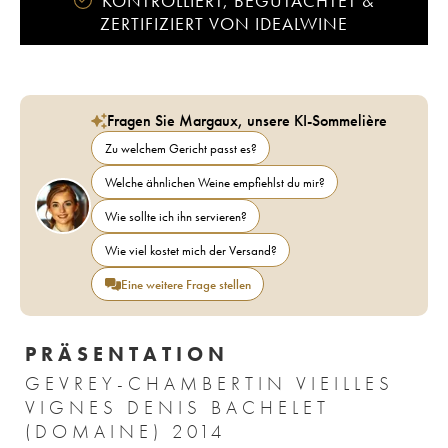
KONTROLLIERT, BEGUTACHTET &
ZERTIFIZIERT VON IDEALWINE
Fragen Sie Margaux, unsere KI-Sommelière
Zu welchem Gericht passt es?
Welche ähnlichen Weine empfiehlst du mir?
Wie sollte ich ihn servieren?
Wie viel kostet mich der Versand?
Eine weitere Frage stellen
PRÄSENTATION
GEVREY-CHAMBERTIN VIEILLES
VIGNES DENIS BACHELET
(DOMAINE) 2014