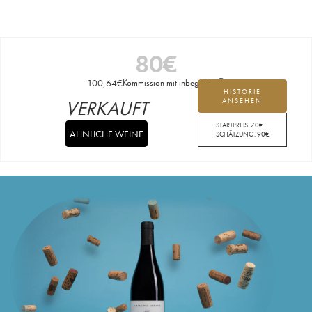
80
€
100,64
€
Kommission mit inbegriffen
HISTORIE
VERKAUFT
ANSEHEN
STARTPREIS:
70
€
ÄHNLICHE WEINE
SCHÄTZUNG:
90
€