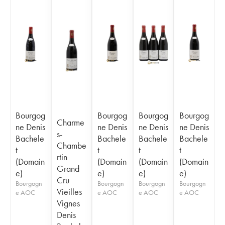
Bourgog
Bourgog
Bourgog
Bourgog
Charme
ne Denis
ne Denis
ne Denis
ne Denis
s-
Bachele
Bachele
Bachele
Bachele
Chambe
t
t
t
t
rtin
(Domain
(Domain
(Domain
(Domain
Grand
e)
e)
e)
e)
Cru
Bourgogn
Bourgogn
Bourgogn
Bourgogn
Vieilles
e AOC
e AOC
e AOC
e AOC
Vignes
Denis