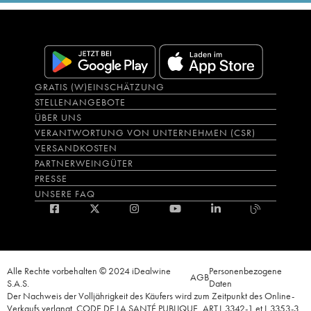
GRATIS (W)EINSCHÄTZUNG
STELLENANGEBOTE
ÜBER UNS
VERANTWORTUNG VON UNTERNEHMEN (CSR)
VERSANDKOSTEN
PARTNERWEINGÜTER
PRESSE
UNSERE FAQ
Alle Rechte vorbehalten © 2024 iDealwine
Personenbezogene
AGB
S.A.S.
Daten
Der Nachweis der Volljährigkeit des Käufers wird zum Zeitpunkt des Online-
Verkaufs verlangt. CODE DE LA SANTÉ PUBLIQUE, ART.L.3342-1 et L.3353-3