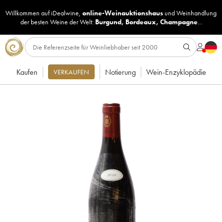
Willkommen auf iDealwine,
online-Weinauktionshaus
und
Weinhandlung
der besten Weine der Welt:
Burgund
,
Bordeaux
,
Champagne
...
Kaufen
Notierung
Wein-Enzyklopädie
VERKAUFEN