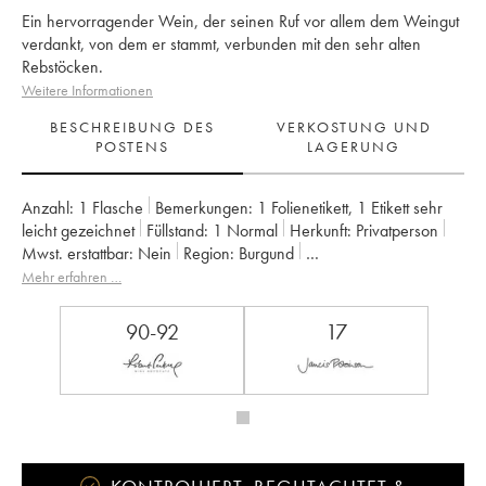
Ein hervorragender Wein, der seinen Ruf vor allem dem Weingut
verdankt, von dem er stammt, verbunden mit den sehr alten
Rebstöcken.
Weitere Informationen
BESCHREIBUNG DES
VERKOSTUNG UND
POSTENS
LAGERUNG
Anzahl:
1 Flasche
Bemerkungen:
1 Folienetikett
,
1 Etikett sehr
leicht gezeichnet
Füllstand:
1
Normal
Herkunft:
privatperson
Mwst. erstattbar:
nein
Region:
Burgund
Appellation:
Gevrey-Chambertin
Mehr erfahren …
Eigentümer:
Denis Bachelet (Domaine)
90-92
17