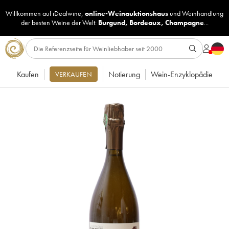
Willkommen auf iDealwine,
online-Weinauktionshaus
und
Weinhandlung
der besten Weine der Welt:
Burgund
,
Bordeaux
,
Champagne
...
Kaufen
Notierung
Wein-Enzyklopädie
VERKAUFEN