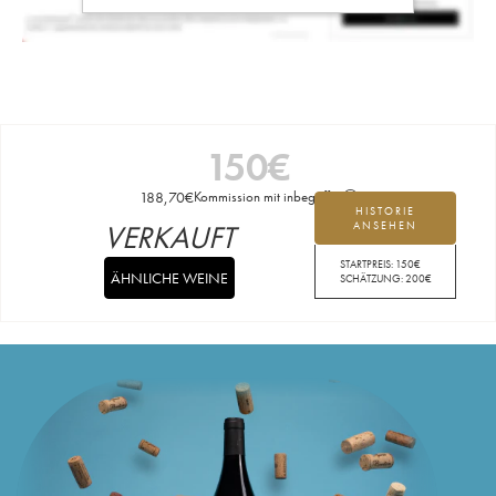
150
€
188,70
€
Kommission mit inbegriffen
HISTORIE
VERKAUFT
ANSEHEN
STARTPREIS:
150
€
ÄHNLICHE WEINE
SCHÄTZUNG:
200
€