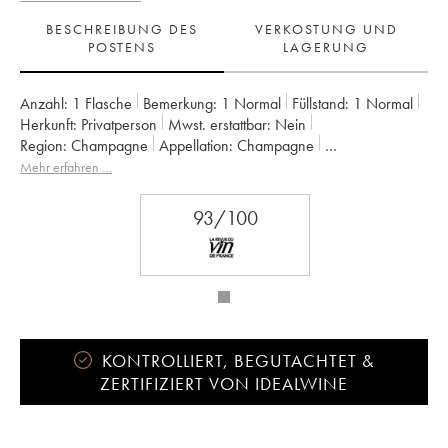
BESCHREIBUNG DES
VERKOSTUNG UND
POSTENS
LAGERUNG
Anzahl:
1 Flasche
Bemerkung:
1 Normal
Füllstand:
1
Normal
Herkunft:
privatperson
Mwst. erstattbar:
nein
Region:
Champagne
Appellation:
Champagne
Klassifizierung:
Premier Cru
Eigentümer:
Elise Bougy
Mehr erfahren …
93/100
KONTROLLIERT, BEGUTACHTET &
ZERTIFIZIERT VON IDEALWINE