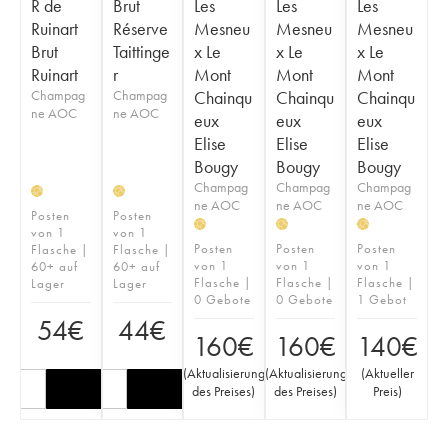
R de
Brut
Les
Les
Les
Ruinart
Réserve
Mesneu
Mesneu
Mesneu
Brut
Taittinge
x Le
x Le
x Le
Ruinart
r
Mont
Mont
Mont
Champag
Champag
Chainqu
Chainqu
Chainqu
ne AOC
ne AOC
eux
eux
eux
Elise
Elise
Elise
Bougy
Bougy
Bougy
Champag
Champag
Champag
H
H
ne AOC
ne AOC
ne AOC
Posten
Posten
H
H
H
von 1
von 1
Posten
Posten
Posten
Flasche |
Flasche |
von 1
von 1
von 1
60+ auf
60+ auf
Flasche |
Flasche |
Flasche |
Lager
Lager
0 Gebote
0 Gebote
1 Gebot
54
€
44
€
160
€
160
€
140
€
(
Aktualisierung
(
Aktualisierung
(
Aktueller
des Preises
)
des Preises
)
Preis
)