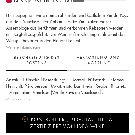
14.5
%
0.75
L
INTENSITÄT
Hier begegnen wir einem strahlenden und köstlichen Vin de Pays
aus dem Vaucluse. Der Anbau und die Vinifikation dieser
Assemblage aus berühmten und verkannten Rebsorten werden
mit Sorgfalt ausgeführt. Der Wein reift noch einige Jahre auf dem
Weingut bevor er in den Handel kommt.
Weitere Informationen
BESCHREIBUNG DES
VERKOSTUNG UND
POSTENS
LAGERUNG
Anzahl:
1 Flasche
Bemerkung:
1 Normal
Füllstand:
1
Normal
Herkunft:
privatperson
Mwst. erstattbar:
nein
Region:
Rhonetal
Appellation:
Vaucluse (Vin de Pays de Vaucluse)
Eigentümer:
Emmanuel Reynaud
Mehr erfahren …
KONTROLLIERT, BEGUTACHTET &
ZERTIFIZIERT VON IDEALWINE