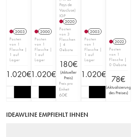
Pays de
Vaucluse)
IGP
2020
Posten
2003
2000
2003
von 3
Posten
Posten
Posten
Flaschen
2022
von 1
von 1
von 1
| 4
Posten
Flasche |
Flasche |
Flasche |
Gebote
von 1
1 auf
1 auf
1 auf
Flasche |
Lager
Lager
Lager
180
€
0 Gebote
1.020
€
1.020
€
1.020
€
(
Aktueller
78
€
Preis
)
Preis pro
(
Aktualisierung
Einheit
des Preises
)
60
€
IDEAWLINE EMPFIEHLT IHNEN