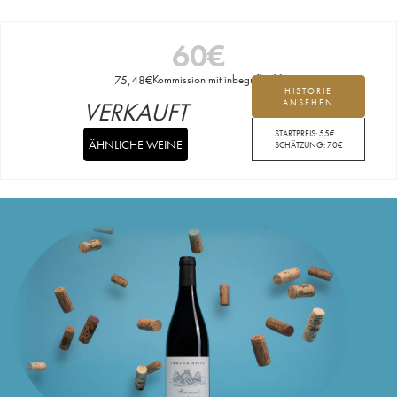
60
€
75,48
€
Kommission mit inbegriffen
HISTORIE
VERKAUFT
ANSEHEN
STARTPREIS:
55
€
ÄHNLICHE WEINE
SCHÄTZUNG:
70
€