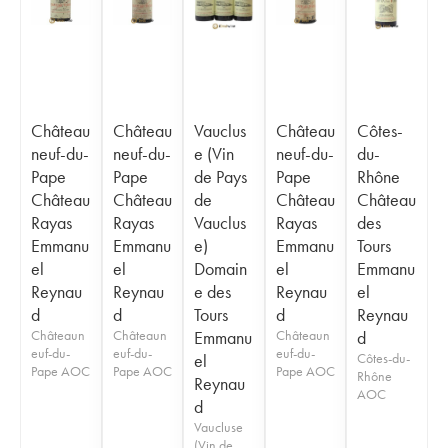
Château
Château
Vauclus
Château
Côtes-
neuf-du-
neuf-du-
e (Vin
neuf-du-
du-
Pape
Pape
de Pays
Pape
Rhône
Château
Château
de
Château
Château
Rayas
Rayas
Vauclus
Rayas
des
Emmanu
Emmanu
e)
Emmanu
Tours
el
el
Domain
el
Emmanu
Reynau
Reynau
e des
Reynau
el
d
d
Tours
d
Reynau
Châteaun
Châteaun
Emmanu
Châteaun
d
euf-du-
euf-du-
euf-du-
el
Côtes-du-
Pape AOC
Pape AOC
Pape AOC
Rhône
Reynau
AOC
d
Vaucluse
(Vin de