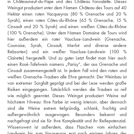
in Châteauneuf-du-Pape und des Château Fonsalette. Dieses 
Weingut produziert unter dem Namen Château des Tours auf 40 
Hektar einen roten Vacqueyras (80 % Grenache und 20 % 
Syrah), einen roten Côtes-du-Rhône (65 % Grenache, 15 % 
Cinsault und 20 % Syrah) und einen weißen Côtes-du-Rhône 
(100 % Grenache). Unter dem Namen Domaine de Tours wird 
hier außerdem ein roter Vaucluse-Landwein (Grenache, 
Counoise, Syrah, Cinsault, Merlot und diverse andere 
Rebsorten) und ein weißer Vaucluse-Landwein (100 % 
Clairette) hergestellt. Und zu guter Letzt findet man hier auch 
einen Rosé-Tafelwein namens „Parisy“, der aus Grenache und 
Cinsault zusammengestellt ist. In jedem Fall wird den roten und 
weißen Grenache-Trauben alle Ehre gemacht. Der Weinbau ist 
von extremer Sorgfalt geprägt und bei der Lese werden große 
Risiken eingegangen. Tatsächlich werden die Trauben so reif 
wie möglich geerntet. Dieses Weingut produziert Weine auf 
höchstem Niveau: Ihre Farbe ist wenig intensiv, aber dennoch 
sind die Weine extrem tiefgründig, schlank, fruchtig und 
außergewöhnlich ausgewogen. Besonders bekannt und 
nachgefragt sind sie für ihre Komplexität und ihr Reifepotenzial. 
Wissenswert ist außerdem, dass Flaschen vom einfachen 
Landwein bis zum Vacqueyras erst nach einigen Jahren der 