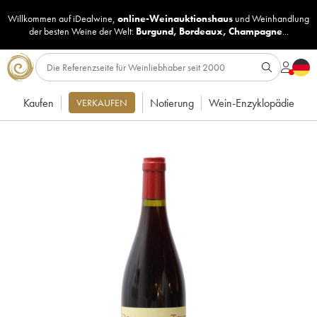
Willkommen auf iDealwine,
online-Weinauktionshaus
und
Weinhandlung
der besten Weine der Welt:
Burgund
,
Bordeaux
,
Champagne
...
Kaufen
Notierung
Wein-Enzyklopädie
VERKAUFEN