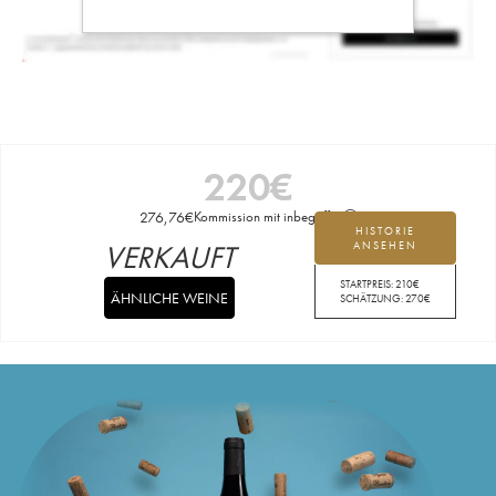
220
€
276,76
€
Kommission mit inbegriffen
HISTORIE
VERKAUFT
ANSEHEN
STARTPREIS:
210
€
ÄHNLICHE WEINE
SCHÄTZUNG:
270
€