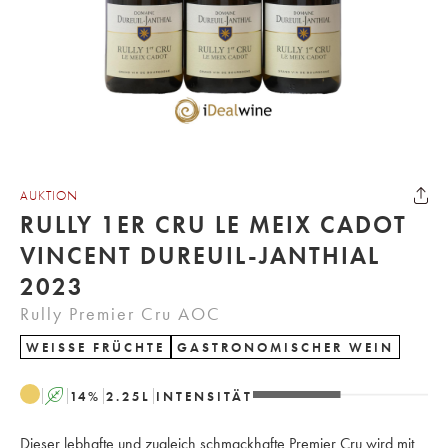
AUKTION
RULLY 1ER CRU LE MEIX CADOT
VINCENT DUREUIL-JANTHIAL
2023
Rully Premier Cru AOC
WEISSE FRÜCHTE
GASTRONOMISCHER WEIN
A
14
%
2.25
L
INTENSITÄT
Dieser lebhafte und zugleich schmackhafte Premier Cru wird mit