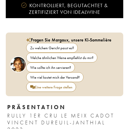
KONTROLLIERT, BEGUTACHTET &
ZERTIFIZIERT VON IDEALWINE
Fragen Sie Margaux, unsere KI-Sommelière
Zu welchem Gericht passt es?
Welche ähnlichen Weine empfiehlst du mir?
Wie sollte ich ihn servieren?
Wie viel kostet mich der Versand?
Eine weitere Frage stellen
PRÄSENTATION
RULLY 1ER CRU LE MEIX CADOT
VINCENT DUREUIL-JANTHIAL