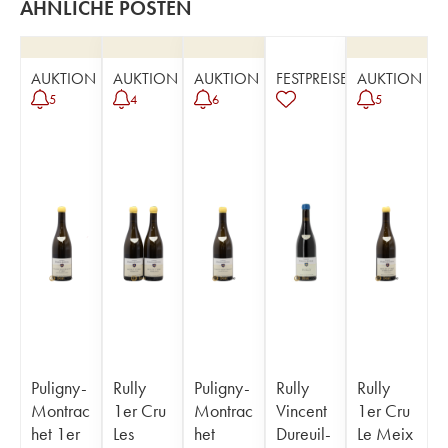
ÄHNLICHE POSTEN
AUKTION
AUKTION
AUKTION
FESTPREISE
AUKTION
5
4
6
5
Puligny-
Rully
Puligny-
Rully
Rully
Montrac
1er Cru
Montrac
Vincent
1er Cru
het 1er
Les
het
Dureuil-
Le Meix