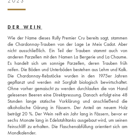
2023
DER WEIN
Wie der Name dieses Rully Premier Cru bereits sagt, stammen 
die Chardonnay-Trauben von der Lage Le Meix Cadot. Aber 
nicht ausschließlich. Ein Teil der Trauben stammt auch von 
anderen Parzellen mit den Namen La Bergerie und La Chaume. 
Es handelt sich um sonnige Parzellen, deren Trauben früh 
reifen. Die Böden und Unterböden bestehen aus Lehm und Kalk. 
Die Chardonnay-Rebstöcke wurden in den 1975er Jahren 
gepflanzt und werden mit Sorgfalt biologisch bewirtschaftet. 
Ohne vorher gemaischt zu werden durchlaufen die von Hand 
gelesenen Beeren eine Direktpressung. Danach erfolgt eine 48 
Stunden lange statische Vorklärung und anschließend die 
alkoholische Gärung in Fässern. Der Anteil an neuem Holz 
beträgt 20 %. Der Wein reift ein Jahr lang in Fässern, bevor er 
sechs Monate lang in Edelstahltanks ausgebaut wird, um seinen 
Feinschliff zu erhalten. Die Flaschenabfüllung orientiert sich am 
Mondkalender.