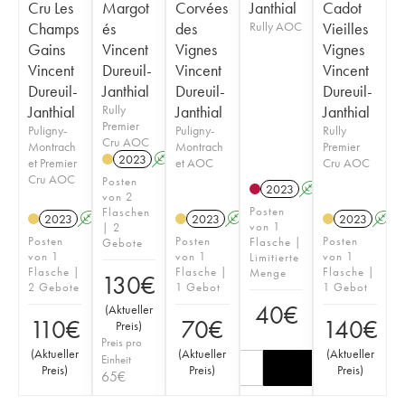
Cru Les
Margot
Corvées
Janthial
Cadot
Champs
és
des
Rully AOC
Vieilles
Gains
Vincent
Vignes
Vignes
Vincent
Dureuil-
Vincent
Vincent
Dureuil-
Janthial
Dureuil-
Dureuil-
Janthial
Rully
Janthial
Janthial
Premier
Puligny-
Puligny-
Rully
Cru AOC
Montrach
Montrach
Premier
2023
A
et Premier
et AOC
Cru AOC
Cru AOC
Posten
2023
A
von 2
Posten
Flaschen
2023
A
2023
A
2023
A
von 1
| 2
Posten
Posten
Posten
Flasche |
Gebote
von 1
von 1
von 1
Limitierte
Flasche |
Flasche |
Flasche |
Menge
130
€
2 Gebote
1 Gebot
1 Gebot
40
€
(
Aktueller
110
€
70
€
140
€
Preis
)
Preis pro
(
Aktueller
(
Aktueller
(
Aktueller
Einheit
Preis
)
Preis
)
Preis
)
65
€