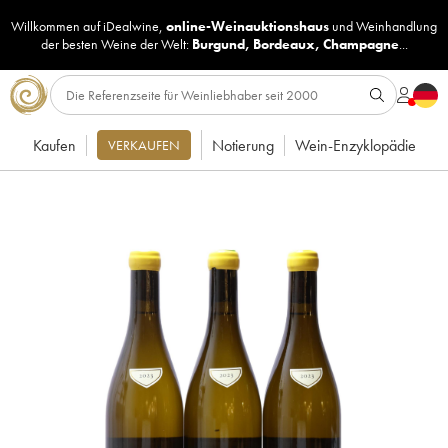
Willkommen auf iDealwine,
online-Weinauktionshaus
und
Weinhandlung
der besten Weine der Welt:
Burgund
,
Bordeaux
,
Champagne
...
Kaufen
Notierung
Wein-Enzyklopädie
VERKAUFEN