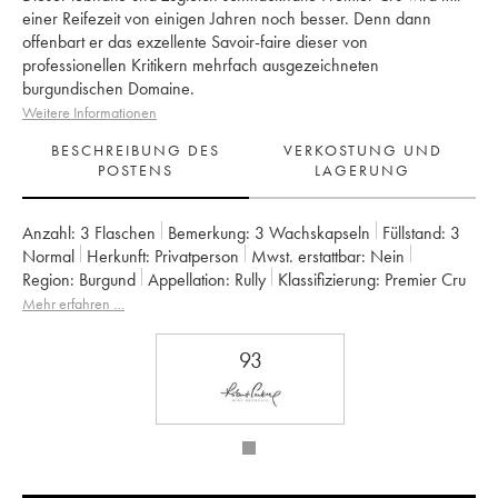
einer Reifezeit von einigen Jahren noch besser. Denn dann
offenbart er das exzellente Savoir-faire dieser von
professionellen Kritikern mehrfach ausgezeichneten
burgundischen Domaine.
Weitere Informationen
BESCHREIBUNG DES
VERKOSTUNG UND
POSTENS
LAGERUNG
Anzahl:
3 Flaschen
Bemerkung:
3 Wachskapseln
Füllstand:
3
Normal
Herkunft:
privatperson
Mwst. erstattbar:
nein
Region:
Burgund
Appellation:
Rully
Klassifizierung:
Premier Cru
Eigentümer:
Vincent Dureuil-Janthial
Mehr erfahren …
93