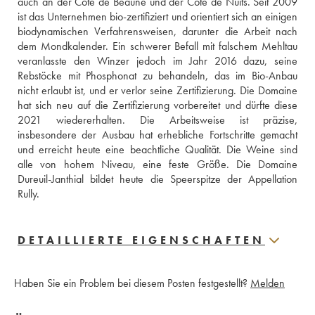
auch an der Côte de Beaune und der Côte de Nuits. Seit 2009 
ist das Unternehmen bio-zertifiziert und orientiert sich an einigen 
biodynamischen Verfahrensweisen, darunter die Arbeit nach 
dem Mondkalender. Ein schwerer Befall mit falschem Mehltau 
veranlasste den Winzer jedoch im Jahr 2016 dazu, seine 
Rebstöcke mit Phosphonat zu behandeln, das im Bio-Anbau 
nicht erlaubt ist, und er verlor seine Zertifizierung. Die Domaine 
hat sich neu auf die Zertifizierung vorbereitet und dürfte diese 
2021 wiedererhalten. Die Arbeitsweise ist präzise, 
insbesondere der Ausbau hat erhebliche Fortschritte gemacht 
und erreicht heute eine beachtliche Qualität. Die Weine sind 
alle von hohem Niveau, eine feste Größe. Die Domaine 
Dureuil-Janthial bildet heute die Speerspitze der Appellation 
Rully.
DETAILLIERTE EIGENSCHAFTEN
Haben Sie ein Problem bei diesem Posten festgestellt?
Melden