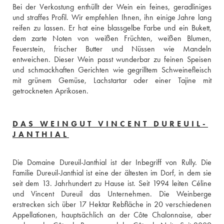
Bei der Verkostung enthüllt der Wein ein feines, geradliniges 
und straffes Profil. Wir empfehlen Ihnen, ihn einige Jahre lang 
reifen zu lassen. Er hat eine blassgelbe Farbe und ein Bukett, 
dem zarte Noten von weißen Früchten, weißen Blumen, 
Feuerstein, frischer Butter und Nüssen wie Mandeln 
entweichen. Dieser Wein passt wunderbar zu feinen Speisen 
und schmackhaften Gerichten wie gegrilltem Schweinefleisch 
mit grünem Gemüse, Lachstartar oder einer Tajine mit 
getrockneten Aprikosen.
DAS WEINGUT VINCENT DUREUIL-
JANTHIAL
Die Domaine Dureuil-Janthial ist der Inbegriff von Rully. Die 
Familie Dureuil-Janthial ist eine der ältesten im Dorf, in dem sie 
seit dem 13. Jahrhundert zu Hause ist. Seit 1994 leiten Céline 
und Vincent Dureuil das Unternehmen. Die Weinberge 
erstrecken sich über 17 Hektar Rebfläche in 20 verschiedenen 
Appellationen, hauptsächlich an der Côte Chalonnaise, aber 