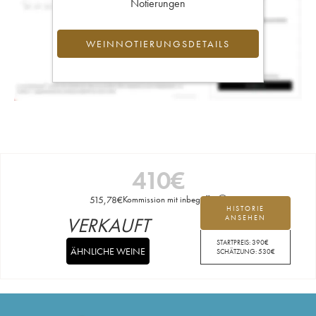
Notierungen
WEINNOTIERUNGSDETAILS
410
€
515,78
€
Kommission mit inbegriffen
HISTORIE
VERKAUFT
ANSEHEN
STARTPREIS:
390
€
ÄHNLICHE WEINE
SCHÄTZUNG:
530
€