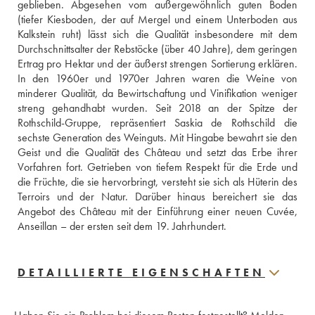
geblieben. Abgesehen vom außergewöhnlich guten Boden 
(tiefer Kiesboden, der auf Mergel und einem Unterboden aus 
Kalkstein ruht) lässt sich die Qualität insbesondere mit dem 
Durchschnittsalter der Rebstöcke (über 40 Jahre), dem geringen 
Ertrag pro Hektar und der äußerst strengen Sortierung erklären. 
In den 1960er und 1970er Jahren waren die Weine von 
minderer Qualität, da Bewirtschaftung und Vinifikation weniger 
streng gehandhabt wurden. Seit 2018 an der Spitze der 
Rothschild-Gruppe, repräsentiert Saskia de Rothschild die 
sechste Generation des Weinguts. Mit Hingabe bewahrt sie den 
Geist und die Qualität des Château und setzt das Erbe ihrer 
Vorfahren fort. Getrieben von tiefem Respekt für die Erde und 
die Früchte, die sie hervorbringt, versteht sie sich als Hüterin des 
Terroirs und der Natur. Darüber hinaus bereichert sie das 
Angebot des Château mit der Einführung einer neuen Cuvée, 
Anseillan – der ersten seit dem 19. Jahrhundert.
DETAILLIERTE EIGENSCHAFTEN