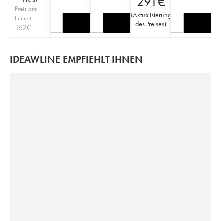
291
€
Preis pro
(
Aktualisierung
Einheit
des Preises
)
162
€
IDEAWLINE EMPFIEHLT IHNEN