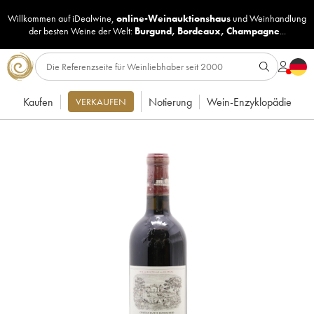
Willkommen auf iDealwine,
online-Weinauktionshaus
und
Weinhandlung
der besten Weine der Welt:
Burgund
,
Bordeaux
,
Champagne
...
Kaufen
Notierung
Wein-Enzyklopädie
VERKAUFEN