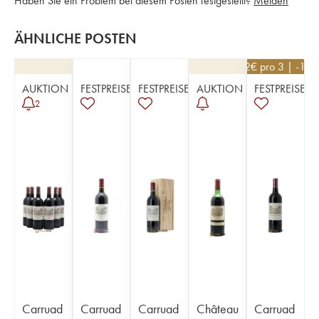
Haben Sie ein Problem bei diesem Posten festgestellt?
Melden
ÄHNLICHE POSTEN
252
€
pro 3 | -10%
AUKTION
FESTPREISE
FESTPREISE
AUKTION
FESTPREISE
2
Carruad
Carruad
Carruad
Château
Carruad