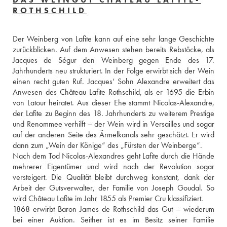
ROTHSCHILD
Der Weinberg von Lafite kann auf eine sehr lange Geschichte 
zurückblicken. Auf dem Anwesen stehen bereits Rebstöcke, als 
Jacques de Ségur den Weinberg gegen Ende des 17. 
Jahrhunderts neu strukturiert. In der Folge erwirbt sich der Wein 
einen recht guten Ruf. Jacques‘ Sohn Alexandre erweitert das 
Anwesen des Château Lafite Rothschild, als er 1695 die Erbin 
von Latour heiratet. Aus dieser Ehe stammt Nicolas-Alexandre, 
der Lafite zu Beginn des 18. Jahrhunderts zu weiterem Prestige 
und Renommee verhilft – der Wein wird in Versailles und sogar 
auf der anderen Seite des Ärmelkanals sehr geschätzt. Er wird 
dann zum „Wein der Könige“ des „Fürsten der Weinberge“.
Nach dem Tod Nicolas-Alexandres geht Lafite durch die Hände 
mehrerer Eigentümer und wird nach der Revolution sogar 
versteigert. Die Qualität bleibt durchweg konstant, dank der 
Arbeit der Gutsverwalter, der Familie von Joseph Goudal. So 
wird Château Lafite im Jahr 1855 als Premier Cru klassifiziert.
1868 erwirbt Baron James de Rothschild das Gut – wiederum 
bei einer Auktion. Seither ist es im Besitz seiner Familie 