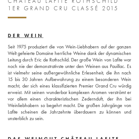
CHÂTEAU LAFITE ROTHSCHILD
1ER GRAND CRU CLASSÉ 2015
DER WEIN
Seit 1975 produziert die von Wein-Liebhabern auf der ganzen 
Welt gefeierte Domaine herrliche Weine dank der dynamischen 
Leitung durch Eric de Rothschild. Der große Wein von Lafite war 
noch nie der demonstrativste unter den Weinen aus Pauillac. Es 
ist vielmehr seine außergewöhnliche Erlesenheit, die ihn nach 
15 bis 30 Jahren Aufbewahrung zu einem besonderen Wein 
macht, der sich eines klassifizierten Premier Grand Cru würdig 
erweist. Mit seinen wunderbar komplexen Aromen verströmt er 
vor allem einen charakteristischen Zedernduft, der ihn bei 
Weinliebhabern so begehrt macht. Die großen Jahrgänge von 
Lafite scheinen die Jahrzehnte überdauern zu können und 
unsterblich zu sein.
DAS WEINGUT CHÂTEAU LAFITE-