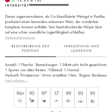
A
12.5
%
0.75
L
INTENSITÄT
Dieses sagenumwobene, als Cru klassifizierte Weingut in Pauillac
produziert einen besonders erlesenen Wein, der wunderbar
komplexe Aromen entfaltet. Sein beeindruckender Körper lässt
auf eine schier unendliche Lagerfähigkeit schließen.
Weitere Informationen
BESCHREIBUNG DES
VERKOSTUNG UND
POSTENS
LAGERUNG
Anzahl:
1 Flasche
Bemerkungen:
1 Etikett sehr leicht gezeichnet
,
1 Spuren von alten Resten
Füllstand:
1
Normal
Herkunft:
privatperson
Mwst. erstattbar:
nein
Region:
Bordeaux
Appellation:
Pauillac
Klassifizierung:
1er Grand Cru Classé
Mehr erfahren …
Eigentümer:
Domaines Barons de Rothschild
96+
95
97
17
99
95
95