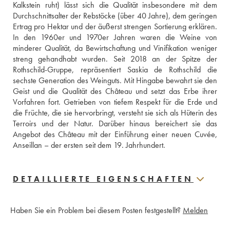
Kalkstein ruht) lässt sich die Qualität insbesondere mit dem 
Durchschnittsalter der Rebstöcke (über 40 Jahre), dem geringen 
Ertrag pro Hektar und der äußerst strengen Sortierung erklären. 
In den 1960er und 1970er Jahren waren die Weine von 
minderer Qualität, da Bewirtschaftung und Vinifikation weniger 
streng gehandhabt wurden. Seit 2018 an der Spitze der 
Rothschild-Gruppe, repräsentiert Saskia de Rothschild die 
sechste Generation des Weinguts. Mit Hingabe bewahrt sie den 
Geist und die Qualität des Château und setzt das Erbe ihrer 
Vorfahren fort. Getrieben von tiefem Respekt für die Erde und 
die Früchte, die sie hervorbringt, versteht sie sich als Hüterin des 
Terroirs und der Natur. Darüber hinaus bereichert sie das 
Angebot des Château mit der Einführung einer neuen Cuvée, 
Anseillan – der ersten seit dem 19. Jahrhundert.
DETAILLIERTE EIGENSCHAFTEN
Haben Sie ein Problem bei diesem Posten festgestellt?
Melden