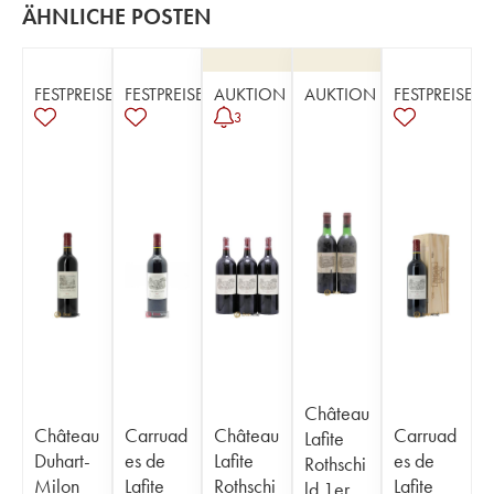
ÄHNLICHE POSTEN
FESTPREISE
FESTPREISE
AUKTION
AUKTION
FESTPREISE
3
Château
Château
Carruad
Château
Carruad
Lafite
Duhart-
es de
Lafite
es de
Rothschi
Milon
Lafite
Rothschi
Lafite
ld 1er