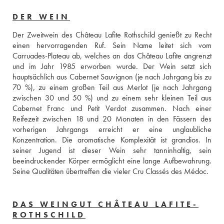
DER WEIN
Der Zweitwein des Château Lafite Rothschild genießt zu Recht 
einen hervorragenden Ruf. Sein Name leitet sich vom 
Carruades-Plateau ab, welches an das Château Lafite angrenzt 
und im Jahr 1985 erworben wurde. Der Wein setzt sich 
hauptsächlich aus Cabernet Sauvignon (je nach Jahrgang bis zu 
70 %), zu einem großen Teil aus Merlot (je nach Jahrgang 
zwischen 30 und 50 %) und zu einem sehr kleinen Teil aus 
Cabernet Franc und Petit Verdot zusammen. Nach einer 
Reifezeit zwischen 18 und 20 Monaten in den Fässern des 
vorherigen Jahrgangs erreicht er eine unglaubliche 
Konzentration. Die aromatische Komplexität ist grandios. In 
seiner Jugend ist dieser Wein sehr tanninhaltig, sein 
beeindruckender Körper ermöglicht eine lange Aufbewahrung. 
Seine Qualitäten übertreffen die vieler Cru Classés des Médoc.
DAS WEINGUT CHÂTEAU LAFITE-
ROTHSCHILD