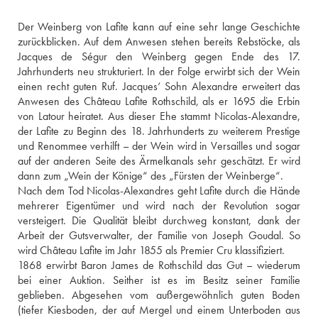
Der Weinberg von Lafite kann auf eine sehr lange Geschichte 
zurückblicken. Auf dem Anwesen stehen bereits Rebstöcke, als 
Jacques de Ségur den Weinberg gegen Ende des 17. 
Jahrhunderts neu strukturiert. In der Folge erwirbt sich der Wein 
einen recht guten Ruf. Jacques‘ Sohn Alexandre erweitert das 
Anwesen des Château Lafite Rothschild, als er 1695 die Erbin 
von Latour heiratet. Aus dieser Ehe stammt Nicolas-Alexandre, 
der Lafite zu Beginn des 18. Jahrhunderts zu weiterem Prestige 
und Renommee verhilft – der Wein wird in Versailles und sogar 
auf der anderen Seite des Ärmelkanals sehr geschätzt. Er wird 
dann zum „Wein der Könige“ des „Fürsten der Weinberge“.
Nach dem Tod Nicolas-Alexandres geht Lafite durch die Hände 
mehrerer Eigentümer und wird nach der Revolution sogar 
versteigert. Die Qualität bleibt durchweg konstant, dank der 
Arbeit der Gutsverwalter, der Familie von Joseph Goudal. So 
wird Château Lafite im Jahr 1855 als Premier Cru klassifiziert.
1868 erwirbt Baron James de Rothschild das Gut – wiederum 
bei einer Auktion. Seither ist es im Besitz seiner Familie 
geblieben. Abgesehen vom außergewöhnlich guten Boden 
(tiefer Kiesboden, der auf Mergel und einem Unterboden aus 