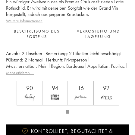
Ein würdiger Zweitwein des als Premier Cru klassifizierten Lafite
Rothschild. Er wird mit derselben Sorgfalt wie der Grand Vin
hergestellt, jedoch aus jüngeren Rebstöcken.
Weitere Informationen
BESCHREIBUNG DES
VERKOSTUNG UND
POSTENS
LAGERUNG
Anzahl:
2 Flaschen
Bemerkung:
2 Etiketten leicht beschädigt
Füllstand:
2
Normal
Herkunft:
privatperson
Mwst. erstattbar:
nein
Region:
Bordeaux
Appellation:
Pauillac
Klassifizierung:
Zweitwein
Mehr erfahren …
Eigentümer:
Domaines Barons de Rothschild
90
94
16
92
KONTROLLIERT, BEGUTACHTET &