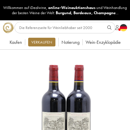
Willkommen auf iDealwine,
online-Weinauktionshaus
und
Weinhandlung
der besten Weine der Welt:
Burgund
,
Bordeaux
,
Champagne
...
Kaufen
Notierung
Wein-Enzyklopädie
VERKAUFEN