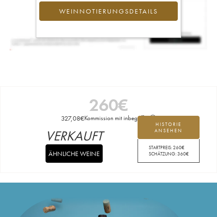
WEINNOTIERUNGSDETAILS
260
€
327,08
€
Kommission mit inbegriffen
HISTORIE
VERKAUFT
ANSEHEN
STARTPREIS:
260
€
ÄHNLICHE WEINE
SCHÄTZUNG:
360
€