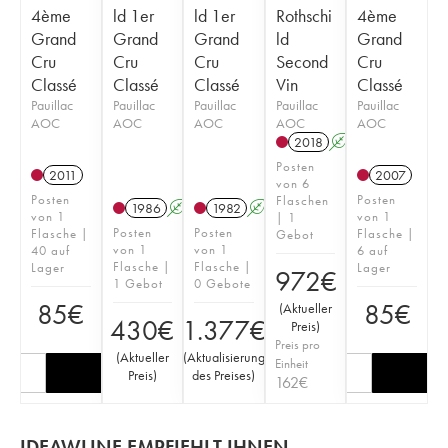
4ème
ld 1er
ld 1er
Rothschi
4ème
Grand
Grand
Grand
ld
Grand
Cru
Cru
Cru
Second
Cru
Classé
Classé
Classé
Vin
Classé
Pauillac
Pauillac
Pauillac
Pauillac
Pauillac
AOC
AOC
AOC
AOC
AOC
2018
A
T
Posten
2011
2007
von 6
Posten
Posten
Flaschen
1986
A
1982
A
von 1
von 1
| 1
Posten
Posten
Flasche |
Flasche |
Gebot
von 1
von 1
40 auf
6 auf
Flasche |
Flasche |
Lager
Lager
972
€
1 Gebot
0 Gebote
85
€
85
€
(
Aktueller
430
€
1.377
€
Preis
)
Preis pro
(
Aktueller
(
Aktualisierung
Einheit
Preis
)
des Preises
)
162
€
IDEAWLINE EMPFIEHLT IHNEN