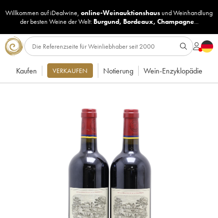
Willkommen auf iDealwine,
online-Weinauktionshaus
und
Weinhandlung
der besten Weine der Welt:
Burgund
,
Bordeaux
,
Champagne
...
Kaufen
Notierung
Wein-Enzyklopädie
VERKAUFEN