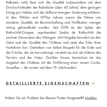
Kalkstein ruht) lässt sich die Qualität insbesondere mit dem 
Durchschnittsalter der Rebstöcke (über 40 Jahre), dem geringen 
Ertrag pro Hektar und der äußerst strengen Sortierung erklären. 
In den 1960er und 1970er Jahren waren die Weine von 
minderer Qualität, da Bewirtschaftung und Vinifikation weniger 
streng gehandhabt wurden. Seit 2018 an der Spitze der 
Rothschild-Gruppe, repräsentiert Saskia de Rothschild die 
sechste Generation des Weinguts. Mit Hingabe bewahrt sie den 
Geist und die Qualität des Château und setzt das Erbe ihrer 
Vorfahren fort. Getrieben von tiefem Respekt für die Erde und 
die Früchte, die sie hervorbringt, versteht sie sich als Hüterin des 
Terroirs und der Natur. Darüber hinaus bereichert sie das 
Angebot des Château mit der Einführung einer neuen Cuvée, 
Anseillan – der ersten seit dem 19. Jahrhundert.
DETAILLIERTE EIGENSCHAFTEN
Haben Sie ein Problem bei diesem Posten festgestellt?
Melden