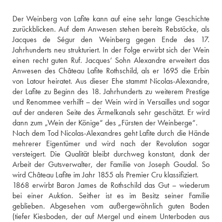
Der Weinberg von Lafite kann auf eine sehr lange Geschichte 
zurückblicken. Auf dem Anwesen stehen bereits Rebstöcke, als 
Jacques de Ségur den Weinberg gegen Ende des 17. 
Jahrhunderts neu strukturiert. In der Folge erwirbt sich der Wein 
einen recht guten Ruf. Jacques‘ Sohn Alexandre erweitert das 
Anwesen des Château Lafite Rothschild, als er 1695 die Erbin 
von Latour heiratet. Aus dieser Ehe stammt Nicolas-Alexandre, 
der Lafite zu Beginn des 18. Jahrhunderts zu weiterem Prestige 
und Renommee verhilft – der Wein wird in Versailles und sogar 
auf der anderen Seite des Ärmelkanals sehr geschätzt. Er wird 
dann zum „Wein der Könige“ des „Fürsten der Weinberge“.
Nach dem Tod Nicolas-Alexandres geht Lafite durch die Hände 
mehrerer Eigentümer und wird nach der Revolution sogar 
versteigert. Die Qualität bleibt durchweg konstant, dank der 
Arbeit der Gutsverwalter, der Familie von Joseph Goudal. So 
wird Château Lafite im Jahr 1855 als Premier Cru klassifiziert.
1868 erwirbt Baron James de Rothschild das Gut – wiederum 
bei einer Auktion. Seither ist es im Besitz seiner Familie 
geblieben. Abgesehen vom außergewöhnlich guten Boden 
(tiefer Kiesboden, der auf Mergel und einem Unterboden aus 