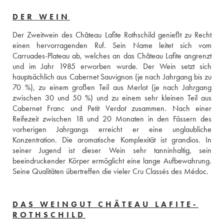
DER WEIN
Der Zweitwein des Château Lafite Rothschild genießt zu Recht 
einen hervorragenden Ruf. Sein Name leitet sich vom 
Carruades-Plateau ab, welches an das Château Lafite angrenzt 
und im Jahr 1985 erworben wurde. Der Wein setzt sich 
hauptsächlich aus Cabernet Sauvignon (je nach Jahrgang bis zu 
70 %), zu einem großen Teil aus Merlot (je nach Jahrgang 
zwischen 30 und 50 %) und zu einem sehr kleinen Teil aus 
Cabernet Franc und Petit Verdot zusammen. Nach einer 
Reifezeit zwischen 18 und 20 Monaten in den Fässern des 
vorherigen Jahrgangs erreicht er eine unglaubliche 
Konzentration. Die aromatische Komplexität ist grandios. In 
seiner Jugend ist dieser Wein sehr tanninhaltig, sein 
beeindruckender Körper ermöglicht eine lange Aufbewahrung. 
Seine Qualitäten übertreffen die vieler Cru Classés des Médoc.
DAS WEINGUT CHÂTEAU LAFITE-
ROTHSCHILD