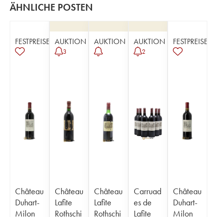
ÄHNLICHE POSTEN
FESTPREISE
AUKTION
AUKTION
AUKTION
FESTPREISE
3
2
Château
Château
Château
Carruad
Château
Duhart-
Lafite
Lafite
es de
Duhart-
Milon
Rothschi
Rothschi
Lafite
Milon