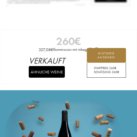
260
€
327,08
€
Kommission mit inbegriffen
HISTORIE
VERKAUFT
ANSEHEN
STARTPREIS:
260
€
ÄHNLICHE WEINE
SCHÄTZUNG:
360
€