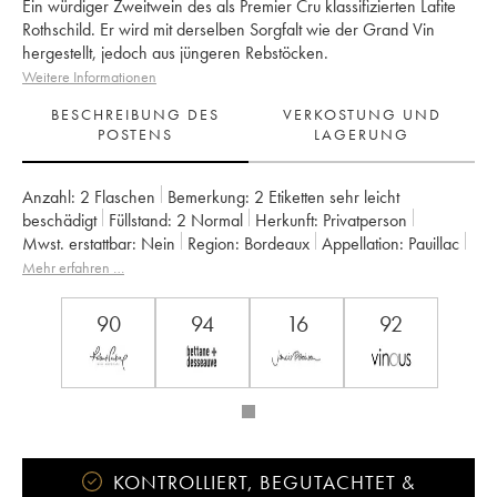
Ein würdiger Zweitwein des als Premier Cru klassifizierten Lafite
Rothschild. Er wird mit derselben Sorgfalt wie der Grand Vin
hergestellt, jedoch aus jüngeren Rebstöcken.
Weitere Informationen
BESCHREIBUNG DES
VERKOSTUNG UND
POSTENS
LAGERUNG
Anzahl:
2 Flaschen
Bemerkung:
2 Etiketten sehr leicht
beschädigt
Füllstand:
2
Normal
Herkunft:
privatperson
Mwst. erstattbar:
nein
Region:
Bordeaux
Appellation:
Pauillac
Klassifizierung:
Zweitwein
Mehr erfahren …
Eigentümer:
Domaines Barons de Rothschild
90
94
16
92
KONTROLLIERT, BEGUTACHTET &