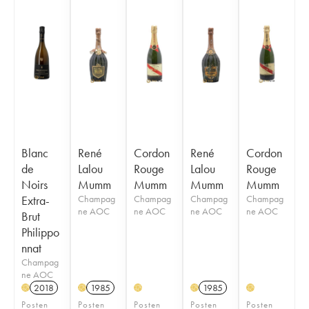
Blanc
René
Cordon
René
Cordon
de
Lalou
Rouge
Lalou
Rouge
Noirs
Mumm
Mumm
Mumm
Mumm
Extra-
Champag
Champag
Champag
Champag
ne AOC
ne AOC
ne AOC
ne AOC
Brut
Philippo
nnat
Champag
ne AOC
2018
1985
1985
H
H
H
H
H
Posten
Posten
Posten
Posten
Posten