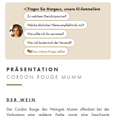
Fragen Sie Margaux, unsere KI-Sommelière
Zu welchem Gericht passt es?
Welche ähnlichen Weine empfiehlst du mir?
Wie sollte ich ihn servieren?
Wie viel kostet mich der Versand?
Eine weitere Frage stellen
PRÄSENTATION
CORDON ROUGE MUMM
DER WEIN
Der Cordon Rouge des Weinguts Mumm offenbart bei der 
Verkostung eine goldene Farbe sowie eine hauchzarte 