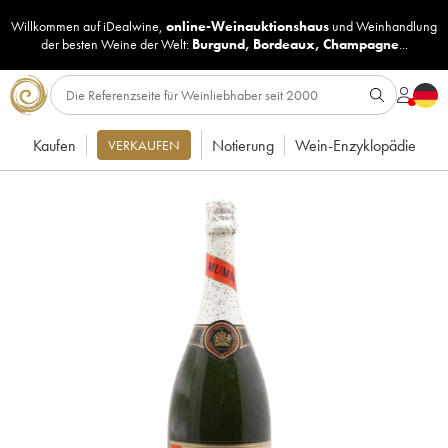
Willkommen auf iDealwine,
online-Weinauktionshaus
und
Weinhandlung
der besten Weine der Welt:
Burgund
,
Bordeaux
,
Champagne
...
Kaufen
Notierung
Wein-Enzyklopädie
VERKAUFEN