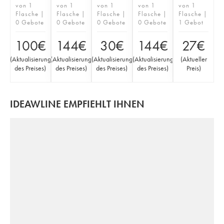
von 1
von 1
von 1
von 1
von 1
Flasche |
Flasche |
Flasche |
Flasche |
Flasche |
0 Gebote
0 Gebote
0 Gebote
0 Gebote
1 Gebot
100
€
144
€
30
€
144
€
27
€
(
Aktualisierung
(
Aktualisierung
(
Aktualisierung
(
Aktualisierung
(
Aktueller
des Preises
)
des Preises
)
des Preises
)
des Preises
)
Preis
)
IDEAWLINE EMPFIEHLT IHNEN