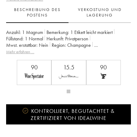
BESCHREIBUNG DES
VERKOSTUNG UND
POSTENS
LAGERUNG
Anzahl:
1 Magnum
Bemerkung:
1 Etikett leicht markiert
Füllstand:
1
Normal
Herkunft:
privatperson
Mwst. erstattbar:
nein
Region:
Champagne
Appellation:
Champagne
Eigentümer:
Mumm
Mehr erfahren …
90
15.5
90
KONTROLLIERT, BEGUTACHTET &
ZERTIFIZIERT VON IDEALWINE