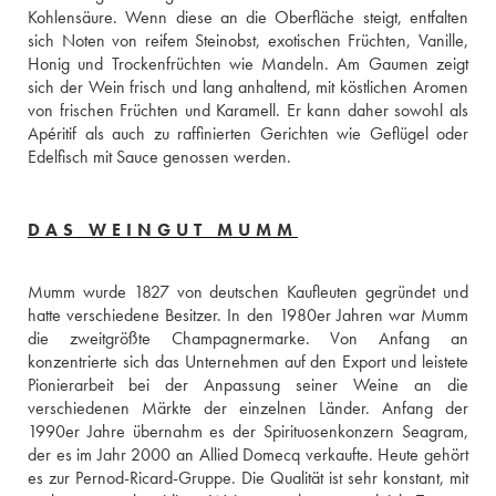
Kohlensäure. Wenn diese an die Oberfläche steigt, entfalten 
sich Noten von reifem Steinobst, exotischen Früchten, Vanille, 
Honig und Trockenfrüchten wie Mandeln. Am Gaumen zeigt 
sich der Wein frisch und lang anhaltend, mit köstlichen Aromen 
von frischen Früchten und Karamell. Er kann daher sowohl als 
Apéritif als auch zu raffinierten Gerichten wie Geflügel oder 
Edelfisch mit Sauce genossen werden.
DAS WEINGUT MUMM
Mumm wurde 1827 von deutschen Kaufleuten gegründet und 
hatte verschiedene Besitzer. In den 1980er Jahren war Mumm 
die zweitgrößte Champagnermarke. Von Anfang an 
konzentrierte sich das Unternehmen auf den Export und leistete 
Pionierarbeit bei der Anpassung seiner Weine an die 
verschiedenen Märkte der einzelnen Länder. Anfang der 
1990er Jahre übernahm es der Spirituosenkonzern Seagram, 
der es im Jahr 2000 an Allied Domecq verkaufte. Heute gehört 
es zur Pernod-Ricard-Gruppe. Die Qualität ist sehr konstant, mit 