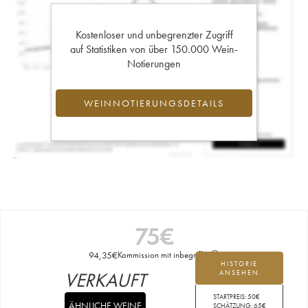
Kostenloser und unbegrenzter Zugriff
auf Statistiken von über 150.000 Wein-
Notierungen
WEINNOTIERUNGSDETAILS
75
€
94,35
€
Kommission mit inbegriffen
HISTORIE
VERKAUFT
ANSEHEN
STARTPREIS:
50
€
ÄHNLICHE WEINE
SCHÄTZUNG:
65
€