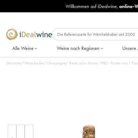
Willkommen auf iDealwine,
online-
Alle Weine
Weine nach Regionen
Unsere 
Startseite
/
Weine kaufen
/
Champagne
/
René Lalou Mumm 1982 - Posten von 1 Fla