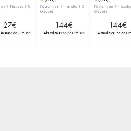
von 1 Flasche | 0
Posten von 1 Flasche | 0
Posten von 1 Flasch
Gebote
Gebote
27
€
144
€
144
€
isierung des Preises
)
(
Aktualisierung des Preises
)
(
Aktualisierung des Pr