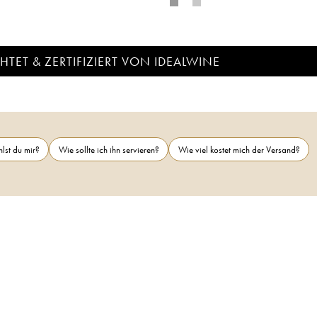
TET & ZERTIFIZIERT VON IDEALWINE
lst du mir?
Wie sollte ich ihn servieren?
Wie viel kostet mich der Versand?