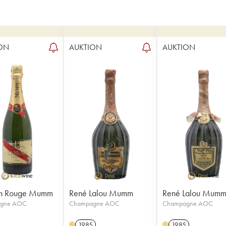
ON
AUKTION
AUKTION
n Rouge Mumm
René Lalou Mumm
René Lalou Mum
gne AOC
Champagne AOC
Champagne AOC
1985
1985
H
H