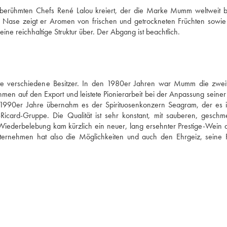
berühmten Chefs René Lalou kreiert, der die Marke Mumm weltweit b
 Nase zeigt er Aromen von frischen und getrockneten Früchten sowie l
eine reichhaltige Struktur über. Der Abgang ist beachtlich.
 verschiedene Besitzer. In den 1980er Jahren war Mumm die zweit
n auf den Export und leistete Pionierarbeit bei der Anpassung seiner
1990er Jahre übernahm es der Spirituosenkonzern Seagram, der es i
card-Gruppe. Die Qualität ist sehr konstant, mit sauberen, geschme
Wiederbelebung kam kürzlich ein neuer, lang ersehnter Prestige-Wein a
rnehmen hat also die Möglichkeiten und auch den Ehrgeiz, seine Po