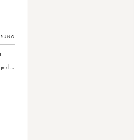
ERUNG
t
gne
0
100