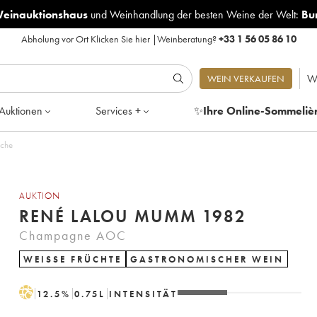
Weinauktionshaus
und
Weinhandlung der besten Weine der Welt:
Bu
Abholung vor Ort
Klicken Sie hier
|
Weinberatung?
+33 1 56 05 86 10
W
WEIN VERKAUFEN
Auktionen
Services +
✨
Ihre Online-Sommeliè
sche
AUKTION
RENÉ LALOU MUMM 1982
Champagne AOC
WEISSE FRÜCHTE
GASTRONOMISCHER WEIN
H
12.5
%
0.75
L
INTENSITÄT