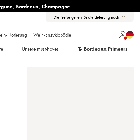
rgund
,
Bordeaux
,
Champagne
...
Die Preise gelten für die Lieferung nach:
ein-Notierung
Wein-Enzyklopädie
re
Unsere must-haves
🍇
Bordeaux Primeurs