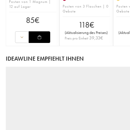
Posten von 1 Magnum |
Posten von 3 Flaschen | 0
Posten 
12 auf Lager
Gebote
Gebote
85
€
118
€
(
Aktualisierung des Preises
)
(
Aktual
39,33
€
Preis pro Einheit
IDEAWLINE EMPFIEHLT IHNEN