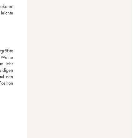
ekannt 
eichte 
größte 
 Weine 
m Jahr 
idigen 
uf den 
sition 