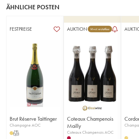
ÄHNLICHE POSTEN
FESTPREISE
AUKTION
AUKTI
Mwst. erstattbar
Brut Réserve Taittinger
Coteaux Champenois
Cordo
Champagne AOC
Mailly
Champa
Coteaux Champenois AOC
T
H
H