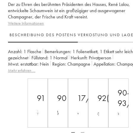
Der zu Ehren des berühmten Präsidenten des Hauses, René Lalou,
entwickelte Schaumwein ist ein großzügiger und ausgewogener
Champagner, der Frische und Kraft vereint.
Weitere Informationen
BESCHREIBUNG DES POSTENS
VERKOSTUNG UND LAG
Anzahl:
1 Flasche
Bemerkungen:
1 Folienetikett
,
1 Etikett sehr leich
gezeichnet
Füllstand:
1
Normal
Herkunft:
privatperson
Mwst. erstattbar:
nein
Region:
Champagne
Appellation:
Champa
Eigentümer:
Mumm
Mehr erfahren …
90-
91
90
17/20
92(+)/10
93/