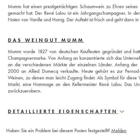
Mumm hat einen prestigeträchtigen Schaumwein zu Ehren seines 
gemacht hat. Der René Lalou ist ein Jahrgangschampagner. In der
Noten von Vanille und Honig. Der Auftakt ist frisch und geht dann in 
DAS WEINGUT MUMM
Mumm wurde 1827 von deutschen Kaufleuten gegründet und hatte
Champagnermarke. Von Anfang an konzentrierte sich das Unternehme
an die verschiedenen Märkte der einzelnen Länder. Anfang der 
2000 an Allied Domecq verkaufte. Heute gehört es zur Pernod-Ri
Weinen, zu denen man leicht Zugang findet. Als Symbol für diese 
Markt, eine Hommage an den Kellermeister René Lalou. Das Unte
zurückzuerobern.
DETAILLIERTE EIGENSCHAFTEN
Haben Sie ein Problem bei diesem Posten festgestellt?
Melden