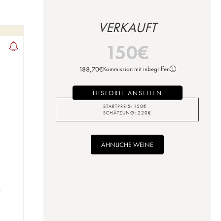
VERKAUFT
150
€
188,70
€
Kommission mit inbegriffen
HISTORIE ANSEHEN
STARTPREIS:
150
€
SCHÄTZUNG:
220
€
ÄHNLICHE WEINE
m