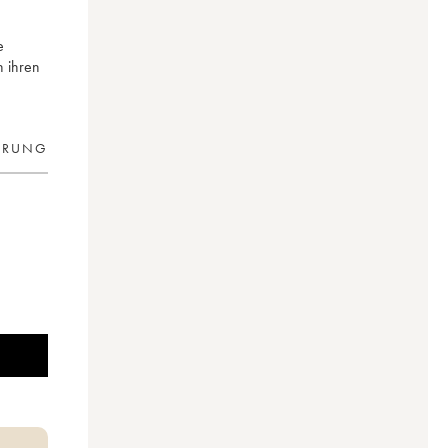
e
n ihren
ERUNG