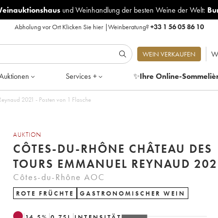
Weinauktionshaus
und
Weinhandlung der besten Weine der Welt:
Bu
Abholung vor Ort
Klicken Sie hier
|
Weinberatung?
+33 1 56 05 86 10
W
WEIN VERKAUFEN
Auktionen
Services +
✨
Ihre Online-Sommeliè
eynaud 2021 - Posten von 1 Flasche
AUKTION
CÔTES-DU-RHÔNE CHÂTEAU DES
TOURS EMMANUEL REYNAUD 202
Côtes-du-Rhône AOC
ROTE FRÜCHTE
GASTRONOMISCHER WEIN
14.5
%
0.75
L
INTENSITÄT