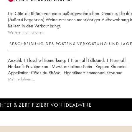
Ein Côte-du-Rhône von einer außergewöhnlichen Domaine, die ihr
(äußerst begehrten) Weine erst nach mehrjähriger Aufbewahrung i
Kellern in den Verkauf bringt.
Weitere Informationen
BESCHREIBUNG DES POSTENS
VERKOSTUNG UND LAG
Anzahl:
1 Flasche
Bemerkung:
1 Normal
Füllstand:
1
Normal
Herkunft:
privatperson
Mwst. erstattbar:
nein
Region:
Rhonetal
Appellation:
Côtes-du-Rhône
Eigentümer:
Emmanuel Reynaud
Mehr erfahren …
TET & ZERTIFIZIERT VON IDEALWINE