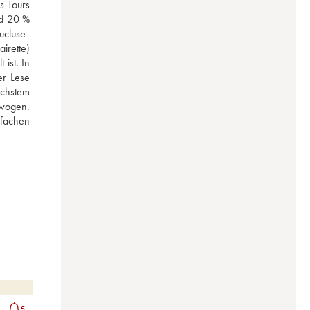
 Tours 
d 20 % 
ucluse-
rette) 
st. In 
r Lese 
chstem 
wogen. 
fachen 
5