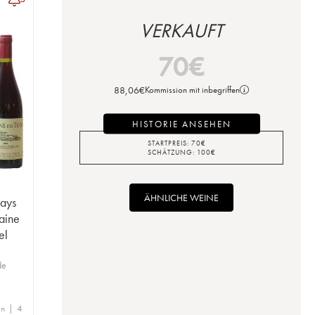
VERKAUFT
70
€
88,06
€
Kommission mit inbegriffen
HISTORIE ANSEHEN
STARTPREIS:
70
€
SCHÄTZUNG:
100
€
ÄHNLICHE WEINE
Pays
aine
el
de
en | 4