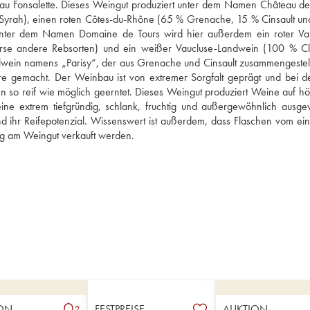
u Fonsalette. Dieses Weingut produziert unter dem Namen Château des
yrah), einen roten Côtes-du-Rhône (65 % Grenache, 15 % Cinsault un
ter dem Namen Domaine de Tours wird hier außerdem ein roter Va
rse andere Rebsorten) und ein weißer Vaucluse-Landwein (100 % Clai
elwein namens „Parisy“, der aus Grenache und Cinsault zusammengestellt i
e gemacht. Der Weinbau ist von extremer Sorgfalt geprägt und bei de
 so reif wie möglich geerntet. Dieses Weingut produziert Weine auf hö
ine extrem tiefgründig, schlank, fruchtig und außergewöhnlich ausge
nd ihr Reifepotenzial. Wissenswert ist außerdem, dass Flaschen vom ein
ng am Weingut verkauft werden.
ON
FESTPREISE
AUKTION
2