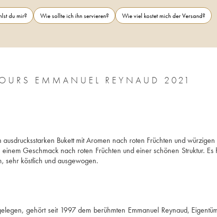
lst du mir?
Wie sollte ich ihn servieren?
Wie viel kostet mich der Versand?
TOURS EMMANUEL REYNAUD 2021
em ausdrucksstarken Bukett mit Aromen nach roten Früchten und würzigen 
, einem Geschmack nach roten Früchten und einer schönen Struktur. Es h
n, sehr köstlich und ausgewogen.
s gelegen, gehört seit 1997 dem berühmten Emmanuel Reynaud, Eigentüm