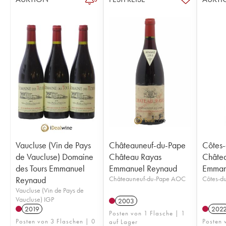
Vaucluse (Vin de Pays
Châteauneuf-du-Pape
Côtes
de Vaucluse) Domaine
Château Rayas
Châtea
des Tours Emmanuel
Emmanuel Reynaud
Emman
Reynaud
Châteauneuf-du-Pape AOC
Côtes-d
Vaucluse (Vin de Pays de
Vaucluse) IGP
2003
2019
202
Posten von 1 Flasche | 1
Posten von 3 Flaschen | 0
Posten 
auf Lager