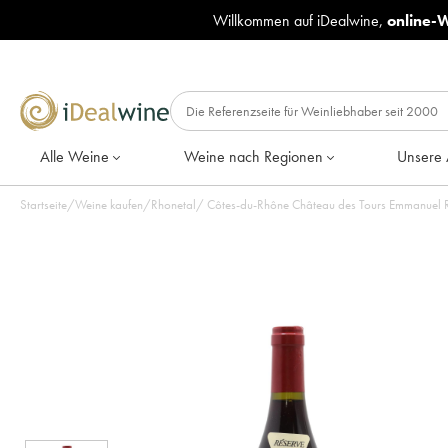
Willkommen auf iDealwine,
online-
Alle Weine
Weine nach Regionen
Unsere 
Startseite
/
Weine kaufen
/
Rhonetal
/
Côtes-du-Rhône Château des Tours Emmanuel R