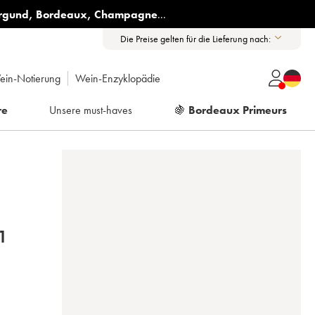
rgund
,
Bordeaux
,
Champagne
...
Die Preise gelten für die Lieferung nach:
ein-Notierung
Wein-Enzyklopädie
re
Unsere must-haves
🍇
Bordeaux Primeurs
1