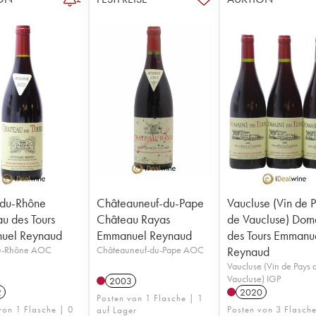
-du-Rhône
Châteauneuf-du-Pape
Vaucluse (Vin de 
u des Tours
Château Rayas
de Vaucluse) Dom
uel Reynaud
Emmanuel Reynaud
des Tours Emmanu
u-Rhône AOC
Châteauneuf-du-Pape AOC
Reynaud
Vaucluse (Vin de Pays 
Vaucluse) IGP
2003
2
2020
Posten von 1 Flasche | 1
von 1 Flasche | 0
Posten von 3 Flasch
auf Lager