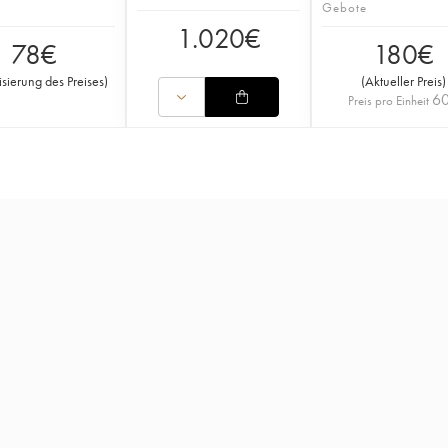
Gebote
1.020
€
78
€
180
€
isierung des Preises
)
(
Aktueller Preis
)
6
Preis pro Einheit