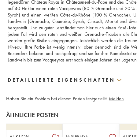
legendären Château Rayas in Châteauneuf-du-Pape und des Châtea
auf 40 Hektar einen roten Vacqueyras (80 % Grenache und 20 % S
Syrah) und einen weißen Côtes-du-Rhône (100 % Grenache). Un
Landwein (Grenache, Counoise, Syrah, Cinsault, Merlot und dive
hergestellt. Und zu guter Letzt findet man hier auch einen Rosé-Taf
jedem Fall wird den roten und weißen Grenache-Trauben alle Ehr
werden große Risiken eingegangen. Tatsächlich werden die Trauben
Niveau: Ihre Farbe ist wenig intensiv, aber dennoch sind die We
Besonders bekannt und nachgefragt sind sie für ihre Komplexität u
Landwein bis zum Vacqueyras erst nach einigen Jahren der Lageru
DETAILLIERTE EIGENSCHAFTEN
Haben Sie ein Problem bei diesem Posten festgestellt?
Melden
ÄHNLICHE POSTEN
AUKTION
FESTPREISE
AUKTI
3