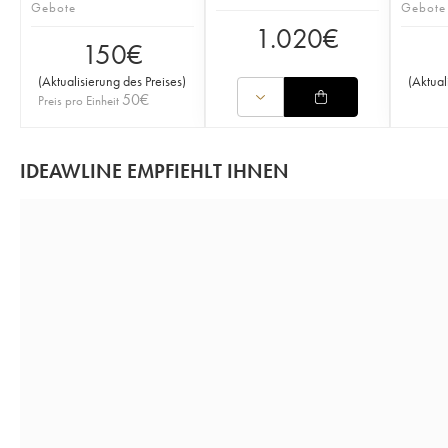
Gebote
Gebote
1.020
€
150
€
(
Aktualisierung des Preises
)
(
Aktual
50
€
Preis pro Einheit
IDEAWLINE EMPFIEHLT IHNEN