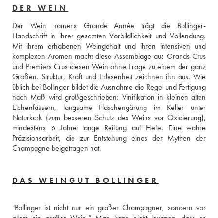
DER WEIN
Der Wein namens Grande Année trägt die Bollinger-
Handschrift in ihrer gesamten Vorbildlichkeit und Vollendung. 
Mit ihrem erhabenen Weingehalt und ihren intensiven und 
komplexen Aromen macht diese Assemblage aus Grands Crus 
und Premiers Crus diesen Wein ohne Frage zu einem der ganz 
Großen. Struktur, Kraft und Erlesenheit zeichnen ihn aus. Wie 
üblich bei Bollinger bildet die Ausnahme die Regel und Fertigung 
nach Maß wird großgeschrieben: Vinifikation in kleinen alten 
Eichenfässern, langsame Flaschengärung im Keller unter 
Naturkork (zum besseren Schutz des Weins vor Oxidierung), 
mindestens 6 Jahre lange Reifung auf Hefe. Eine wahre 
Präzisionsarbeit, die zur Entstehung eines der Mythen der 
Champagne beigetragen hat.
DAS WEINGUT BOLLINGER
"Bollinger ist nicht nur ein großer Champagner, sondern vor 
allem ein großer Wein.“ Man kann nicht leugnen, dass es 