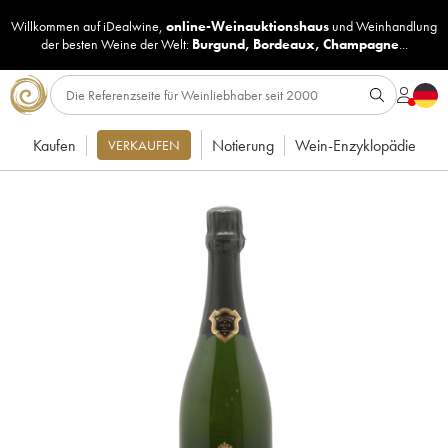
Willkommen auf iDealwine,
online-Weinauktionshaus
und
Weinhandlung
der besten Weine der Welt:
Burgund
,
Bordeaux
,
Champagne
...
Kaufen
Notierung
Wein-Enzyklopädie
VERKAUFEN