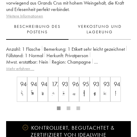
vorwiegend aus Grands Crus mit hohem Weingehalt, die Kraft
und Erlesenheit perfekt verbindet.
Weitere Informationen
BESCHREIBUNG DES
VERKOSTUNG UND
POSTENS
LAGERUNG
Anzahl:
1 Flasche
Bemerkung:
1 Etikett sehr leicht gezeichnet
Füllstand:
1
Normal
Herkunft:
privatperson
Mwst. erstattbar:
nein
Region:
Champagne
Appellation:
Champagne
Eigentümer:
Bollinger
Mehr erfahren …
94+
94
94
17.5
93
96
95
93
93
94
KONTROLLIERT, BEGUTACHTET &
ZERTIFIZIERT VON IDEALWINE