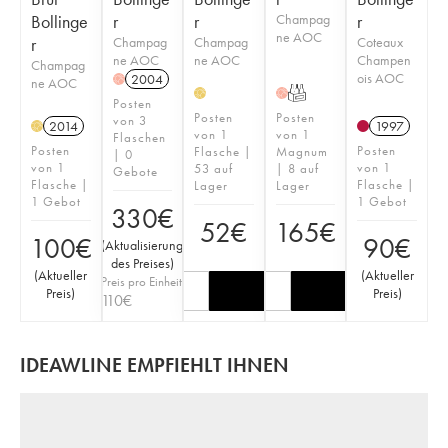
Bollinge
r
r
Champag
r
ne AOC
r
Champag
Champag
Coteaux
ne AOC
ne AOC
Champen
Champag
ois AOC
2004
H
ne AOC
T
H
H
Posten
Posten
Posten
von 3
2014
1997
H
von 1
von 1
Flaschen
Posten
Posten
Flasche |
Magnum
| 0
von 1
von 1
53 auf
| 8 auf
Gebote
Flasche |
Flasche |
Lager
Lager
1 Gebot
1 Gebot
330
€
52
€
165
€
100
€
90
€
(
Aktualisierung
des Preises
)
(
Aktueller
(
Aktueller
Preis pro Einheit
Preis
)
Preis
)
110
€
IDEAWLINE EMPFIEHLT IHNEN