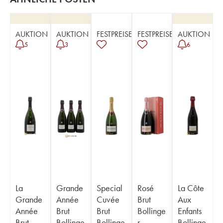
AUKTION
AUKTION
FESTPREISE
FESTPREISE
AUKTION
5
3
6
La
Grande
Special
Rosé
La Côte
Grande
Année
Cuvée
Brut
Aux
Année
Brut
Brut
Bollinge
Enfants
Brut
Bollinge
Bollinge
r
Bollinge