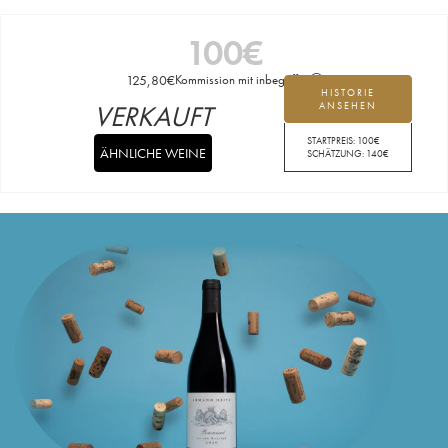
100
€
125,80
€
Kommission mit inbegriffen
HISTORIE
VERKAUFT
ANSEHEN
STARTPREIS:
100
€
ÄHNLICHE WEINE
SCHÄTZUNG:
140
€