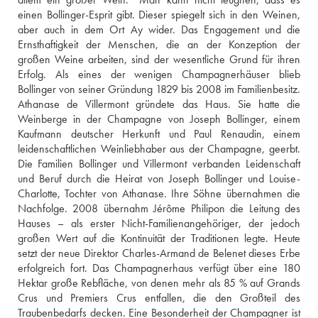
einen Bollinger-Esprit gibt. Dieser spiegelt sich in den Weinen, 
aber auch in dem Ort Ay wider. Das Engagement und die 
Ernsthaftigkeit der Menschen, die an der Konzeption der 
großen Weine arbeiten, sind der wesentliche Grund für ihren 
Erfolg. Als eines der wenigen Champagnerhäuser blieb 
Bollinger von seiner Gründung 1829 bis 2008 im Familienbesitz. 
Athanase de Villermont gründete das Haus. Sie hatte die 
Weinberge in der Champagne von Joseph Bollinger, einem 
Kaufmann deutscher Herkunft und Paul Renaudin, einem 
leidenschaftlichen Weinliebhaber aus der Champagne, geerbt. 
Die Familien Bollinger und Villermont verbanden Leidenschaft 
und Beruf durch die Heirat von Joseph Bollinger und Louise-
Charlotte, Tochter von Athanase. Ihre Söhne übernahmen die 
Nachfolge. 2008 übernahm Jérôme Philipon die Leitung des 
Hauses – als erster Nicht-Familienangehöriger, der jedoch 
großen Wert auf die Kontinuität der Traditionen legte. Heute 
setzt der neue Direktor Charles-Armand de Belenet dieses Erbe 
erfolgreich fort. Das Champagnerhaus verfügt über eine 180 
Hektar große Rebfläche, von denen mehr als 85 % auf Grands 
Crus und Premiers Crus entfallen, die den Großteil des 
Traubenbedarfs decken. Eine Besonderheit der Champagner ist 