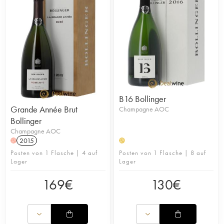
B16 Bollinger
Grande Année Brut
Champagne AOC
Bollinger
Champagne AOC
2015
H
H
Posten von 1 Flasche | 4 auf
Posten von 1 Flasche | 8 auf
Lager
Lager
169
€
130
€