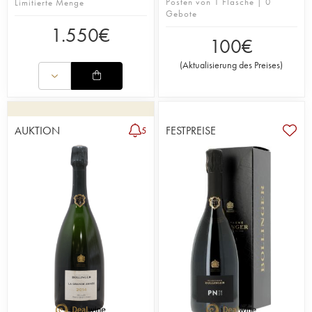
Posten von 1 Flasche | 0
Limitierte Menge
Gebote
1.550
€
100
€
(
Aktualisierung des Preises
)
AUKTION
FESTPREISE
5