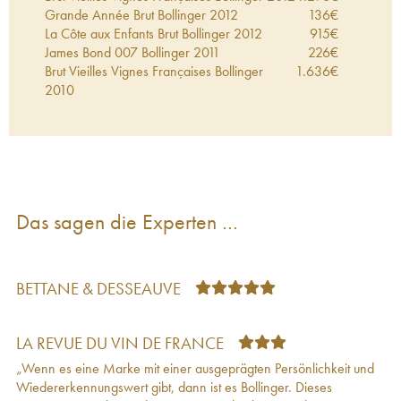
Grande Année Brut Bollinger
2012
136
€
La Côte aux Enfants Brut Bollinger
2012
915
€
James Bond 007 Bollinger
2011
226
€
Brut Vieilles Vignes Françaises Bollinger
1.636
€
2010
La Grande Année Brut Bollinger
2009
164
€
La Côte Aux Enfants Bollinger
2009
129
€
James Bond 007 Bollinger
2009
165
€
R.D. Extra-Brut Bollinger
2008
276
€
La Grande Année Brut Bollinger
2008
176
€
Brut Vieilles Vignes Françaises Bollinger
1.655
€
Das sagen die Experten …
2008
R.D. Extra-Brut Bollinger
2007
222
€
La Grande Année Brut Bollinger
2007
138
€
Brut Vieilles Vignes Françaises Bollinger
2007
975
€
BETTANE & DESSEAUVE
Grande Année Brut Bollinger
2007
150
€
Rosé Brut Bollinger
2007
163
€
James Bond 007 Bollinger
2007
288
€
LA REVUE DU VIN DE FRANCE
Brut Vieilles Vignes Françaises Bollinger
1.066
€
„Wenn es eine Marke mit einer ausgeprägten Persönlichkeit und
2006
Wiedererkennungswert gibt, dann ist es Bollinger. Dieses
Grande Année Brut Bollinger
2006
116
€