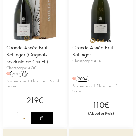
Grande Année Brut
Grande Année Brut
Bollinger (Original-
Bollinger
holzkiste ab Oui Fl.)
Champagne AOC
Champagne AOC
2018
T
H
2004
H
Posten von 1 Flasche | 6 auf
Posten von 1 Flasche | 1
Lager
Gebot
219
€
110
€
(
Aktueller Preis
)