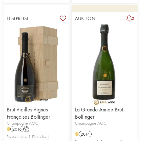
FESTPREISE
AUKTION
2
Brut Vieilles Vignes
La Grande Année Brut
Françaises Bollinger
Bollinger
Champagne AOC
Champagne AOC
2016
T
H
2014
H
Posten von 1 Flasche |