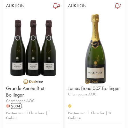
AUKTION
AUKTION
3
1
Grande Année Brut
James Bond 007 Bollinger
Bollinger
Champagne AOC
Champagne AOC
2004
H
H
Posten von 3 Flaschen | 1
Posten von 1 Flasche | 0
Gebot
Gebote