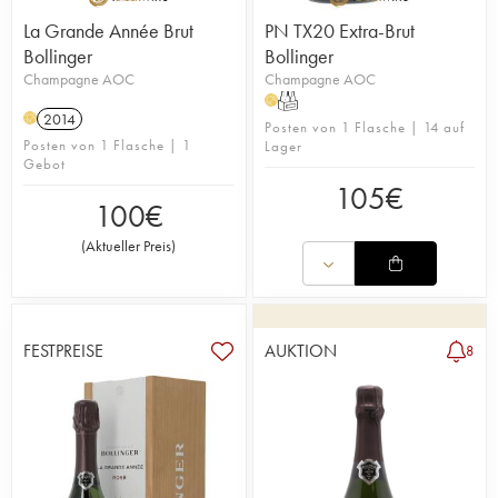
La Grande Année Brut
PN TX20 Extra-Brut
Bollinger
Bollinger
Champagne AOC
Champagne AOC
T
H
2014
H
Posten von 1 Flasche | 14 auf
Posten von 1 Flasche | 1
Lager
Gebot
105
€
100
€
(
Aktueller Preis
)
FESTPREISE
AUKTION
8