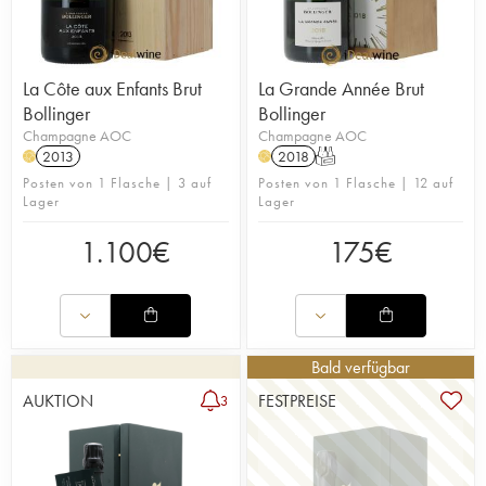
La Côte aux Enfants Brut
La Grande Année Brut
Bollinger
Bollinger
Champagne AOC
Champagne AOC
2013
2018
T
H
H
Posten von 1 Flasche | 3 auf
Posten von 1 Flasche | 12 auf
Lager
Lager
1.100
€
175
€
Bald verfügbar
AUKTION
FESTPREISE
3