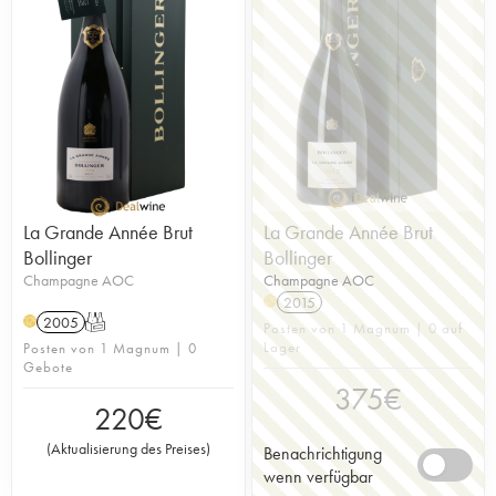
La Grande Année Brut
La Grande Année Brut
Bollinger
Bollinger
Champagne AOC
Champagne AOC
2015
H
2005
T
H
Posten von 1 Magnum | 0 auf
Lager
Posten von 1 Magnum | 0
Gebote
375
€
220
€
(
Aktualisierung des Preises
)
Benachrichtigung
wenn verfügbar