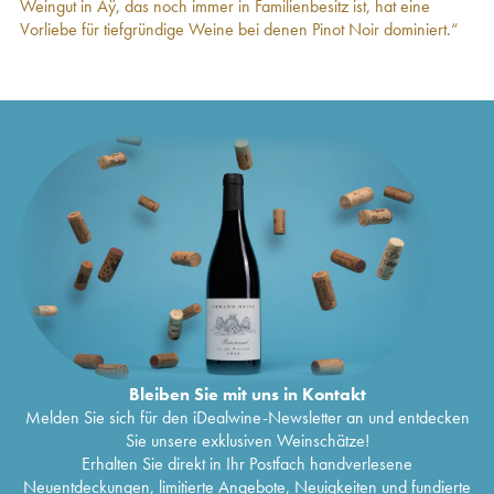
Weingut in Aÿ, das noch immer in Familienbesitz ist, hat eine
Rosé Brut Bollinger
2006
89
€
Vorliebe für tiefgründige Weine bei denen Pinot Noir dominiert.“
La Grande Année Brut Bollinger
2005
138
€
Brut Vieilles Vignes Françaises Bollinger
1.082
€
2005
Grande Année Brut Bollinger
2005
134
€
R.D. Extra-Brut Bollinger
2004
225
€
La Grande Année Brut Bollinger
2004
138
€
Brut Vieilles Vignes Françaises Bollinger
2004
977
€
Grande Année Brut Bollinger
2004
176
€
Rosé Brut Bollinger
2004
80
€
R.D. Extra-Brut Bollinger
2002
264
€
La Grande Année Brut Bollinger
2002
214
€
Grande Année Brut Bollinger
2002
216
€
Brut Vieilles Vignes Françaises Bollinger
1.227
€
2002
La Côte Aux Enfants Bollinger
2002
201
€
Rosé Brut Bollinger
2002
228
€
Bleiben Sie mit uns in Kontakt
James Bond 007 Bollinger
2002
259
€
Melden Sie sich für den iDealwine-Newsletter an und entdecken
Brut Vieilles Vignes Françaises Bollinger
1.440
€
Sie unsere exklusiven Weinschätze!
2000
Erhalten Sie direkt in Ihr Postfach handverlesene
La Grande Année Brut Bollinger
2000
181
€
Neuentdeckungen, limitierte Angebote, Neuigkeiten und fundierte