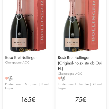
Rosé Brut Bollinger
Rosé Brut Bollinger
Champagne AOC
(Original-holzkiste ab Oui
Fl.)
Champagne AOC
T
T
H
H
Posten von 1 Magnum | 8 auf
Posten von 1 Flasche | 42 auf
Lager
Lager
165
€
75
€