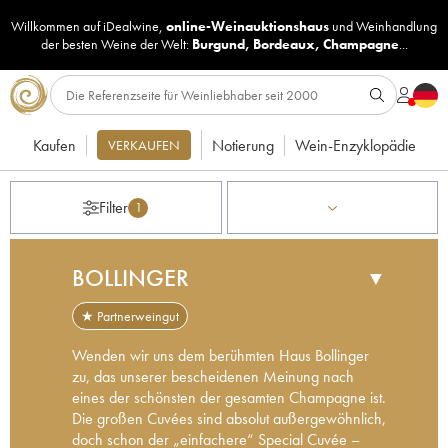
Willkommen auf iDealwine,
online-Weinauktionshaus
und
Weinhandlung
der besten Weine der Welt:
Burgund
,
Bordeaux
,
Champagne
...
Kaufen
Notierung
Wein-Enzyklopädie
VERKAUFEN
Filter
1
BOLLINGER
▼
★ Partnerweingut
Wenden wir uns dem berühmten Haus Bollinger
zu, das unserer bescheidenen Meinung nach
eines der schönsten der gesamten Champagne ist.
Die großen Cuvées sind absolut außergewöhnlich,
doch schon der „einfachere“ Special Cuvée –