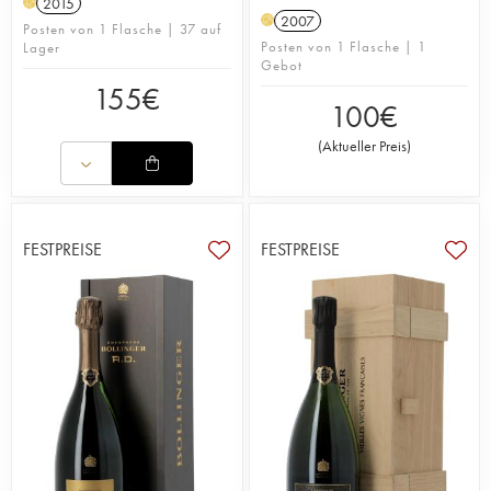
2015
H
2007
H
Posten von 1 Flasche | 37 auf
Posten von 1 Flasche | 1
Lager
Gebot
155
€
100
€
(
Aktueller Preis
)
FESTPREISE
FESTPREISE