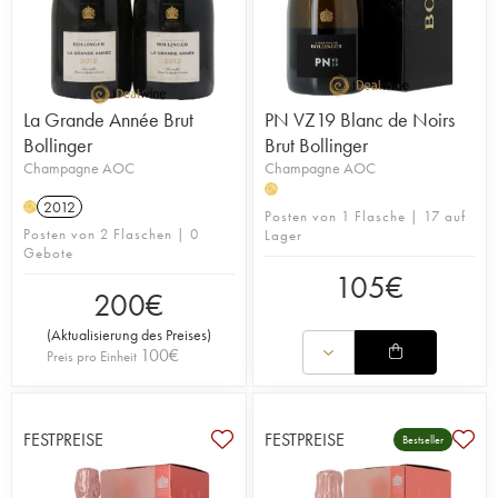
über die Côte des Enfants bis hin zur Innovation
zeichnet sich Bollinger durch höchste Ansprüche
und das konsequente Streben nach Exzellenz in
jeder Flasche aus.
La Grande Année Brut
PN VZ19 Blanc de Noirs
Mehr über das Haus Bollinger lesen
Bollinger
Brut Bollinger
Champagne AOC
Champagne AOC
H
2012
H
Posten von 1 Flasche | 17 auf
Posten von 2 Flaschen | 0
Lager
Gebote
105
€
200
€
(
Aktualisierung des Preises
)
100
€
Preis pro Einheit
FESTPREISE
FESTPREISE
Bestseller