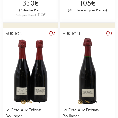
330
€
105
€
(
Aktueller Preis
)
(
Aktualisierung des Preises
)
110
€
Preis pro Einheit
AUKTION
AUKTION
5
6
La Côte Aux Enfants
La Côte Aux Enfants
Bollinger
Bollinger