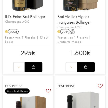
R.D. Extra-Brut Bollinger
Brut Vieilles Vignes
Champagne AOC
Françaises Bollinger
Champagne AOC
2008
2014
T
H
H
Posten von 1 Flasche | 15 auf
Posten von 1 Flasche |
Lager
Limitierte Menge
295
€
1.600
€
FESTPREISE
FESTPREISE
Unsere Empfehlungen