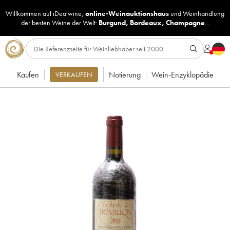
Willkommen auf iDealwine,
online-Weinauktionshaus
und
Weinhandlung
der besten Weine der Welt:
Burgund
,
Bordeaux
,
Champagne
...
Kaufen
Notierung
Wein-Enzyklopädie
VERKAUFEN