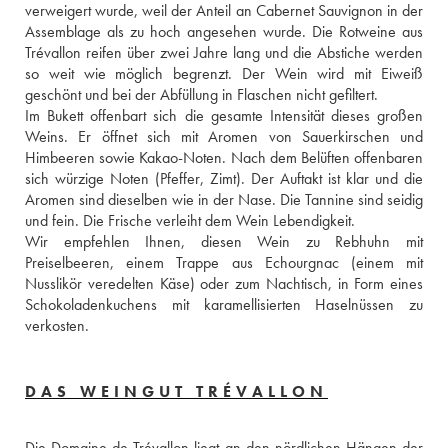
verweigert wurde, weil der Anteil an Cabernet Sauvignon in der 
Assemblage als zu hoch angesehen wurde. Die Rotweine aus 
Trévallon reifen über zwei Jahre lang und die Abstiche werden 
so weit wie möglich begrenzt. Der Wein wird mit Eiweiß 
geschönt und bei der Abfüllung in Flaschen nicht gefiltert. 
Im Bukett offenbart sich die gesamte Intensität dieses großen 
Weins. Er öffnet sich mit Aromen von Sauerkirschen und 
Himbeeren sowie Kakao-Noten. Nach dem Belüften offenbaren 
sich würzige Noten (Pfeffer, Zimt). Der Auftakt ist klar und die 
Aromen sind dieselben wie in der Nase. Die Tannine sind seidig 
und fein. Die Frische verleiht dem Wein Lebendigkeit. 
Wir empfehlen Ihnen, diesen Wein zu Rebhuhn mit 
Preiselbeeren, einem Trappe aus Echourgnac (einem mit 
Nusslikör veredelten Käse) oder zum Nachtisch, in Form eines 
Schokoladenkuchens mit karamellisierten Haselnüssen zu 
verkosten.
DAS WEINGUT TRÉVALLON
Die Domaine de Trévallon liegt an den nördlichen Hängen der 