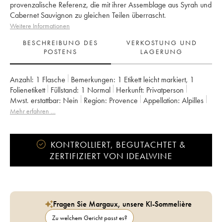
provenzalische Referenz, die mit ihrer Assemblage aus Syrah und
Cabernet Sauvignon zu gleichen Teilen überrascht.
Weitere Informationen
BESCHREIBUNG DES
VERKOSTUNG UND
POSTENS
LAGERUNG
Anzahl:
1 Flasche
Bemerkungen:
1 Etikett leicht markiert
,
1
Folienetikett
Füllstand:
1
Normal
Herkunft:
privatperson
Mwst. erstattbar:
nein
Region:
Provence
Appellation:
Alpilles
Eigentümer:
Eloi Dürrbach
Mehr erfahren …
KONTROLLIERT, BEGUTACHTET &
ZERTIFIZIERT VON IDEALWINE
Fragen Sie Margaux, unsere KI-Sommelière
Zu welchem Gericht passt es?