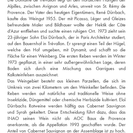
Alpilles, zwischen Avignon und Arles, unweit von St. Rémy de 
Provence. Der Vater des heutigen Eigentümers, René Dürrbach, 
kaufte das Weingut 1955. Der mit Picasso, Léger und Gleizes 
befreundete Maler und Bildhauer wollte der Hektik der Côte 
d‘Azur entfliehen und suchte einen ruhigen Ort. 1973 zieht sein 
23-jähriger Sohn Eloi Dürrbach, der in Paris Architektur studiert, 
auf den Bauernhof in Trévallon. Er sprengt einen Teil der Hügel, 
welche den Hof umgeben, mit Dynamit, und schafft so die 
Fläche für einen Weinberg. Die ersten Reben werden im Winter 
1973 gepflanzt, in einer sehr außergewöhnlichen Lage, deren 
Boden sich durch eine Mischung aus Garrigues und 
Kalksteinfelsen auszeichnet. 
Das Weingebiet besteht aus kleinen Parzellen, die sich im 
Umkreis von zwei Kilometern um den Weinkeller befinden. Die 
Reben werden auf natürliche und traditionelle Weise ohne 
Insektizide, Düngemittel oder chemische Herbizide kultiviert. Eloï 
Dürrbachs Rotweine werden hälftig aus Cabernet Sauvignon 
und Syrah gekeltert. Diese Entscheidung führt dazu, dass das 
INAO seinen Wein nicht als AOC Baux de Provence 
anerkannte, als die Appellation 1993 geschaffen wurde. Der 
Anteil von Cabernet Sauvignon an der Assemblage ist zu hoch. 