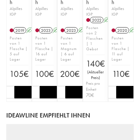
h
h
h
h
h
Alpilles
Alpilles
Alpilles
Alpilles
Alpilles
IGP
IGP
IGP
IGP
IGP
2022
A
Posten
2019
A
2023
A
2023
A
2020
A
von 2
Posten
Posten
Posten
Posten
Flaschen
von 1
von 1
von 1
von 1
| 1
Flasche |
Flasche |
Magnum
Flasche |
Gebot
5 auf
16 auf
| 6 auf
11 auf
Lager
Lager
Lager
Lager
140
€
105
€
100
€
200
€
110
€
(
Aktueller
Preis
)
Preis pro
Einheit
70
€
IDEAWLINE EMPFIEHLT IHNEN