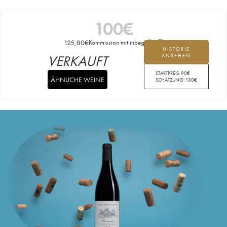
100
€
125,80
€
Kommission mit inbegriffen
HISTORIE
VERKAUFT
ANSEHEN
STARTPREIS:
90
€
ÄHNLICHE WEINE
SCHÄTZUNG:
130
€