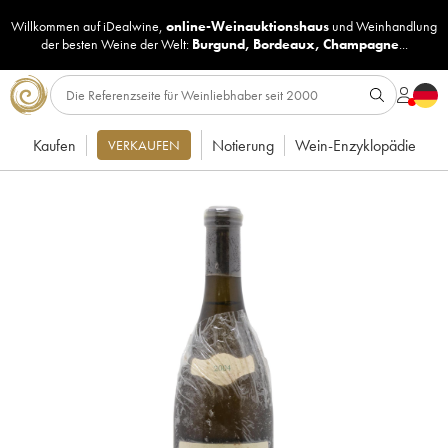
Willkommen auf iDealwine,
online-Weinauktionshaus
und
Weinhandlung
der besten Weine der Welt:
Burgund
,
Bordeaux
,
Champagne
...
Kaufen
Notierung
Wein-Enzyklopädie
VERKAUFEN