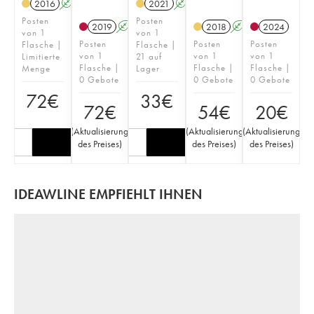
2016
A
2021
A
Posten
Posten
2019
A
2018
A
2024
von 1
von 1
Posten
Posten
Posten
Flasche |
Flasche |
von 1
von 1
von 1
Limitierte
21 auf
Flasche |
Flasche |
Flasche |
Menge
Lager
0 Gebote
0 Gebote
0 Gebote
72
€
33
€
72
€
54
€
20
€
(
Aktualisierung
(
Aktualisierung
(
Aktualisierung
des Preises
)
des Preises
)
des Preises
)
IDEAWLINE EMPFIEHLT IHNEN