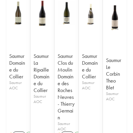
Saumur
Saumur
Saumur
Saumur
Saumur
Domain
La
Clos du
Domain
Le
e du
Ripaille
Moulin
e du
Corbin
Collier
Domain
Domain
Collier
Theo
Saumur
e du
e des
Saumur
Blet
AOC
AOC
Collier
Roches
Saumur
Saumur
Neuves
AOC
AOC
- Thierry
Germai
n
Saumur
AOC