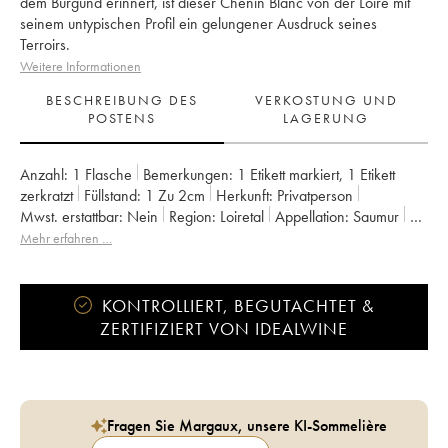
dem Burgund erinnert, ist dieser Chenin Blanc von der Loire mit
seinem untypischen Profil ein gelungener Ausdruck seines
Terroirs.
Weitere Informationen
BESCHREIBUNG DES
VERKOSTUNG UND
POSTENS
LAGERUNG
Anzahl:
1 Flasche
Bemerkungen:
1 Etikett markiert
,
1 Etikett
zerkratzt
Füllstand:
1
Zu 2cm
Herkunft:
privatperson
Mwst. erstattbar:
nein
Region:
Loiretal
Appellation:
Saumur
Eigentümer:
Guiberteau (Domaine)
Mehr erfahren …
KONTROLLIERT, BEGUTACHTET &
ZERTIFIZIERT VON IDEALWINE
Fragen Sie Margaux, unsere KI-Sommelière