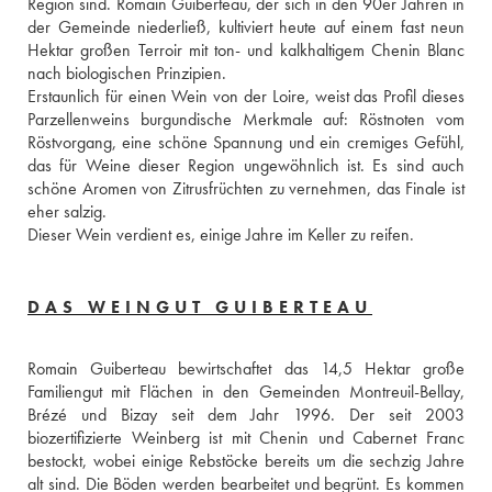
Region sind. Romain Guiberteau, der sich in den 90er Jahren in 
der Gemeinde niederließ, kultiviert heute auf einem fast neun 
Hektar großen Terroir mit ton- und kalkhaltigem Chenin Blanc 
nach biologischen Prinzipien. 
Erstaunlich für einen Wein von der Loire, weist das Profil dieses 
Parzellenweins burgundische Merkmale auf: Röstnoten vom 
Röstvorgang, eine schöne Spannung und ein cremiges Gefühl, 
das für Weine dieser Region ungewöhnlich ist. Es sind auch 
schöne Aromen von Zitrusfrüchten zu vernehmen, das Finale ist 
eher salzig. 
Dieser Wein verdient es, einige Jahre im Keller zu reifen. 
DAS WEINGUT GUIBERTEAU
Romain Guiberteau bewirtschaftet das 14,5 Hektar große 
Familiengut mit Flächen in den Gemeinden Montreuil-Bellay, 
Brézé und Bizay seit dem Jahr 1996. Der seit 2003 
biozertifizierte Weinberg ist mit Chenin und Cabernet Franc 
bestockt, wobei einige Rebstöcke bereits um die sechzig Jahre 
alt sind. Die Böden werden bearbeitet und begrünt. Es kommen 