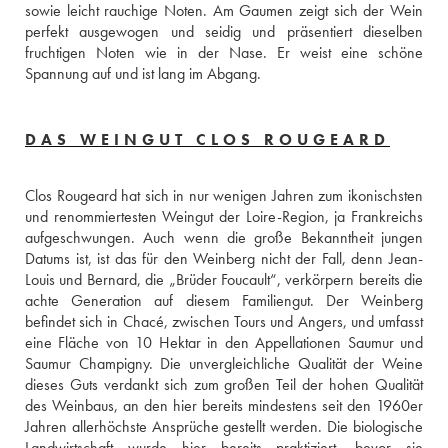
sowie leicht rauchige Noten. Am Gaumen zeigt sich der Wein 
perfekt ausgewogen und seidig und präsentiert dieselben 
fruchtigen Noten wie in der Nase. Er weist eine schöne 
Spannung auf und ist lang im Abgang.
DAS WEINGUT CLOS ROUGEARD
Clos Rougeard hat sich in nur wenigen Jahren zum ikonischsten 
und renommiertesten Weingut der Loire-Region, ja Frankreichs 
aufgeschwungen. Auch wenn die große Bekanntheit jungen 
Datums ist, ist das für den Weinberg nicht der Fall, denn Jean-
Louis und Bernard, die „Brüder Foucault“, verkörpern bereits die 
achte Generation auf diesem Familiengut. Der Weinberg 
befindet sich in Chacé, zwischen Tours und Angers, und umfasst 
eine Fläche von 10 Hektar in den Appellationen Saumur und 
Saumur Champigny. Die unvergleichliche Qualität der Weine 
dieses Guts verdankt sich zum großen Teil der hohen Qualität 
des Weinbaus, an den hier bereits mindestens seit den 1960er 
Jahren allerhöchste Ansprüche gestellt werden. Die biologische 
Landwirtschaft wurde hier bereits praktiziert, bevor sie 