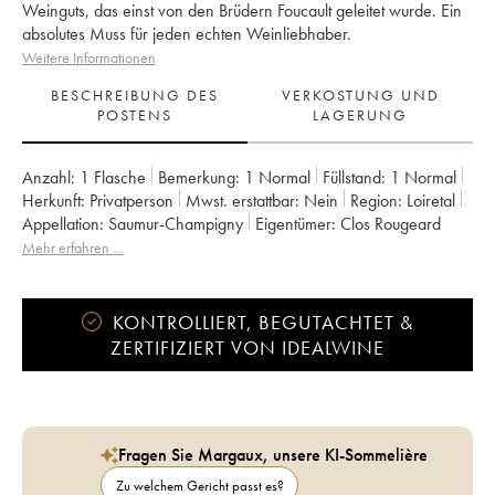
Weinguts, das einst von den Brüdern Foucault geleitet wurde. Ein
absolutes Muss für jeden echten Weinliebhaber.
Weitere Informationen
BESCHREIBUNG DES
VERKOSTUNG UND
POSTENS
LAGERUNG
Anzahl:
1 Flasche
Bemerkung:
1 Normal
Füllstand:
1
Normal
Herkunft:
privatperson
Mwst. erstattbar:
nein
Region:
Loiretal
Appellation:
Saumur-Champigny
Eigentümer:
Clos Rougeard
Mehr erfahren …
KONTROLLIERT, BEGUTACHTET &
ZERTIFIZIERT VON IDEALWINE
Fragen Sie Margaux, unsere KI-Sommelière
Zu welchem Gericht passt es?