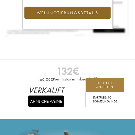
WEINNOTIERUNGSDETAILS
132
€
166,06
€
Kommission mit inbegriffen
HISTORIE
VERKAUFT
ANSEHEN
STARTPREIS:
1
€
ÄHNLICHE WEINE
SCHÄTZUNG:
145
€