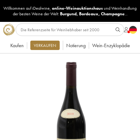
Willkommen auf iDealwine,
online-Weinauktionshaus
und
Weinhandlung
der besten Weine der Welt:
Burgund
,
Bordeaux
,
Champagne
...
Kaufen
Notierung
Wein-Enzyklopädie
VERKAUFEN