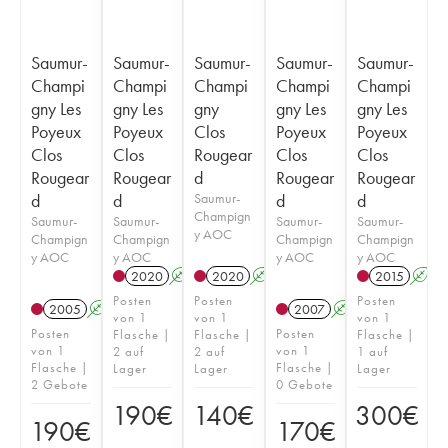
Saumur-
Saumur-
Saumur-
Saumur-
Saumur-
Champi
Champi
Champi
Champi
Champi
gny Les
gny Les
gny
gny Les
gny Les
Poyeux
Poyeux
Clos
Poyeux
Poyeux
Clos
Clos
Rougear
Clos
Clos
Rougear
Rougear
d
Rougear
Rougear
d
d
Saumur-
d
d
Champign
Saumur-
Saumur-
Saumur-
Saumur-
y AOC
Champign
Champign
Champign
Champign
y AOC
y AOC
y AOC
y AOC
2020
A
2020
A
2015
A
Posten
Posten
Posten
2005
A
2007
A
von 1
von 1
von 1
Posten
Posten
Flasche |
Flasche |
Flasche |
von 1
von 1
2 auf
2 auf
1 auf
Flasche |
Flasche |
Lager
Lager
Lager
2 Gebote
0 Gebote
190
€
140
€
300
€
190
€
170
€