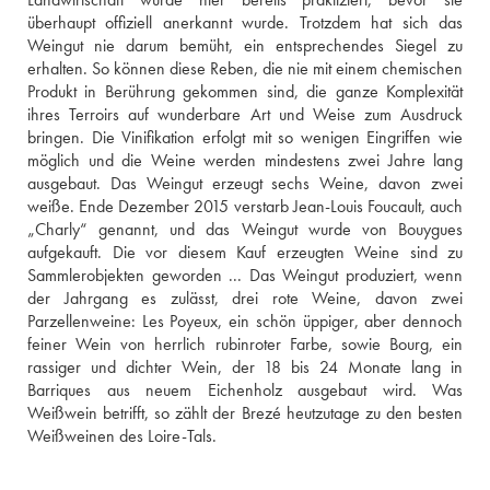
überhaupt offiziell anerkannt wurde. Trotzdem hat sich das 
Weingut nie darum bemüht, ein entsprechendes Siegel zu 
erhalten. So können diese Reben, die nie mit einem chemischen 
Produkt in Berührung gekommen sind, die ganze Komplexität 
ihres Terroirs auf wunderbare Art und Weise zum Ausdruck 
bringen. Die Vinifikation erfolgt mit so wenigen Eingriffen wie 
möglich und die Weine werden mindestens zwei Jahre lang 
ausgebaut. Das Weingut erzeugt sechs Weine, davon zwei 
weiße. Ende Dezember 2015 verstarb Jean-Louis Foucault, auch 
„Charly“ genannt, und das Weingut wurde von Bouygues 
aufgekauft. Die vor diesem Kauf erzeugten Weine sind zu 
Sammlerobjekten geworden ... Das Weingut produziert, wenn 
der Jahrgang es zulässt, drei rote Weine, davon zwei 
Parzellenweine: Les Poyeux, ein schön üppiger, aber dennoch 
feiner Wein von herrlich rubinroter Farbe, sowie Bourg, ein 
rassiger und dichter Wein, der 18 bis 24 Monate lang in 
Barriques aus neuem Eichenholz ausgebaut wird. Was 
Weißwein betrifft, so zählt der Brezé heutzutage zu den besten 
Weißweinen des Loire-Tals.