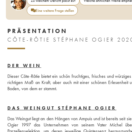
Zu welchem Gericht passt es?
Welche ähnlichen Weine empfieh
Eine weitere Frage stellen
PRÄSENTATION
CÔTE-RÔTIE STÉPHANE OGIER 202
DER WEIN
Dieser Côte-Rôtie bietet ein schön fruchtiges, frisches und würzi
richtigen Maß an Kraft, aber auch mit einer schönen Erlesenheit u
Boden, von dem er stammt.
DAS WEINGUT STÉPHANE OGIER
Das Weingut liegt an den Hängen von Ampuis und ist bereits seit si
Ogier 1997 das Unternehmen von seinem Vater Michel über
Parzellenselektion, um deren jeweilige Quintessenz herauszuarb