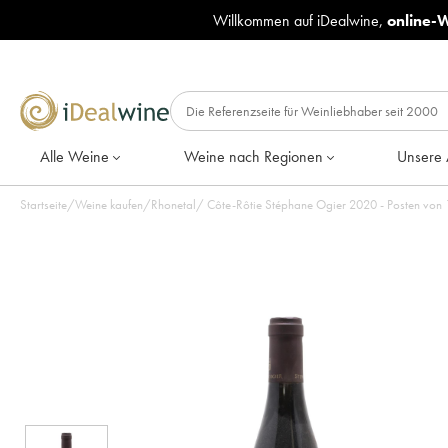
Willkommen auf iDealwine,
online-
Alle Weine
Weine nach Regionen
Unsere 
Startseite
/
Weine kaufen
/
Rhonetal
/
Côte-Rôtie Stéphane Ogier 2020 - Posten von 