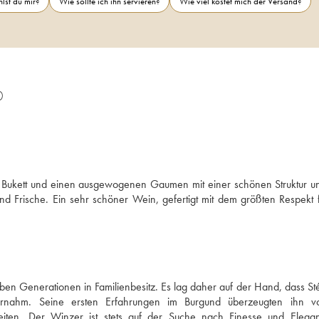
lst du mir?
Wie sollte ich ihn servieren?
Wie viel kostet mich der Versand?
0
ges Bukett und einen ausgewogenen Gaumen mit einer schönen Struktur u
nd Frische. Ein sehr schöner Wein, gefertigt mit dem größten Respekt f
eben Generationen in Familienbesitz. Es lag daher auf der Hand, dass St
nahm. Seine ersten Erfahrungen im Burgund überzeugten ihn vo
eiten. Der Winzer ist stets auf der Suche nach Finesse und Elegan