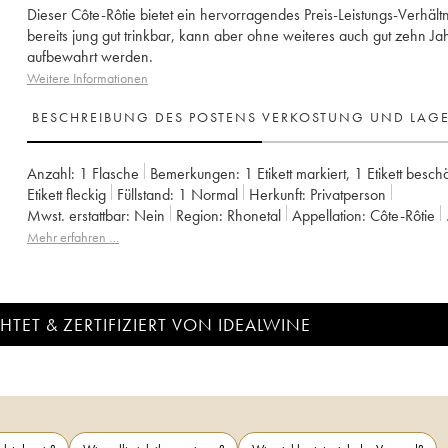
Dieser Côte-Rôtie bietet ein hervorragendes Preis-Leistungs-Verhältnis
bereits jung gut trinkbar, kann aber ohne weiteres auch gut zehn Ja
aufbewahrt werden.
Weitere Informationen
BESCHREIBUNG DES POSTENS
VERKOSTUNG UND LAG
Anzahl:
1 Flasche
Bemerkungen:
1 Etikett markiert
,
1 Etikett besch
Etikett fleckig
Füllstand:
1
Normal
Herkunft:
privatperson
Mwst. erstattbar:
nein
Region:
Rhonetal
Appellation:
Côte-Rôtie
Eigentümer:
Stéphane Ogier
Mehr erfahren …
TET & ZERTIFIZIERT VON IDEALWINE