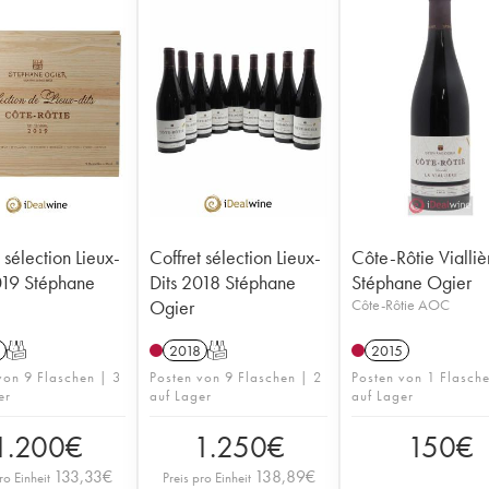
 sélection Lieux-
Coffret sélection Lieux-
Côte-Rôtie Vialliè
019 Stéphane
Dits 2018 Stéphane
Stéphane Ogier
Ogier
Côte-Rôtie AOC
T
2018
T
2015
von 9 Flaschen | 3
Posten von 9 Flaschen | 2
Posten von 1 Flasch
er
auf Lager
auf Lager
1.200
€
1.250
€
150
€
133,33
€
138,89
€
ro Einheit
Preis pro Einheit