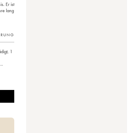
. Er ist
hre lang
ERUNG
ädigt
,
1