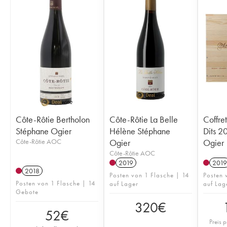
Côte-Rôtie Bertholon
Côte-Rôtie La Belle
Coffret
Stéphane Ogier
Hélène Stéphane
Dits 2
Côte-Rôtie AOC
Ogier
Ogier
Côte-Rôtie AOC
2019
2019
2018
Posten von 1 Flasche | 14
Posten 
Posten von 1 Flasche | 14
auf Lager
auf Lag
Gebote
320
€
52
€
Preis p