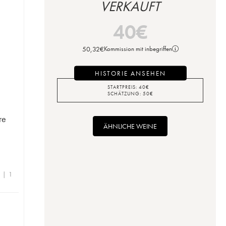
VERKAUFT
40
€
50,32
€
Kommission mit inbegriffen
HISTORIE ANSEHEN
STARTPREIS:
40
€
SCHÄTZUNG:
50
€
re
ÄHNLICHE WEINE
e | 1