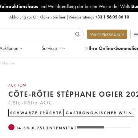
Weinauktionshaus
und
Weinhandlung der besten Weine der Welt:
Bu
Abholung vor Ort
Klicken Sie hier
|
Weinberatung?
+33 1 56 05 86 10
W
WEIN VERKAUFEN
Auktionen
Services +
✨
Ihre Online-Sommeliè
1 Flasche
AUKTION
CÔTE-RÔTIE STÉPHANE OGIER 20
Côte-Rôtie AOC
SCHWARZE FRÜCHTE
GASTRONOMISCHER WEIN
14.5
%
0.75
L
INTENSITÄT