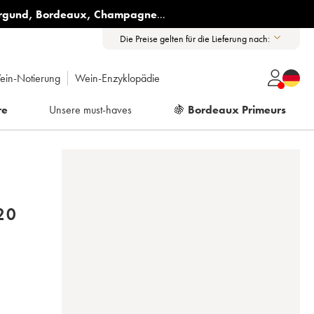
rgund
,
Bordeaux
,
Champagne
...
Die Preise gelten für die Lieferung nach:
ein-Notierung
Wein-Enzyklopädie
re
Unsere must-haves
🍇
Bordeaux Primeurs
20