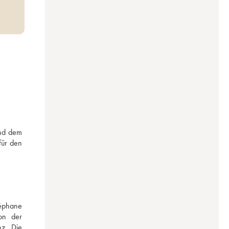
nd dem 
ür den 
éphane 
n der 
z. Die 