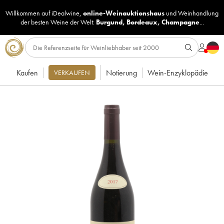
Willkommen auf iDealwine,
online-Weinauktionshaus
und
Weinhandlung
der besten Weine der Welt:
Burgund
,
Bordeaux
,
Champagne
...
Kaufen
Notierung
Wein-Enzyklopädie
VERKAUFEN