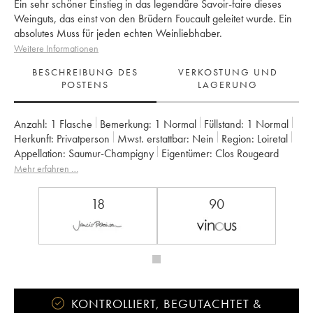
Ein sehr schöner Einstieg in das legendäre Savoir-faire dieses
Weinguts, das einst von den Brüdern Foucault geleitet wurde. Ein
absolutes Muss für jeden echten Weinliebhaber.
Weitere Informationen
BESCHREIBUNG DES
VERKOSTUNG UND
POSTENS
LAGERUNG
Anzahl:
1 Flasche
Bemerkung:
1 Normal
Füllstand:
1
Normal
Herkunft:
privatperson
Mwst. erstattbar:
nein
Region:
Loiretal
Appellation:
Saumur-Champigny
Eigentümer:
Clos Rougeard
Mehr erfahren …
18
90
KONTROLLIERT, BEGUTACHTET &