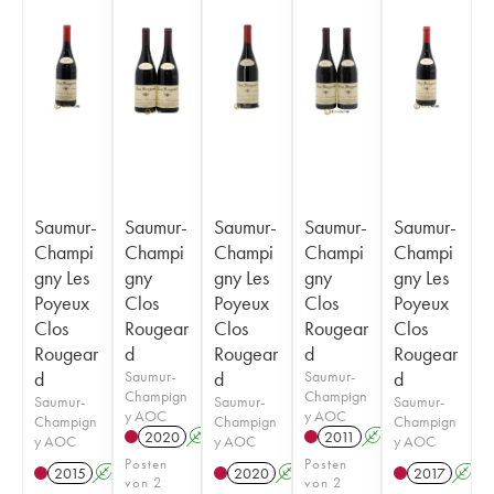
Saumur-
Saumur-
Saumur-
Saumur-
Saumur-
Champi
Champi
Champi
Champi
Champi
gny Les
gny
gny Les
gny
gny Les
Poyeux
Clos
Poyeux
Clos
Poyeux
Clos
Rougear
Clos
Rougear
Clos
Rougear
d
Rougear
d
Rougear
d
Saumur-
d
Saumur-
d
Champign
Champign
Saumur-
Saumur-
Saumur-
y AOC
y AOC
Champign
Champign
Champign
2020
A
2011
A
y AOC
y AOC
y AOC
Posten
Posten
2015
A
2020
A
2017
A
von 2
von 2