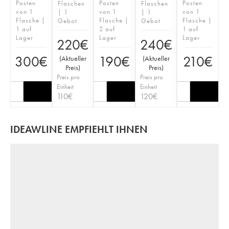
Posten
Posten
Posten
Flaschen
Flaschen
von 1
von 1
von 1
| 1
| 1
Flasche |
Flasche |
Flasche |
Gebot
Gebot
1 auf
2 auf
1 auf
Lager
Lager
Lager
220
€
240
€
300
€
190
€
210
€
(
Aktueller
(
Aktueller
Preis
)
Preis
)
Preis pro
Preis pro
Einheit
Einheit
110
€
120
€
IDEAWLINE EMPFIEHLT IHNEN