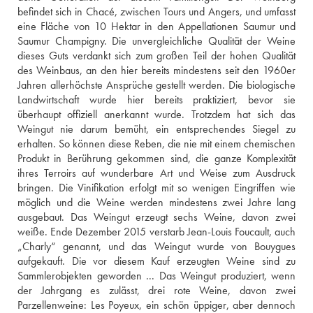
befindet sich in Chacé, zwischen Tours und Angers, und umfasst 
eine Fläche von 10 Hektar in den Appellationen Saumur und 
Saumur Champigny. Die unvergleichliche Qualität der Weine 
dieses Guts verdankt sich zum großen Teil der hohen Qualität 
des Weinbaus, an den hier bereits mindestens seit den 1960er 
Jahren allerhöchste Ansprüche gestellt werden. Die biologische 
Landwirtschaft wurde hier bereits praktiziert, bevor sie 
überhaupt offiziell anerkannt wurde. Trotzdem hat sich das 
Weingut nie darum bemüht, ein entsprechendes Siegel zu 
erhalten. So können diese Reben, die nie mit einem chemischen 
Produkt in Berührung gekommen sind, die ganze Komplexität 
ihres Terroirs auf wunderbare Art und Weise zum Ausdruck 
bringen. Die Vinifikation erfolgt mit so wenigen Eingriffen wie 
möglich und die Weine werden mindestens zwei Jahre lang 
ausgebaut. Das Weingut erzeugt sechs Weine, davon zwei 
weiße. Ende Dezember 2015 verstarb Jean-Louis Foucault, auch 
„Charly“ genannt, und das Weingut wurde von Bouygues 
aufgekauft. Die vor diesem Kauf erzeugten Weine sind zu 
Sammlerobjekten geworden ... Das Weingut produziert, wenn 
der Jahrgang es zulässt, drei rote Weine, davon zwei 
Parzellenweine: Les Poyeux, ein schön üppiger, aber dennoch 