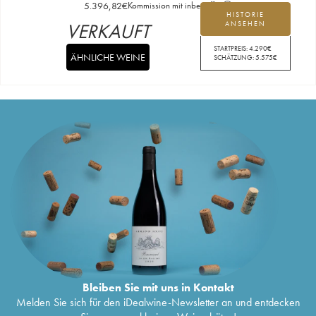
5.396,82
€
Kommission mit inbegriffen
HISTORIE
VERKAUFT
ANSEHEN
STARTPREIS:
4.290
€
ÄHNLICHE WEINE
SCHÄTZUNG:
5.575
€
Bleiben Sie mit uns in Kontakt
Melden Sie sich für den iDealwine-Newsletter an und entdecken