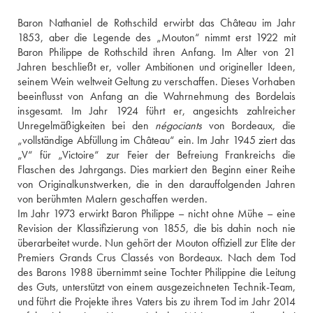
Baron Nathaniel de Rothschild erwirbt das Château im Jahr 
1853, aber die Legende des „Mouton“ nimmt erst 1922 mit 
Baron Philippe de Rothschild ihren Anfang. Im Alter von 21 
Jahren beschließt er, voller Ambitionen und origineller Ideen, 
seinem Wein weltweit Geltung zu verschaffen. Dieses Vorhaben 
beeinflusst von Anfang an die Wahrnehmung des Bordelais 
insgesamt. Im Jahr 1924 führt er, angesichts zahlreicher 
Unregelmäßigkeiten bei den 
négociants
 von Bordeaux, die 
„vollständige Abfüllung im Château“ ein. Im Jahr 1945 ziert das 
„V“ für „Victoire“ zur Feier der Befreiung Frankreichs die 
Flaschen des Jahrgangs. Dies markiert den Beginn einer Reihe 
von Originalkunstwerken, die in den darauffolgenden Jahren 
von berühmten Malern geschaffen werden.
Im Jahr 1973 erwirkt Baron Philippe – nicht ohne Mühe – eine 
Revision der Klassifizierung von 1855, die bis dahin noch nie 
überarbeitet wurde. Nun gehört der Mouton offiziell zur Elite der 
Premiers Grands Crus Classés von Bordeaux. Nach dem Tod 
des Barons 1988 übernimmt seine Tochter Philippine die Leitung 
des Guts, unterstützt von einem ausgezeichneten Technik-Team, 
und führt die Projekte ihres Vaters bis zu ihrem Tod im Jahr 2014 