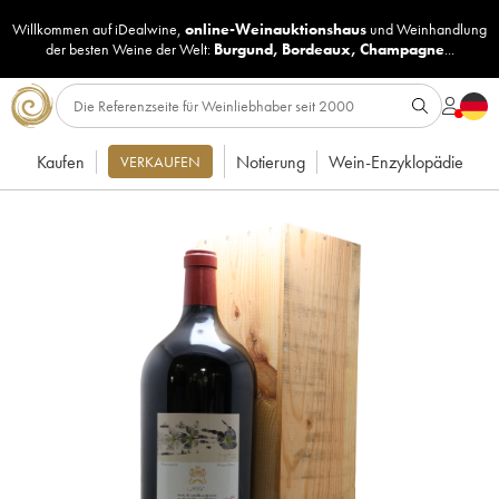
Willkommen auf iDealwine,
online-Weinauktionshaus
und
Weinhandlung
der besten Weine der Welt:
Burgund
,
Bordeaux
,
Champagne
...
Kaufen
Notierung
Wein-Enzyklopädie
VERKAUFEN