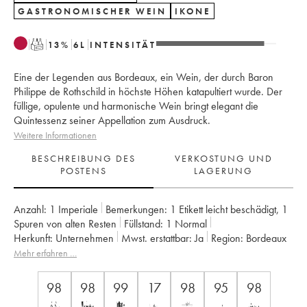
GASTRONOMISCHER WEIN
IKONE
T
13
%
6
L
INTENSITÄT
Eine der Legenden aus Bordeaux, ein Wein, der durch Baron
Philippe de Rothschild in höchste Höhen katapultiert wurde. Der
füllige, opulente und harmonische Wein bringt elegant die
Quintessenz seiner Appellation zum Ausdruck.
Weitere Informationen
BESCHREIBUNG DES
VERKOSTUNG UND
POSTENS
LAGERUNG
Anzahl:
1 Imperiale
Bemerkungen:
1 Etikett leicht beschädigt
,
1
Spuren von alten Resten
Füllstand:
1
Normal
Herkunft:
unternehmen
Mwst. erstattbar:
ja
Region:
Bordeaux
Appellation:
Pauillac
Klassifizierung:
1er Grand Cru Classé
Mehr erfahren …
Eigentümer:
Famille Rothschild
Anmerkung:
glas zerkratzt
98
98
99
17
98
95
98