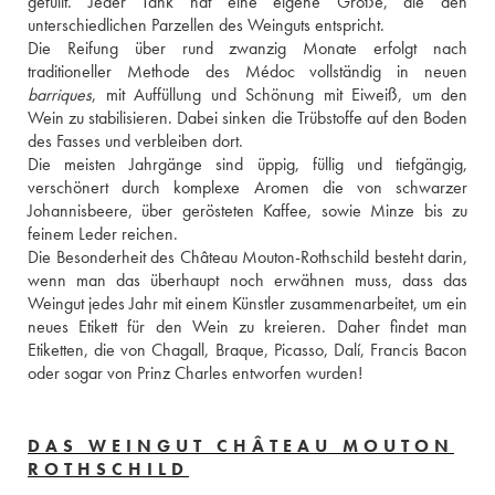
gefüllt. Jeder Tank hat eine eigene Größe, die den 
unterschiedlichen Parzellen des Weinguts entspricht. 
Die Reifung über rund zwanzig Monate erfolgt nach 
barriques
, mit Auffüllung und Schönung mit Eiweiß, um den 
Wein zu stabilisieren. Dabei sinken die Trübstoffe auf den Boden 
des Fasses und verbleiben dort. 
Die meisten Jahrgänge sind üppig, füllig und tiefgängig, 
verschönert durch komplexe Aromen die von schwarzer 
Johannisbeere, über gerösteten Kaffee, sowie Minze bis zu 
feinem Leder reichen. 
Die Besonderheit des Château Mouton-Rothschild besteht darin, 
wenn man das überhaupt noch erwähnen muss, dass das 
Weingut jedes Jahr mit einem Künstler zusammenarbeitet, um ein 
neues Etikett für den Wein zu kreieren. Daher findet man 
Etiketten, die von Chagall, Braque, Picasso, Dalí, Francis Bacon 
oder sogar von Prinz Charles entworfen wurden!
DAS WEINGUT CHÂTEAU MOUTON
ROTHSCHILD