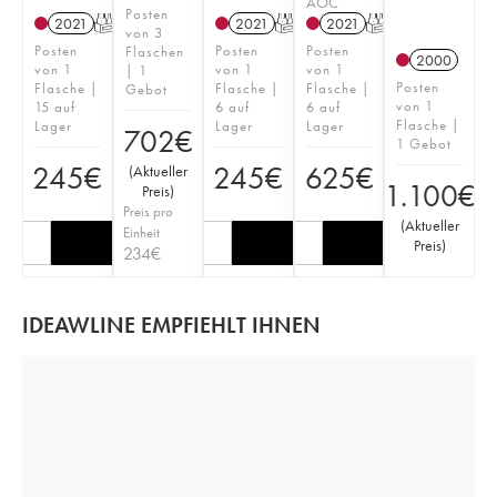
AOC
Posten
2021
T
2021
T
2021
T
von 3
Posten
Posten
Posten
Flaschen
2000
von 1
von 1
von 1
| 1
Posten
Flasche |
Flasche |
Flasche |
Gebot
von 1
15 auf
6 auf
6 auf
Flasche |
Lager
Lager
Lager
702
€
1 Gebot
245
€
245
€
625
€
(
Aktueller
1.100
€
Preis
)
Preis pro
(
Aktueller
Einheit
Preis
)
234
€
IDEAWLINE EMPFIEHLT IHNEN