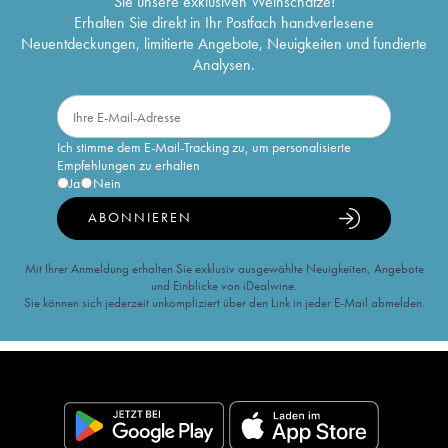
Sie unsere exklusiven Weinschätze!
Erhalten Sie direkt in Ihr Postfach handverlesene
Neuentdeckungen, limitierte Angebote, Neuigkeiten und fundierte
Analysen.
Ich stimme dem E-Mail-Tracking zu, um personalisierte
Empfehlungen zu erhalten
Ja
Nein
ABONNIEREN
Mit Ihrer Anmeldung erhalten Sie exklusiv ausgewählte Neuigkeiten, Angebote
und Einblicke von iDealwine.
Sie können sich jederzeit unkompliziert über den Link in jeder E-Mail abmelden.