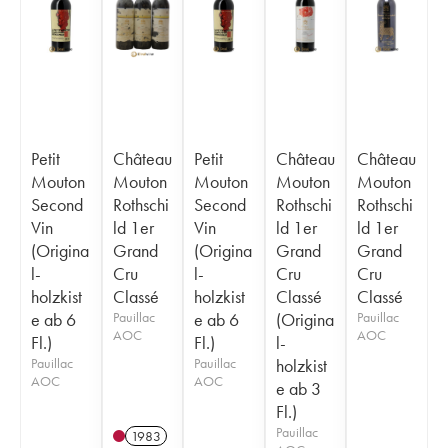
Petit
Château
Petit
Château
Château
Mouton
Mouton
Mouton
Mouton
Mouton
Second
Rothschi
Second
Rothschi
Rothschi
Vin
ld 1er
Vin
ld 1er
ld 1er
(Origina
Grand
(Origina
Grand
Grand
l-
Cru
l-
Cru
Cru
holzkist
Classé
holzkist
Classé
Classé
e ab 6
Pauillac
e ab 6
(Origina
Pauillac
AOC
AOC
Fl.)
Fl.)
l-
Pauillac
Pauillac
holzkist
AOC
AOC
e ab 3
Fl.)
Pauillac
1983