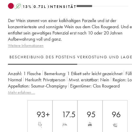
A
13
%
0.75
L
INTENSITÄT
Der Wein stammt von einer kalkhaltigen Parzelle und ist der
konzentrierteste und sonnigste Wein aus dem Clos Rougeard. Und e
entfaltet sein gewaltiges Potenzial erst nach 10 oder 20 Jahren
Aufbewahrung voll und ganz.
Weitere Informationen
BESCHREIBUNG DES POSTENS
VERKOSTUNG UND LAG
Anzahl:
1 Flasche
Bemerkung:
1 Etikett sehr leicht gezeichnet
Fül
Normal
Herkunft:
privatperson
Mwst. erstattbar:
nein
Region:
L
Appellation:
Saumur-Champigny
Eigentümer:
Clos Rougeard
Mehr erfahren …
93+
17.5
95
96