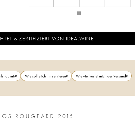
TET & ZERTIFIZIERT VON IDEALWINE
lst du mir?
Wie sollte ich ihn servieren?
Wie viel kostet mich der Versand?
LOS ROUGEARD 2015