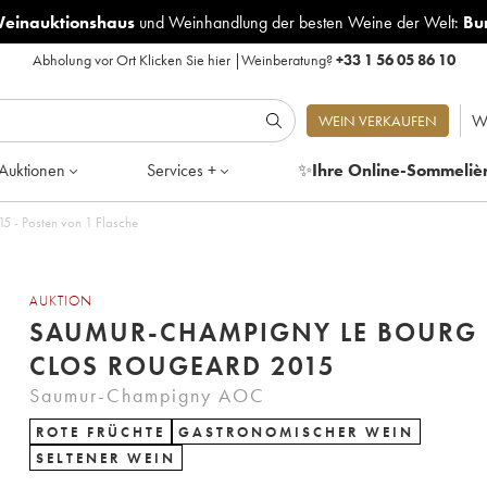
Weinauktionshaus
und
Weinhandlung der besten Weine der Welt:
Bu
Abholung vor Ort
Klicken Sie hier
|
Weinberatung?
+33 1 56 05 86 10
W
WEIN VERKAUFEN
Auktionen
Services +
✨
Ihre Online-Sommeliè
 - Posten von 1 Flasche
AUKTION
SAUMUR-CHAMPIGNY LE BOURG
CLOS ROUGEARD 2015
Saumur-Champigny AOC
ROTE FRÜCHTE
GASTRONOMISCHER WEIN
SELTENER WEIN