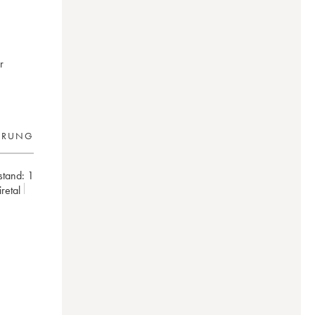
r
ERUNG
lstand:
1
oiretal