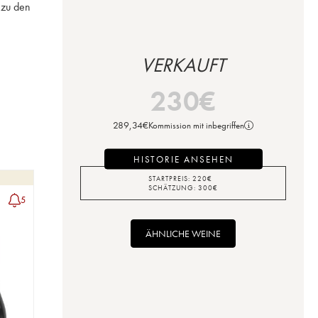
zu den 
VERKAUFT
230
€
289,34
€
Kommission mit inbegriffen
HISTORIE ANSEHEN
STARTPREIS:
220
€
SCHÄTZUNG:
300
€
5
ÄHNLICHE WEINE