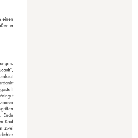
 einen 
ßen in 
ungen. 
ault“, 
mfasst 
rdankt 
stellt 
eingut 
kommen 
riffen 
 Ende 
m Kauf 
n zwei 
ichter 