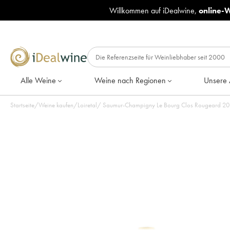
Willkommen auf iDealwine,
online-
Alle Weine
Weine nach Regionen
Unsere 
Startseite
/
Weine kaufen
/
Loiretal
/
Saumur-Champigny Le Bourg Clos Rougeard 2015