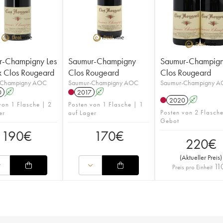
r-Champigny Les
Saumur-Champigny
Saumur-Champig
 Clos Rougeard
Clos Rougeard
Clos Rougeard
-Champigny AOC
Saumur-Champigny AOC
Saumur-Champigny 
0
A
2017
A
2020
A
von 1 Flasche | 2
Posten von 1 Flasche | 1
Posten von 2 Flasch
er
auf Lager
Gebot
190
€
170
€
220
€
(
Aktueller Preis
)
11
Preis pro Einheit