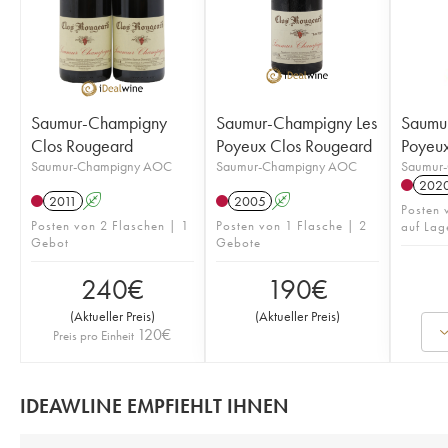
Saumur-Champigny
Saumur-Champigny Les
Saumu
Clos Rougeard
Poyeux Clos Rougeard
Poyeux
Saumur-Champigny AOC
Saumur-Champigny AOC
Saumur
202
2011
A
2005
A
Posten 
Posten von 2 Flaschen | 1
Posten von 1 Flasche | 2
auf Lag
Gebot
Gebote
240
€
190
€
(
Aktueller Preis
)
(
Aktueller Preis
)
120
€
Preis pro Einheit
IDEAWLINE EMPFIEHLT IHNEN