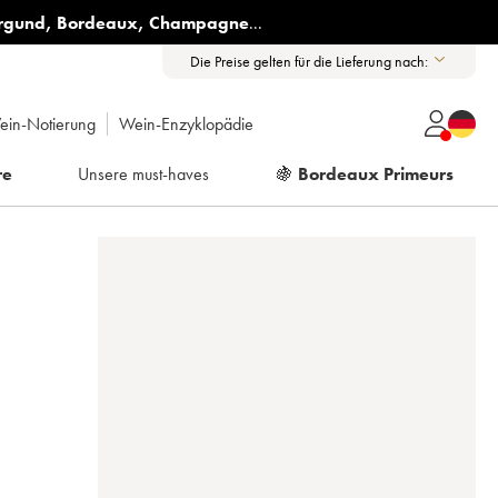
rgund
,
Bordeaux
,
Champagne
...
Die Preise gelten für die Lieferung nach:
ein-Notierung
Wein-Enzyklopädie
re
Unsere must-haves
🍇
Bordeaux Primeurs