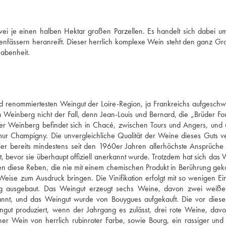
 je einen halben Hektar großen Parzellen. Es handelt sich dabei um
nfässern heranreift. Dieser herrlich komplexe Wein steht den ganz Gro
habenheit.
d renommiertesten Weingut der Loire-Region, ja Frankreichs aufgeschw
 Weinberg nicht der Fall, denn Jean-Louis und Bernard, die „Brüder Fouc
Der Weinberg befindet sich in Chacé, zwischen Tours und Angers, und u
r Champigny. Die unvergleichliche Qualität der Weine dieses Guts ve
r bereits mindestens seit den 1960er Jahren allerhöchste Ansprüche ge
t, bevor sie überhaupt offiziell anerkannt wurde. Trotzdem hat sich das W
en diese Reben, die nie mit einem chemischen Produkt in Berührung ge
eise zum Ausdruck bringen. Die Vinifikation erfolgt mit so wenigen Eing
g ausgebaut. Das Weingut erzeugt sechs Weine, davon zwei weiße.
nnt, und das Weingut wurde von Bouygues aufgekauft. Die vor diese
ut produziert, wenn der Jahrgang es zulässt, drei rote Weine, davo
r Wein von herrlich rubinroter Farbe, sowie Bourg, ein rassiger und d