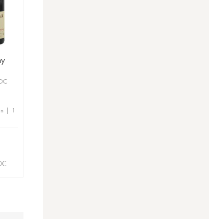
ny
AOC
en | 1
0
€