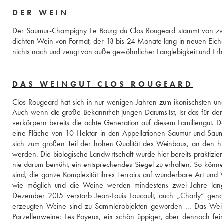
DER WEIN
Der Saumur-Champigny Le Bourg du Clos Rougeard stammt von zwei
dichten Wein von Format, der 18 bis 24 Monate lang in neuen Eiche
nichts nach und zeugt von außergewöhnlicher Langlebigkeit und Er
DAS WEINGUT CLOS ROUGEARD
Clos Rougeard hat sich in nur wenigen Jahren zum ikonischsten un
Auch wenn die große Bekanntheit jungen Datums ist, ist das für den
verkörpern bereits die achte Generation auf diesem Familiengut. 
eine Fläche von 10 Hektar in den Appellationen Saumur und Saumu
sich zum großen Teil der hohen Qualität des Weinbaus, an den hie
werden. Die biologische Landwirtschaft wurde hier bereits praktizier
nie darum bemüht, ein entsprechendes Siegel zu erhalten. So könn
sind, die ganze Komplexität ihres Terroirs auf wunderbare Art und W
wie möglich und die Weine werden mindestens zwei Jahre lan
Dezember 2015 verstarb Jean-Louis Foucault, auch „Charly“ gena
erzeugten Weine sind zu Sammlerobjekten geworden ... Das Weing
Parzellenweine: Les Poyeux, ein schön üppiger, aber dennoch feine