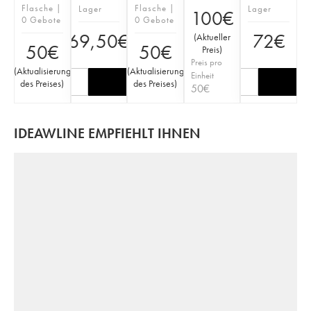
Flasche |
Flasche |
Lager
Lager
100
€
0 Gebote
0 Gebote
69,50
€
72
€
(
Aktueller
50
€
50
€
Preis
)
Preis pro
(
Aktualisierung
(
Aktualisierung
Einheit
des Preises
)
des Preises
)
50
€
IDEAWLINE EMPFIEHLT IHNEN