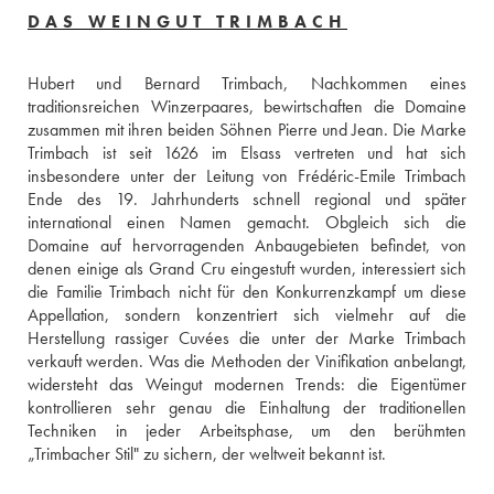
DAS WEINGUT TRIMBACH
Hubert und Bernard Trimbach, Nachkommen eines 
traditionsreichen Winzerpaares, bewirtschaften die Domaine 
zusammen mit ihren beiden Söhnen Pierre und Jean. Die Marke 
Trimbach ist seit 1626 im Elsass vertreten und hat sich 
insbesondere unter der Leitung von Frédéric-Emile Trimbach 
Ende des 19. Jahrhunderts schnell regional und später 
international einen Namen gemacht. Obgleich sich die 
Domaine auf hervorragenden Anbaugebieten befindet, von 
denen einige als Grand Cru eingestuft wurden, interessiert sich 
die Familie Trimbach nicht für den Konkurrenzkampf um diese 
Appellation, sondern konzentriert sich vielmehr auf die 
Herstellung rassiger Cuvées die unter der Marke Trimbach 
verkauft werden. Was die Methoden der Vinifikation anbelangt, 
widersteht das Weingut modernen Trends: die Eigentümer 
kontrollieren sehr genau die Einhaltung der traditionellen 
Techniken in jeder Arbeitsphase, um den berühmten 
„Trimbacher Stil" zu sichern, der weltweit bekannt ist.