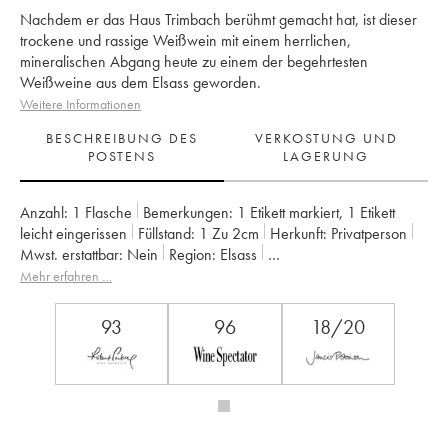
Nachdem er das Haus Trimbach berühmt gemacht hat, ist dieser
trockene und rassige Weißwein mit einem herrlichen,
mineralischen Abgang heute zu einem der begehrtesten
Weißweine aus dem Elsass geworden.
Weitere Informationen
BESCHREIBUNG DES
VERKOSTUNG UND
POSTENS
LAGERUNG
Anzahl:
1 Flasche
Bemerkungen:
1 Etikett markiert
,
1 Etikett
leicht eingerissen
Füllstand:
1
Zu 2cm
Herkunft:
privatperson
Mwst. erstattbar:
nein
Region:
Elsass
Appellation:
Alsace Riesling
Eigentümer:
Trimbach (Domaine)
Mehr erfahren …
93
96
18/20