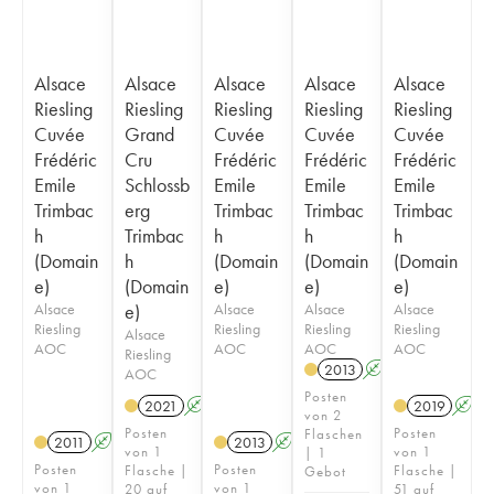
Alsace
Alsace
Alsace
Alsace
Alsace
Riesling
Riesling
Riesling
Riesling
Riesling
Cuvée
Grand
Cuvée
Cuvée
Cuvée
Frédéric
Cru
Frédéric
Frédéric
Frédéric
Emile
Schlossb
Emile
Emile
Emile
Trimbac
erg
Trimbac
Trimbac
Trimbac
h
Trimbac
h
h
h
(Domain
h
(Domain
(Domain
(Domain
e)
(Domain
e)
e)
e)
Alsace
e)
Alsace
Alsace
Alsace
Riesling
Riesling
Riesling
Riesling
Alsace
AOC
AOC
AOC
AOC
Riesling
2013
A
AOC
Posten
2021
A
2019
A
von 2
Posten
Posten
Flaschen
2011
A
2013
A
von 1
von 1
| 1
Posten
Posten
Flasche |
Flasche |
Gebot
von 1
von 1
20 auf
51 auf