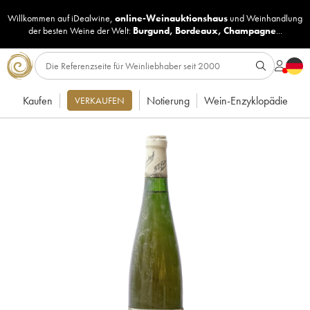
Willkommen auf iDealwine,
online-Weinauktionshaus
und
Weinhandlung
der besten Weine der Welt:
Burgund
,
Bordeaux
,
Champagne
...
Kaufen
Notierung
Wein-Enzyklopädie
VERKAUFEN