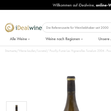
Willkommen auf iDealwine,
online-
Alle Weine
Weine nach Regionen
Unsere 
Startseite
/
Weine kaufen
/
Loiretal
/
Pouilly-Fumé Les Vignerolles Tonelum 2004 - Pos