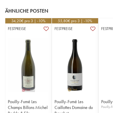
ÄHNLICHE POSTEN
34,20
€
pro 3 | -10%
55,80
€
pro 3 | -10%
FESTPREISE
FESTPREISE
FESTPR
Pouilly-Fumé Les
Pouilly-Fumé Les
Pouill
Champs Billons Michel
Caillottes Domaine du
Pouilly