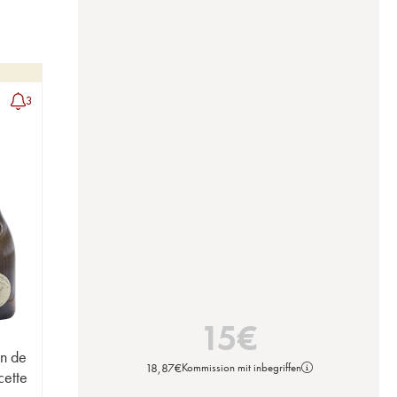
3
15
€
on de
18,87
€
Kommission mit inbegriffen
cette