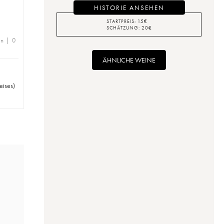
HISTORIE ANSEHEN
STARTPREIS:
15
€
SCHÄTZUNG:
20
€
en | 0
ÄHNLICHE WEINE
eises
)