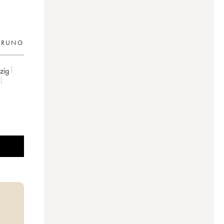
ERUNG
tzig