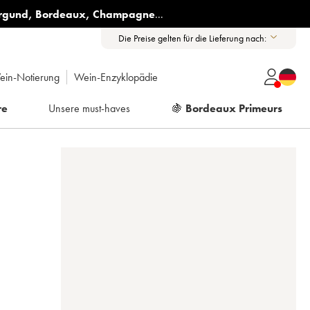
rgund
,
Bordeaux
,
Champagne
...
Die Preise gelten für die Lieferung nach:
ein-Notierung
Wein-Enzyklopädie
re
Unsere must-haves
🍇
Bordeaux Primeurs