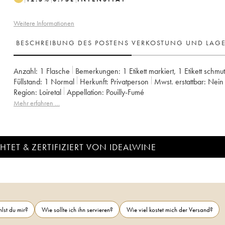
Weitere Informationen
BESCHREIBUNG DES POSTENS
VERKOSTUNG UND LAG
Anzahl:
1 Flasche
Bemerkungen:
1 Etikett markiert
,
1 Etikett schmu
Füllstand:
1
Normal
Herkunft:
privatperson
Mwst. erstattbar:
nein
Region:
Loiretal
Appellation:
Pouilly-Fumé
Mehr erfahren …
TET & ZERTIFIZIERT VON IDEALWINE
lst du mir?
Wie sollte ich ihn servieren?
Wie viel kostet mich der Versand?