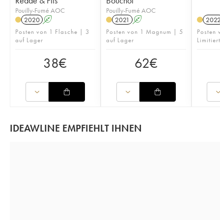
Redde & Fils
Bouchot
Pouilly-Fumé AOC
Pouilly-Fumé AOC
2020
A
2021
A
202
Posten von 1 Flasche | 3
Posten von 1 Magnum | 5
Posten 
auf Lager
auf Lager
Limitie
38
€
62
€
IDEAWLINE EMPFIEHLT IHNEN