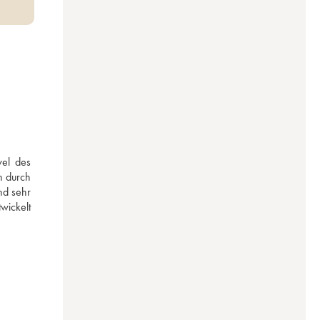
el des 
 durch 
d sehr 
ickelt 