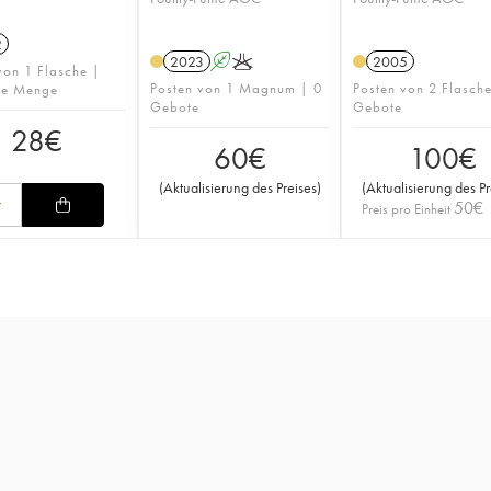
2
2023
A
K
2005
von 1 Flasche |
Posten von 1 Magnum | 0
Posten von 2 Flasch
rte Menge
Gebote
Gebote
28
€
60
€
100
€
(
Aktualisierung des Preises
)
(
Aktualisierung des Pr
50
€
Preis pro Einheit