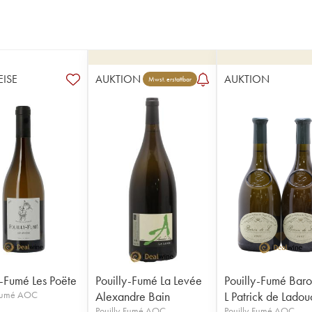
EISE
AUKTION
AUKTION
Mwst. erstattbar
y-Fumé Les Poëte
Pouilly-Fumé La Levée
Pouilly-Fumé Bar
-Fumé AOC
Alexandre Bain
L Patrick de Ladou
Pouilly-Fumé AOC
Pouilly-Fumé AOC