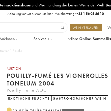
Weinauktionshaus
und
Weinhandlung der besten Weine der Welt:
Bu
Abholung vor Ort
Klicken Sie hier
|
Weinberatung?
+33 1 56 05 86 10
W
WEIN VERKAUFEN
Auktionen
Services +
✨
Ihre Online-Sommeliè
ten von 1 Flasche
AUKTION
POUILLY-FUMÉ LES VIGNEROLLES
TONELUM 2004
Pouilly-Fumé AOC
EXOTISCHE FRÜCHTE
GASTRONOMISCHER WEIN
12.5
%
0.75
L
INTENSITÄT