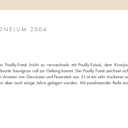
TONELUM 2004
 Pouilly-Fumé (nicht zu verwechseln mit Pouilly-Fuissé, dem Kronjuw
bsorte Sauvignon voll zur Geltung kommt. Der Pouilly Fumé zeichnet sich
ten Aromen von Gewürzen und Feuerstein aus. Es ist ein sehr trockener un
nn aber auch einige Jahre gelagert werden. Mit zunehmender Reife entw