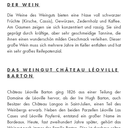
DER WEIN
Die Weine des Weinguts bieten eine Nase voll schwarzer 
Früchte (Kirsche, Cassis), Gewürzen, Zedernholz und Kaffee. 
Am Gaumen zeigen sie sich konzentriert und rassig. Sie sind 
geprägt durch kräftige, aber sehr geschmeidige Tannine, die 
ihnen einen wunderschön milden Geschmack verleihen. Dieser 
große Wein muss sich mehrere Jahre im Keller entfalten und hat 
ein sehr großes Reifepotenzial.
DAS WEINGUT CHÂTEAU LÉOVILLE
BARTON
Château Léoville Barton ging 1826 aus einer Teilung der 
Domaine de Léoville hervor, als der Ire Hugh Barton, auch 
Besitzer des Château Langoa in Saint-Julien, einen Teil des 
Weinbergs erwarb. Neben den beiden Parzellen Léoville Las 
Cases und Léoville Poyferré, entstand ein großer Name im 
Bordeaux. Heute, fast zweihundert Jahre später, gehört das 
Weingut noch immer der Familie Barton. Dies ist durchaus selten 