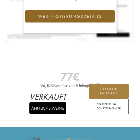
WEINNOTIERUNGSDETAILS
77
€
96,87
€
Kommission mit inbegriffen
HISTORIE
VERKAUFT
ANSEHEN
STARTPREIS:
1
€
ÄHNLICHE WEINE
SCHÄTZUNG:
65
€