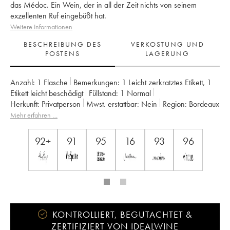
das Médoc. Ein Wein, der in all der Zeit nichts von seinem
exzellenten Ruf eingebüßt hat.
Weitere Informationen
BESCHREIBUNG DES
VERKOSTUNG UND
POSTENS
LAGERUNG
Anzahl:
1 Flasche
Bemerkungen:
1 Leicht zerkratztes Etikett
,
1
Etikett leicht beschädigt
Füllstand:
1
Normal
Herkunft:
privatperson
Mwst. erstattbar:
nein
Region:
Bordeaux
Appellation:
Saint-Julien
Mehr erfahren …
Klassifizierung:
2ème Grand Cru Classé
Eigentümer:
GFA des Châteaux Langoa et Léoville Barton
92+
91
95
16
93
96
KONTROLLIERT, BEGUTACHTET &
ZERTIFIZIERT VON IDEALWINE