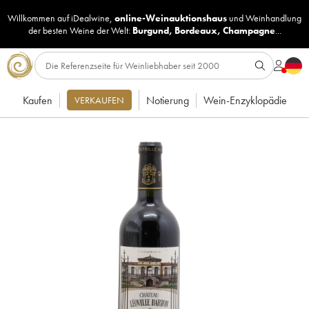
Willkommen auf iDealwine,
online-Weinauktionshaus
und
Weinhandlung
der besten Weine der Welt:
Burgund
,
Bordeaux
,
Champagne
...
Kaufen
Notierung
Wein-Enzyklopädie
VERKAUFEN