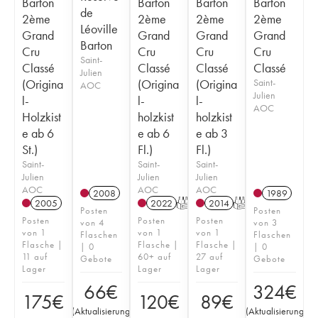
Barton
Barton
Barton
Barton
de
2ème
2ème
2ème
2ème
Léoville
Grand
Grand
Grand
Grand
Barton
Cru
Cru
Cru
Cru
Saint-
Classé
Classé
Classé
Classé
Julien
(Origina
(Origina
(Origina
Saint-
AOC
Julien
l-
l-
l-
AOC
Holzkist
holzkist
holzkist
e ab 6
e ab 6
e ab 3
St.)
Fl.)
Fl.)
Saint-
Saint-
Saint-
Julien
Julien
Julien
AOC
AOC
AOC
2008
1989
2005
2022
T
2014
T
Posten
Posten
Posten
Posten
Posten
von 4
von 3
von 1
von 1
von 1
Flaschen
Flaschen
Flasche |
Flasche |
Flasche |
| 0
| 0
11 auf
60+ auf
27 auf
Gebote
Gebote
Lager
Lager
Lager
66
€
324
€
175
€
120
€
89
€
(
Aktualisierung
(
Aktualisierung