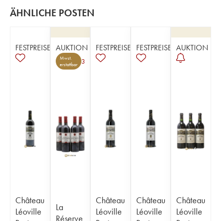
ÄHNLICHE POSTEN
FESTPREISE
AUKTION
FESTPREISE
FESTPREISE
AUKTION
Mwst.
3
erstattbar
Château
Château
Château
Château
La
Léoville
Léoville
Léoville
Léoville
Réserve