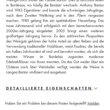
in Bordeaux, wo häufig die Besitzer wechseln. Anthony Barton 
wird 1983 Eigentümer und konnte die schwierigen Jahrgänge, 
nach dem Zweiten Weltkrieg und in den 70ern vergessen 
machen. 1985 gelang ihm ein spektakulärer Neuanfang. Das 
neue Jahrtausend wird erfolgreich mit dem bemerkenswerten 
2000er-Jahrgang eingeleitet. 2005 bringt einen weiteren 
großartigen Jahrgang hervor. Zu den zahlreichen Pluspunkten 
des Weinguts gehören der hohe Anteil an alten Reben und die 
Verwendung traditioneller Holzfässer, meist Foudres, die bereits 
ein halbes Jahrhundert alt sind und bewahrt wurden, als sich die 
meisten Winzer im Bordelais zugunsten moderner 
Edelstahlfässer von ihnen trennten. Da das Gut weder über ein 
Château noch über Weinkeller verfügt, werden die Weine in 
Langoa Barton vinifiziert und ausgebaut.
DETAILLIERTE EIGENSCHAFTEN
Haben Sie ein Problem bei diesem Posten festgestellt?
Melden