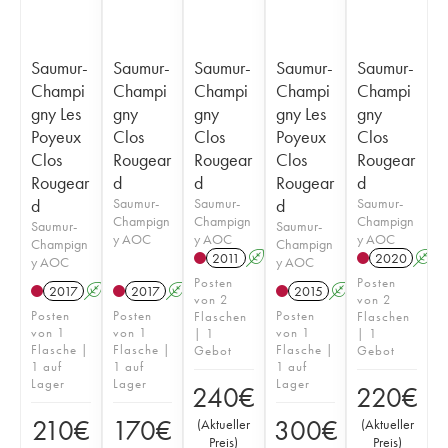
Saumur-
Saumur-
Saumur-
Saumur-
Saumur-
Champi
Champi
Champi
Champi
Champi
gny Les
gny
gny
gny Les
gny
Poyeux
Clos
Clos
Poyeux
Clos
Clos
Rougear
Rougear
Clos
Rougear
Rougear
d
d
Rougear
d
d
Saumur-
Saumur-
d
Saumur-
Champign
Champign
Champign
Saumur-
Saumur-
y AOC
y AOC
y AOC
Champign
Champign
2011
A
2020
A
y AOC
y AOC
Posten
Posten
2017
A
2017
A
2015
A
von 2
von 2
Posten
Posten
Posten
Flaschen
Flaschen
von 1
von 1
von 1
| 1
| 1
Flasche |
Flasche |
Flasche |
Gebot
Gebot
1 auf
1 auf
1 auf
Lager
Lager
Lager
240
€
220
€
210
€
170
€
300
€
(
Aktueller
(
Aktueller
Preis
)
Preis
)