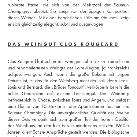
rubinrote Farbe, die sich von der Mehrzahl der Saumur-
Champignys absetzt. Sie zeugt von der üppigen Kompaktheit 
dieses Weines. Mit einer beachtlichen Fülle am Gaumen, zeigt 
er sich gleichzeitig elegant, subtil und ausgewogen.
DAS WEINGUT CLOS ROUGEARD
Clos Rougeard hat sich in nur wenigen Jahren zum ikonischsten 
und renommiertesten Weingut der Loire-Region, ja Frankreichs 
aufgeschwungen. Auch wenn die große Bekanntheit jungen 
Datums ist, ist das für den Weinberg nicht der Fall, denn Jean-
Louis und Bernard, die „Brüder Foucault“, verkörpern bereits die 
achte Generation auf diesem Familiengut. Der Weinberg 
befindet sich in Chacé, zwischen Tours und Angers, und umfasst 
eine Fläche von 10 Hektar in den Appellationen Saumur und 
Saumur Champigny. Die unvergleichliche Qualität der Weine 
dieses Guts verdankt sich zum großen Teil der hohen Qualität 
des Weinbaus, an den hier bereits mindestens seit den 1960er 
Jahren allerhöchste Ansprüche gestellt werden. Die biologische 