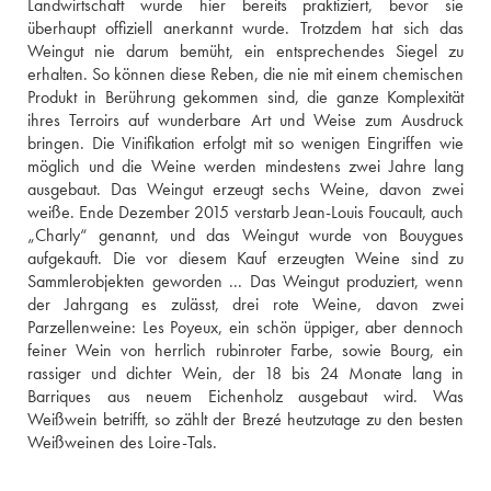
Landwirtschaft wurde hier bereits praktiziert, bevor sie 
überhaupt offiziell anerkannt wurde. Trotzdem hat sich das 
Weingut nie darum bemüht, ein entsprechendes Siegel zu 
erhalten. So können diese Reben, die nie mit einem chemischen 
Produkt in Berührung gekommen sind, die ganze Komplexität 
ihres Terroirs auf wunderbare Art und Weise zum Ausdruck 
bringen. Die Vinifikation erfolgt mit so wenigen Eingriffen wie 
möglich und die Weine werden mindestens zwei Jahre lang 
ausgebaut. Das Weingut erzeugt sechs Weine, davon zwei 
weiße. Ende Dezember 2015 verstarb Jean-Louis Foucault, auch 
„Charly“ genannt, und das Weingut wurde von Bouygues 
aufgekauft. Die vor diesem Kauf erzeugten Weine sind zu 
Sammlerobjekten geworden ... Das Weingut produziert, wenn 
der Jahrgang es zulässt, drei rote Weine, davon zwei 
Parzellenweine: Les Poyeux, ein schön üppiger, aber dennoch 
feiner Wein von herrlich rubinroter Farbe, sowie Bourg, ein 
rassiger und dichter Wein, der 18 bis 24 Monate lang in 
Barriques aus neuem Eichenholz ausgebaut wird. Was 
Weißwein betrifft, so zählt der Brezé heutzutage zu den besten 
Weißweinen des Loire-Tals.