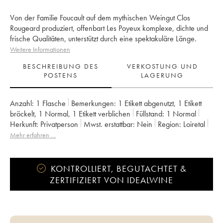
Von der Familie Foucault auf dem mythischen Weingut Clos
Rougeard produziert, offenbart Les Poyeux komplexe, dichte und
frische Qualitäten, unterstützt durch eine spektakuläre Länge.
Weitere Informationen
BESCHREIBUNG DES
VERKOSTUNG UND
POSTENS
LAGERUNG
Anzahl:
1 Flasche
Bemerkungen:
1 Etikett abgenutzt
,
1 Etikett
bröckelt
,
1 Normal
,
1 Etikett verblichen
Füllstand:
1
Normal
Herkunft:
privatperson
Mwst. erstattbar:
nein
Region:
Loiretal
Appellation:
Saumur-Champigny
Eigentümer:
Clos Rougeard
Mehr erfahren …
KONTROLLIERT, BEGUTACHTET &
ZERTIFIZIERT VON IDEALWINE