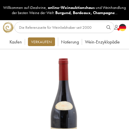
Willkommen auf iDealwine,
online-Weinauktionshaus
und
Weinhandlung
der besten Weine der Welt:
Burgund
,
Bordeaux
,
Champagne
...
Kaufen
Notierung
Wein-Enzyklopädie
VERKAUFEN