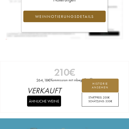
WEINNOTIERUNGSDETAILS
210
€
264,18
€
Kommission mit inbegriffen
HISTORIE
VERKAUFT
ANSEHEN
STARTPREIS:
200
€
ÄHNLICHE WEINE
SCHÄTZUNG:
330
€