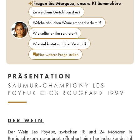
Fragen Sie Margaux, unsere KI-Sommelière
Zu welchem Gericht passt es?
Welche ähnlichen Weine empfiehlst du mir?
Wie sollte ich ihn servieren?
Wie viel kostet mich der Versand?
Eine weitere Frage stellen
PRÄSENTATION
SAUMUR-CHAMPIGNY LES
POYEUX CLOS ROUGEARD 1999
DER WEIN
Der Wein Les Poyeux, zwischen 18 und 24 Monaten in 
Barriquefässern ausgebaut, offenbart eine beeindruckende tief 