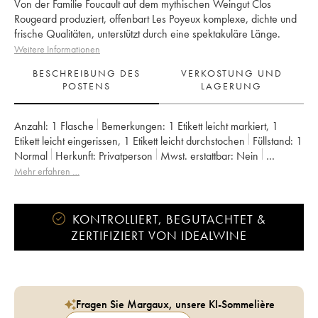
Von der Familie Foucault auf dem mythischen Weingut Clos
Rougeard produziert, offenbart Les Poyeux komplexe, dichte und
frische Qualitäten, unterstützt durch eine spektakuläre Länge.
Weitere Informationen
BESCHREIBUNG DES
VERKOSTUNG UND
POSTENS
LAGERUNG
Anzahl:
1 Flasche
Bemerkungen:
1 Etikett leicht markiert
,
1
Etikett leicht eingerissen
,
1 Etikett leicht durchstochen
Füllstand:
1
Normal
Herkunft:
privatperson
Mwst. erstattbar:
nein
Region:
Loiretal
Appellation:
Saumur-Champigny
Mehr erfahren …
Eigentümer:
Clos Rougeard
KONTROLLIERT, BEGUTACHTET &
ZERTIFIZIERT VON IDEALWINE
Fragen Sie Margaux, unsere KI-Sommelière