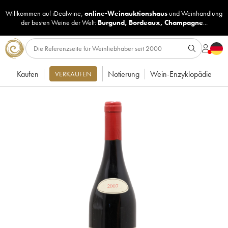
Willkommen auf iDealwine,
online-Weinauktionshaus
und
Weinhandlung
der besten Weine der Welt:
Burgund
,
Bordeaux
,
Champagne
...
Kaufen
Notierung
Wein-Enzyklopädie
VERKAUFEN