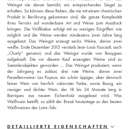
Weingut nie darum bemüht, ein entsprechendes Siegel zu 
erhalten. So können diese Reben, die nie mit einem chemischen 
Produkt in Berührung gekommen sind, die ganze Komplexität 
ihres Terroirs auf wunderbare Art und Weise zum Ausdruck 
bringen. Die Vinifikation erfolgt mit so wenigen Eingriffen wie 
möglich und die Weine werden mindestens zwei Jahre lang 
ausgebaut. Das Weingut erzeugt sechs Weine, davon zwei 
weiße. Ende Dezember 2015 verstarb Jean-Louis Foucault, auch 
„Charly“ genannt, und das Weingut wurde von Bouygues 
aufgekauft. Die vor diesem Kauf erzeugten Weine sind zu 
Sammlerobjekten geworden ... Das Weingut produziert, wenn 
der Jahrgang es zulässt, drei rote Weine, davon zwei 
Parzellenweine: Les Poyeux, ein schön üppiger, aber dennoch 
feiner Wein von herrlich rubinroter Farbe, sowie Bourg, ein 
rassiger und dichter Wein, der 18 bis 24 Monate lang in 
Barriques aus neuem Eichenholz ausgebaut wird. Was 
Weißwein betrifft, so zählt der Brezé heutzutage zu den besten 
Weißweinen des Loire-Tals.
DETAILLIERTE EIGENSCHAFTEN