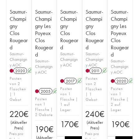
Saumur-
Saumur-
Saumur-
Saumur-
Saumur-
Champi
Champi
Champi
Champi
Champi
gny
gny Les
gny
gny
gny Les
Clos
Poyeux
Clos
Clos
Poyeux
Rougear
Clos
Rougear
Rougear
Clos
d
Rougear
d
d
Rougear
Saumur-
d
Saumur-
Saumur-
d
Champign
Champign
Champign
Saumur-
Saumur-
y AOC
y AOC
y AOC
Champign
Champign
2020
A
2011
A
y AOC
y AOC
Posten
Posten
2017
A
2020
A
von 2
von 2
Posten
Posten
Flaschen
Flaschen
2005
A
von 1
von 1
| 1
| 1
Posten
Flasche |
Flasche |
Gebot
Gebot
von 1
1 auf
2 auf
Flasche |
Lager
Lager
220
€
240
€
2 Gebote
170
€
190
€
(
Aktueller
(
Aktueller
190
€
Preis
)
Preis
)
Preis pro
Preis pro
(
Aktueller