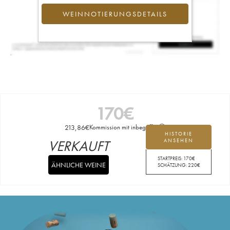
WEINNOTIERUNGSDETAILS
170
€
213,86
€
Kommission mit inbegriffen
HISTORIE
VERKAUFT
ANSEHEN
STARTPREIS:
170
€
ÄHNLICHE WEINE
SCHÄTZUNG:
220
€