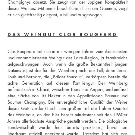
Champignys absetzt. Sie zeugt von der üppigen Kompaktheit 
dieses Weines. Mit einer beachtlichen Fülle am Gaumen, zeigt 
er sich gleichzeitig elegant, subtil und ausgewogen.
DAS WEINGUT CLOS ROUGEARD
Clos Rougeard hat sich in nur wenigen Jahren zum ikonischsten 
und renommiertesten Weingut der Loire-Region, ja Frankreichs 
aufgeschwungen. Auch wenn die große Bekanntheit jungen 
Datums ist, ist das für den Weinberg nicht der Fall, denn Jean-
Louis und Bernard, die „Brüder Foucault“, verkörpern bereits die 
achte Generation auf diesem Familiengut. Der Weinberg 
befindet sich in Chacé, zwischen Tours und Angers, und umfasst 
eine Fläche von 10 Hektar in den Appellationen Saumur und 
Saumur Champigny. Die unvergleichliche Qualität der Weine 
dieses Guts verdankt sich zum großen Teil der hohen Qualität 
des Weinbaus, an den hier bereits mindestens seit den 1960er 
Jahren allerhöchste Ansprüche gestellt werden. Die biologische 
Landwirtschaft wurde hier bereits praktiziert, bevor sie 
überhaupt offiziell anerkannt wurde. Trotzdem hat sich das 