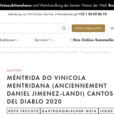
Weinauktionshaus
und
Weinhandlung der besten Weine der Welt:
Bu
Abholung vor Ort
Klicken Sie hier
|
Weinberatung?
+33 1 56 05 86 10
W
WEIN VERKAUFEN
Auktionen
Services +
✨
Ihre Online-Sommeliè
nciennement Daniel Jimenez-Landi) Cantos Del Diablo 2020 - Posten von 3 Flaschen
AUKTION
MÉNTRIDA DO VINICOLA
MENTRIDANA (ANCIENNEMENT
DANIEL JIMENEZ-LANDI) CANTOS
DEL DIABLO 2020
ROTE FRÜCHTE
GASTRONOMISCHER WEIN
IKONE