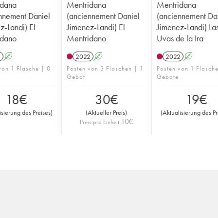
idana
Mentridana
Mentridana
nnement Daniel
(anciennement Daniel
(anciennement Da
z-Landi) El
Jimenez-Landi) El
Jimenez-Landi) La
idano
Mentridano
Uvas de la Ira
1
A
2022
A
2022
A
von 1 Flasche | 0
Posten von 3 Flaschen | 1
Posten von 1 Flasch
Gebot
Gebote
18
€
30
€
19
€
isierung des Preises
)
(
Aktueller Preis
)
(
Aktualisierung des Pr
10
€
Preis pro Einheit