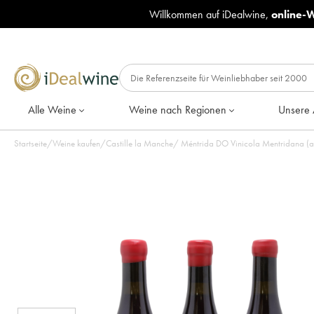
Willkommen auf iDealwine,
online-
Alle Weine
Weine nach Regionen
Unsere 
Startseite
/
Weine kaufen
/
Castille la Manche
/
Méntrida DO Vinicola Mentridana (a