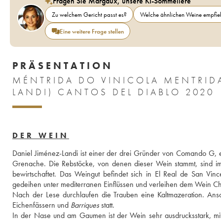
Fragen Sie Margaux, unsere KI-Sommelière
Zu welchem Gericht passt es?
Welche ähnlichen Weine empfieh
Eine weitere Frage stellen
PRÄSENTATION
MÉNTRIDA DO VINICOLA MENTRID
LANDI) CANTOS DEL DIABLO 2020
DER WEIN
Daniel Jiménez-Landi ist einer der drei Gründer von Comando G, e
Grenache. Die Rebstöcke, von denen dieser Wein stammt, sind im
bewirtschaftet. Das Weingut befindet sich in El Real de San Vi
gedeihen unter mediterranen Einflüssen und verleihen dem Wein Ch
Nach der Lese durchlaufen die Trauben eine Kaltmazeration. Ansc
Eichenfässern und 
Barriques
 statt. 
In der Nase und am Gaumen ist der Wein sehr ausdrucksstark, mi