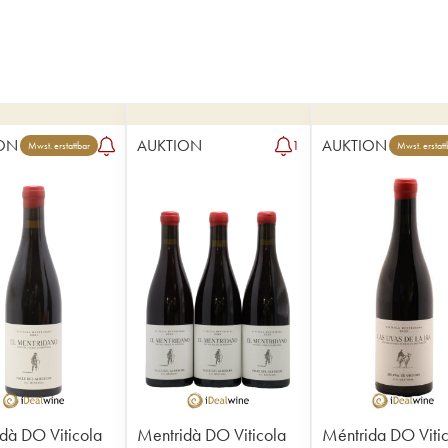
ON
AUKTION
AUKTION
1
Mwst. erstattbar
Mwst. erstatt
dà DO Viticola
Mentridà DO Viticola
Méntrida DO Viti