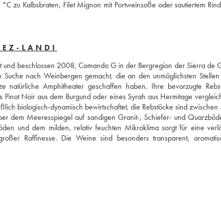
°C zu Kalbsbraten, Filet Mignon mit Portweinsoße oder sautiertem Rindfl
NEZ-LANDI
det und beschlossen 2008, Comando G in der Bergregion der Sierra de G
die Suche nach Weinbergen gemacht, die an den unmöglichsten Stellen 
 natürliche Amphitheater geschaffen haben. Ihre bevorzugte Rebsor
es Pinot Noir aus dem Burgund oder eines Syrah aus Hermitage vergleich
lich biologisch-dynamisch bewirtschaftet, die Rebstöcke sind zwischen 
ber dem Meeresspiegel auf sandigen Granit-, Schiefer- und Quarzböde
en und dem milden, relativ feuchten Mikroklima sorgt für eine verlä
großer Raffinesse. Die Weine sind besonders transparent, aromatis