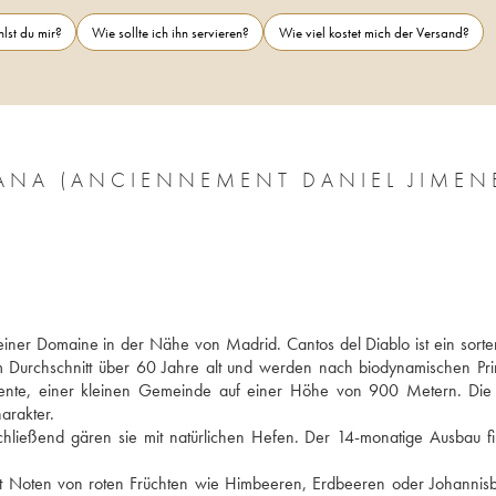
lst du mir?
Wie sollte ich ihn servieren?
Wie viel kostet mich der Versand?
ANA (ANCIENNEMENT DANIEL JIMEN
iner Domaine in der Nähe von Madrid. Cantos del Diablo ist ein sorten
 Durchschnitt über 60 Jahre alt und werden nach biodynamischen Prin
ncente, einer kleinen Gemeinde auf einer Höhe von 900 Metern. Die
arakter. 
hließend gären sie mit natürlichen Hefen. Der 14-monatige Ausbau fin
t Noten von roten Früchten wie Himbeeren, Erdbeeren oder Johannisb