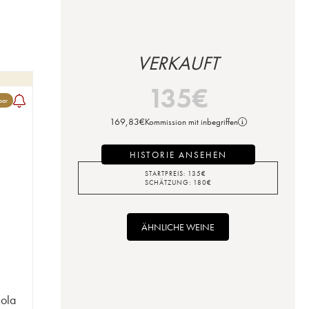
VERKAUFT
135
€
bar
169,83
€
Kommission mit inbegriffen
HISTORIE ANSEHEN
STARTPREIS:
135
€
SCHÄTZUNG:
180
€
ÄHNLICHE WEINE
cola