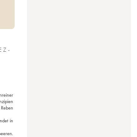
EZ-
reiner 
zipien 
 Reben 
det in 
eeren. 