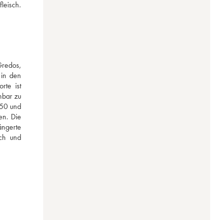
eisch. 
redos, 
in den 
te ist 
bar zu 
50 und 
n. Die 
ngerte 
ch und 