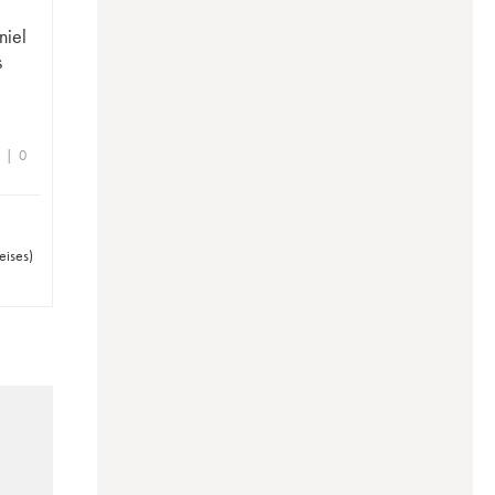
niel
s
e | 0
eises
)