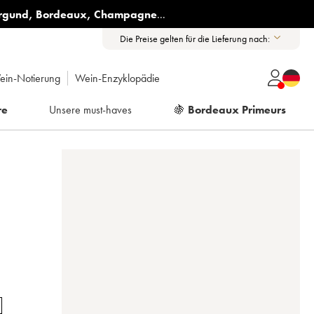
rgund
,
Bordeaux
,
Champagne
...
Die Preise gelten für die Lieferung nach:
ein-Notierung
Wein-Enzyklopädie
re
Unsere must-haves
🍇
Bordeaux Primeurs