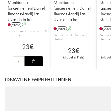
Mentridana
Mentridana
Mentr
(anciennement Daniel
(anciennement Daniel
(ancie
Jimenez-Landi) Las
Jimenez-Landi) Las
Jimene
Uvas de la Ira
Uvas de la Ira
Mentr
2022
A
2021
A
202
Posten von 1 Flasche | 16
Posten von 1 Flasche | 1
Posten 
auf Lager
Gebot
Gebote
23
€
23
€
(
Aktueller Preis
)
(
Aktual
IDEAWLINE EMPFIEHLT IHNEN