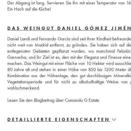
Der Abgang ist lang. Servieren Sie ihn mit einer Temperatur von 16 
Ein Hoch auf die Küche!
DAS WEINGUT DANIEL GÓMEZ JIMÉ
Daniel Landi und Fernando Garcia sind seit ihrer Kindheit befreun
nicht weit von Madrid entfernt, zu gründen. Sie haben sich auf 
entlegensten Gebieten gepflanzt wurden, wo manchmal Felsstürze
Garnacha, und ihr Ziel ist es, den mit der Eleganz und Finesse ein
machen. Das Weingut mit einer Fläche von 10 Hektar wird ausschließ
80 Jahre alt und stehen in einer Höhe von 850 bis 1200 Meter ü
Kombination aus der Höhenlage, den gut durchlässigen Mineralböd
Vegetationsperiode und für nicht zu alkoholhaltige Weine von 
wohlschmeckend.  
Lesen Sie den Blogbeitrag über Comando G Estate
DETAILLIERTE EIGENSCHAFTEN