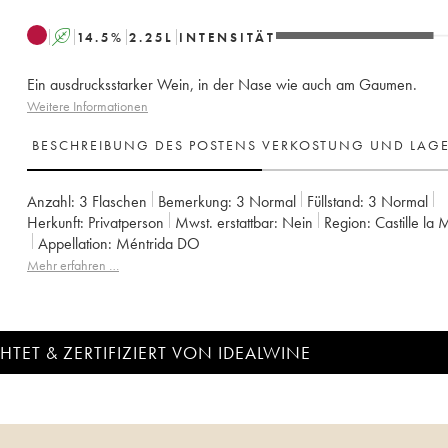
A
14.5
%
2.25
L
INTENSITÄT
Ein ausdrucksstarker Wein, in der Nase wie auch am Gaumen.
Weitere Informationen
BESCHREIBUNG DES POSTENS
VERKOSTUNG UND LAG
Anzahl:
3 Flaschen
Bemerkung:
3 Normal
Füllstand:
3
Normal
Herkunft:
privatperson
Mwst. erstattbar:
nein
Region:
Castille l
Appellation:
Méntrida DO
Mehr erfahren …
TET & ZERTIFIZIERT VON IDEALWINE