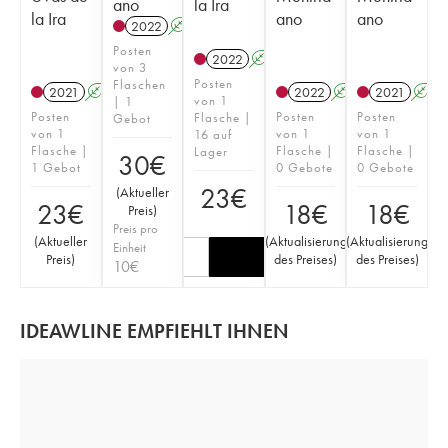
ano
la Ira
la Ira
ano
ano
2022
A
Posten
2022
A
von 3
Posten
Flaschen
2021
A
2022
A
2021
A
von 1
| 1
Posten
Posten
Posten
Flasche |
Gebot
von 1
von 1
von 1
16 auf
Flasche |
Flasche |
Flasche |
Lager
30
€
1 Gebot
0 Gebote
0 Gebote
23
€
(
Aktueller
23
€
18
€
18
€
Preis
)
Preis pro
(
Aktueller
(
Aktualisierung
(
Aktualisierung
Einheit
Preis
)
des Preises
)
des Preises
)
10
€
IDEAWLINE EMPFIEHLT IHNEN