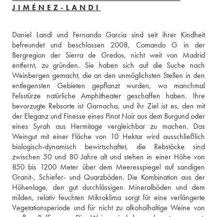
JIMÉNEZ-LANDI
Daniel Landi und Fernando Garcia sind seit ihrer Kindheit 
befreundet und beschlossen 2008, Comando G in der 
Bergregion der Sierra de Gredos, nicht weit von Madrid 
entfernt, zu gründen. Sie haben sich auf die Suche nach 
Weinbergen gemacht, die an den unmöglichsten Stellen in den 
entlegensten Gebieten gepflanzt wurden, wo manchmal 
Felsstürze natürliche Amphitheater geschaffen haben. Ihre 
bevorzugte Rebsorte ist Garnacha, und ihr Ziel ist es, den mit 
der Eleganz und Finesse eines Pinot Noir aus dem Burgund oder 
eines Syrah aus Hermitage vergleichbar zu machen. Das 
Weingut mit einer Fläche von 10 Hektar wird ausschließlich 
biologisch-dynamisch bewirtschaftet, die Rebstöcke sind 
zwischen 50 und 80 Jahre alt und stehen in einer Höhe von 
850 bis 1200 Meter über dem Meeresspiegel auf sandigen 
Granit-, Schiefer- und Quarzböden. Die Kombination aus der 
Höhenlage, den gut durchlässigen Mineralböden und dem 
milden, relativ feuchten Mikroklima sorgt für eine verlängerte 
Vegetationsperiode und für nicht zu alkoholhaltige Weine von 