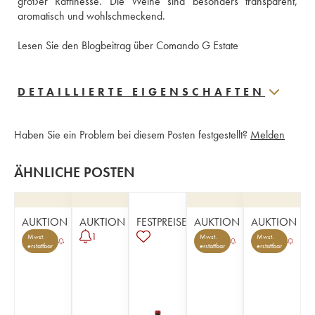
großer Raffinesse. Die Weine sind besonders transparent, 
aromatisch und wohlschmeckend.  
Lesen Sie den Blogbeitrag über Comando G Estate
DETAILLIERTE EIGENSCHAFTEN
Haben Sie ein Problem bei diesem Posten festgestellt?
Melden
ÄHNLICHE POSTEN
AUKTION
AUKTION
FESTPREISE
AUKTION
AUKTION
1
Mwst.
Mwst.
Mwst.
erstattbar
erstattbar
erstattbar