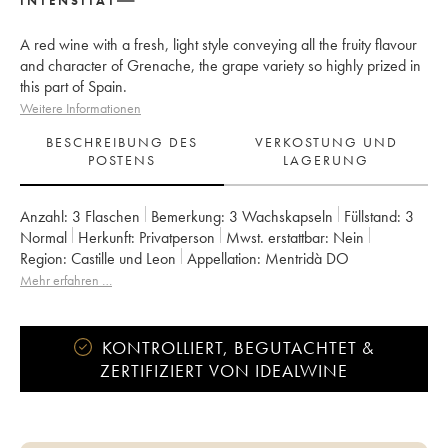
INTENSITÄT
A red wine with a fresh, light style conveying all the fruity flavour
and character of Grenache, the grape variety so highly prized in
this part of Spain.
Weitere Informationen
BESCHREIBUNG DES
VERKOSTUNG UND
POSTENS
LAGERUNG
Anzahl:
3 Flaschen
Bemerkung:
3 Wachskapseln
Füllstand:
3
Normal
Herkunft:
privatperson
Mwst. erstattbar:
nein
Region:
Castille und Leon
Appellation:
Mentridà DO
Mehr erfahren …
KONTROLLIERT, BEGUTACHTET &
ZERTIFIZIERT VON IDEALWINE