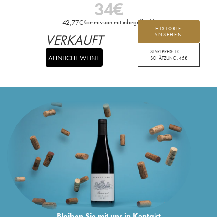
34
€
42,77
€
Kommission mit inbegriffen
HISTORIE
VERKAUFT
ANSEHEN
STARTPREIS:
1
€
ÄHNLICHE WEINE
SCHÄTZUNG:
45
€
Bleiben Sie mit uns in Kontakt