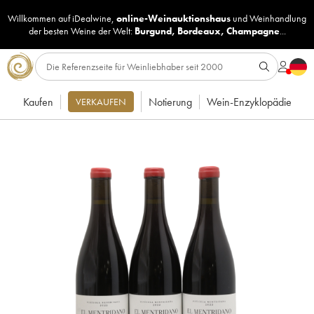
Willkommen auf iDealwine,
online-Weinauktionshaus
und
Weinhandlung
der besten Weine der Welt:
Burgund
,
Bordeaux
,
Champagne
...
Kaufen
Notierung
Wein-Enzyklopädie
VERKAUFEN