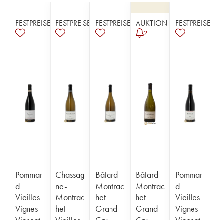
FESTPREISE
FESTPREISE
FESTPREISE
AUKTION
FESTPREISE
2
Pommar
Chassag
Bâtard-
Bâtard-
Pommar
d
ne-
Montrac
Montrac
d
Vieilles
Montrac
het
het
Vieilles
Vignes
het
Grand
Grand
Vignes
Vincent
Vieilles
Cru
Cru
Vincent