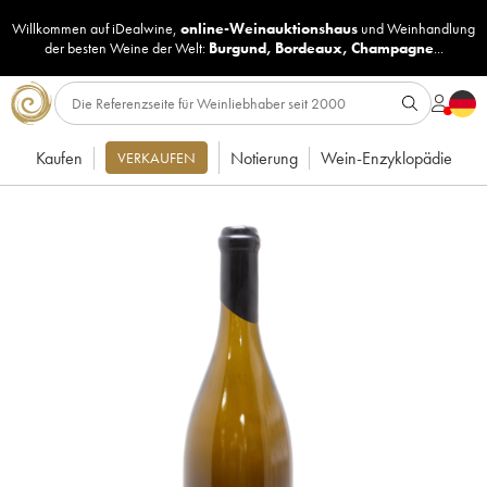
Willkommen auf iDealwine,
online-Weinauktionshaus
und
Weinhandlung
der besten Weine der Welt:
Burgund
,
Bordeaux
,
Champagne
...
Kaufen
Notierung
Wein-Enzyklopädie
VERKAUFEN