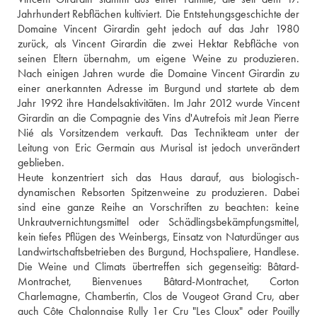
Jahrhundert Rebflächen kultiviert. Die Entstehungsgeschichte der 
Domaine Vincent Girardin geht jedoch auf das Jahr 1980 
zurück, als Vincent Girardin die zwei Hektar Rebfläche von 
seinen Eltern übernahm, um eigene Weine zu produzieren. 
Nach einigen Jahren wurde die Domaine Vincent Girardin zu 
einer anerkannten Adresse im Burgund und startete ab dem 
Jahr 1992 ihre Handelsaktivitäten. Im Jahr 2012 wurde Vincent 
Girardin an die Compagnie des Vins d'Autrefois mit Jean Pierre 
Nié als Vorsitzendem verkauft. Das Technikteam unter der 
Leitung von Eric Germain aus Murisal ist jedoch unverändert 
geblieben.
Heute konzentriert sich das Haus darauf, aus biologisch-
dynamischen Rebsorten Spitzenweine zu produzieren. Dabei 
sind eine ganze Reihe an Vorschriften zu beachten: keine 
Unkrautvernichtungsmittel oder Schädlingsbekämpfungsmittel, 
kein tiefes Pflügen des Weinbergs, Einsatz von Naturdünger aus 
Landwirtschaftsbetrieben des Burgund, Hochspaliere, Handlese. 
Die Weine und Climats übertreffen sich gegenseitig: Bâtard-
Montrachet, Bienvenues Bâtard-Montrachet, Corton 
Charlemagne, Chambertin, Clos de Vougeot Grand Cru, aber 
auch Côte Chalonnaise Rully 1er Cru "Les Cloux" oder Pouilly 