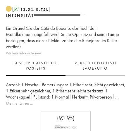
A
13.5
%
0.75
L
INTENSITÄT
Ein Grand Cru der Côte de Beaune, der nach dem
Mondkalender abgefüllt wird. Seine Opulenz und seine Länge
bestätigen, dass dieser Nektar zahlreiche Ruhejahre im Keller
verdient.
Weitere Informationen
BESCHREIBUNG DES
VERKOSTUNG UND
POSTENS
LAGERUNG
Anzahl:
1 Flasche
Bemerkungen:
1 Etikett sehr leicht gezeichnet
,
1 Etikett sehr gezeichnet
,
1 Etikett sehr leicht zerkratzt
,
1
Wachskapsel
Füllstand:
1
Normal
Herkunft:
privatperson
Mwst. erstattbar:
nein
Region:
Burgund
Mehr erfahren …
Appellation:
Bâtard-Montrachet
Klassifizierung:
Grand Cru
Eigentümer:
Vincent Girardin (Domaine)
(93-95)