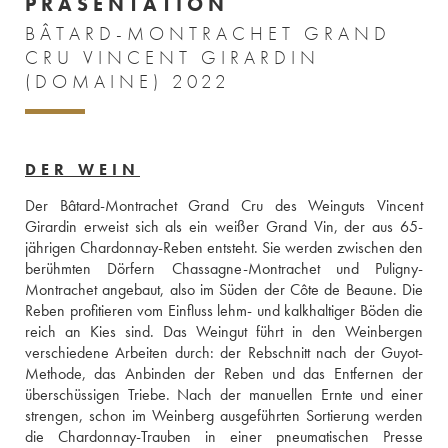
PRÄSENTATION
BÂTARD-MONTRACHET GRAND
CRU VINCENT GIRARDIN
(DOMAINE) 2022
DER WEIN
Der Bâtard-Montrachet Grand Cru des Weinguts Vincent 
Girardin erweist sich als ein weißer Grand Vin, der aus 65-
jährigen Chardonnay-Reben entsteht. Sie werden zwischen den 
berühmten Dörfern Chassagne-Montrachet und Puligny-
Montrachet angebaut, also im Süden der Côte de Beaune. Die 
Reben profitieren vom Einfluss lehm- und kalkhaltiger Böden die 
reich an Kies sind. Das Weingut führt in den Weinbergen 
verschiedene Arbeiten durch: der Rebschnitt nach der Guyot-
Methode, das Anbinden der Reben und das Entfernen der 
überschüssigen Triebe. Nach der manuellen Ernte und einer 
strengen, schon im Weinberg ausgeführten Sortierung werden 
die Chardonnay-Trauben in einer pneumatischen Presse 