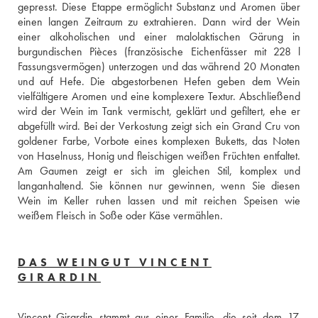
gepresst. Diese Etappe ermöglicht Substanz und Aromen über 
einen langen Zeitraum zu extrahieren. Dann wird der Wein 
einer alkoholischen und einer malolaktischen Gärung in 
burgundischen Pièces (französische Eichenfässer mit 228 l 
Fassungsvermögen) unterzogen und das während 20 Monaten 
und auf Hefe. Die abgestorbenen Hefen geben dem Wein 
vielfältigere Aromen und eine komplexere Textur. Abschließend 
wird der Wein im Tank vermischt, geklärt und gefiltert, ehe er 
abgefüllt wird. Bei der Verkostung zeigt sich ein Grand Cru von 
goldener Farbe, Vorbote eines komplexen Buketts, das Noten 
von Haselnuss, Honig und fleischigen weißen Früchten entfaltet. 
Am Gaumen zeigt er sich im gleichen Stil, komplex und 
langanhaltend. Sie können nur gewinnen, wenn Sie diesen 
Wein im Keller ruhen lassen und mit reichen Speisen wie 
weißem Fleisch in Soße oder Käse vermählen.
DAS WEINGUT VINCENT
GIRARDIN
Vincent Girardin stammt aus einer Familie, die seit dem 17. 