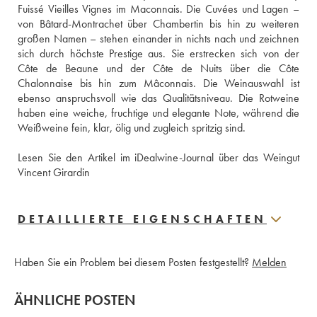
Fuissé Vieilles Vignes im Maconnais. Die Cuvées und Lagen – 
von Bâtard-Montrachet über Chambertin bis hin zu weiteren 
großen Namen – stehen einander in nichts nach und zeichnen 
sich durch höchste Prestige aus. Sie erstrecken sich von der 
Côte de Beaune und der Côte de Nuits über die Côte 
Chalonnaise bis hin zum Mâconnais. Die Weinauswahl ist 
ebenso anspruchsvoll wie das Qualitätsniveau. Die Rotweine 
haben eine weiche, fruchtige und elegante Note, während die 
Weißweine fein, klar, ölig und zugleich spritzig sind.
Lesen Sie den Artikel im iDealwine-Journal über das Weingut 
Vincent Girardin
DETAILLIERTE EIGENSCHAFTEN
Haben Sie ein Problem bei diesem Posten festgestellt?
Melden
ÄHNLICHE POSTEN