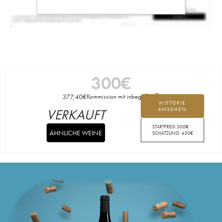
300
€
377,40
€
Kommission mit inbegriffen
HISTORIE
VERKAUFT
ANSEHEN
STARTPREIS:
300
€
ÄHNLICHE WEINE
SCHÄTZUNG:
430
€