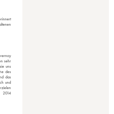
rinnert 
ltenen 
vernoy 
n sehr 
ie uns 
he des 
nd das 
ch und 
zielen 
 2014 