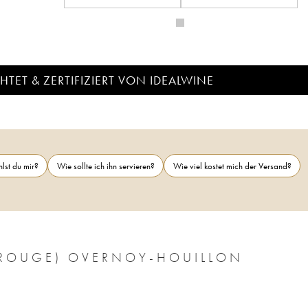
TET & ZERTIFIZIERT VON IDEALWINE
lst du mir?
Wie sollte ich ihn servieren?
Wie viel kostet mich der Versand?
E ROUGE) OVERNOY-HOUILLON