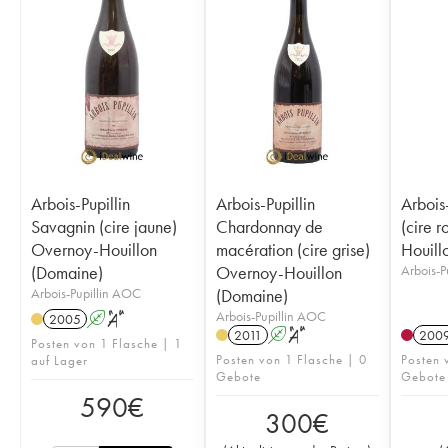
Arbois-Pupillin
Arbois-Pupillin
Arbois-
Savagnin (cire jaune)
Chardonnay de
(cire 
Overnoy-Houillon
macération (cire grise)
Houill
(Domaine)
Overnoy-Houillon
Arbois-P
Arbois-Pupillin AOC
(Domaine)
Arbois-Pupillin AOC
2005
A
S
2011
A
S
200
Posten von 1 Flasche | 1
Posten von 1 Flasche | 0
Posten 
auf Lager
Gebote
Gebote
590
€
300
€