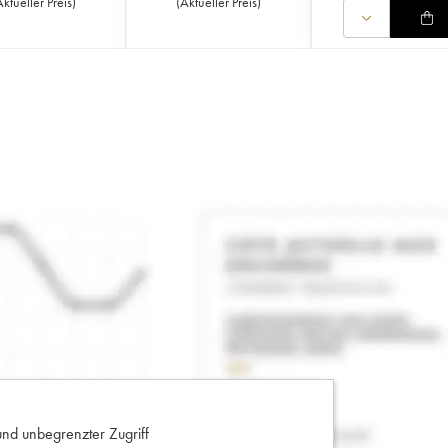
Aktueller Preis
)
(
Aktueller Preis
)
und unbegrenzter Zugriff