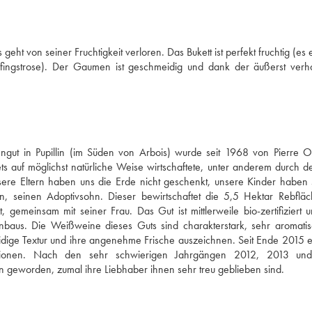
ht von seiner Fruchtigkeit verloren. Das Bukett ist perfekt fruchtig (es e
Pfingstrose). Der Gaumen ist geschmeidig und dank der äußerst verha
ngut in Pupillin (im Süden von Arbois) wurde seit 1968 von Pierre O
s auf möglichst natürliche Weise wirtschaftete, unter anderem durch de
nsere Eltern haben uns die Erde nicht geschenkt, unsere Kinder haben s
 seinen Adoptivsohn. Dieser bewirtschaftet die 5,5 Hektar Rebfläc
gemeinsam mit seiner Frau. Das Gut ist mittlerweile bio-zertifiziert u
aus. Die Weißweine dieses Guts sind charakterstark, sehr aromatis
idige Textur und ihre angenehme Frische auszeichnen. Seit Ende 2015 er
tionen. Nach den sehr schwierigen Jahrgängen 2012, 2013 und
n geworden, zumal ihre Liebhaber ihnen sehr treu geblieben sind.