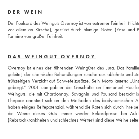
DER WEIN
Der Poulsard des Weinguts Overnoy ist von extremer Feinheit. Nichts ge
vor allem an Kirsche), gestützt durch blumige Noten (Rose und 
Tannine von großer Feinheit.
DAS WEINGUT OVERNOY
Overnoy ist eines der führenden Weingüter des Jura. Das Familie
geleitet, der chemische Behandlungen rundheraus ablehnte und stet
frühzeitigen Verzicht auf Schwefelzusätze. Sein Motto lautete: „U
geborgt.“ 2001 übergab er die Geschäfte an Emmanuel Houillon,
Weinguts, die mit Chardonnay, Savagnin und Poulsard bestockt ist, 
Ehepaar orientiert sich an den Methoden des biodynamischen Anb
haben einiges Reifepotenzial, während die Roten sich durch ihre se
die Weine dieses Guts immer wieder Rekordpreise bei Auk
(Rebstockkrankheiten und schlechtes Wetter) sind diese Weine selte