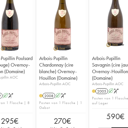
Pupillin Poulsard
Arbois-Pupillin
Arbois-Pupillin
rouge) Overnoy-
Chardonnay (cire
Savagnin (cire jau
on (Domaine)
blanche) Overnoy-
Overnoy-Houillo
upillin AOC
Houillon (Domaine)
(Domaine)
Arbois-Pupillin AOC
Arbois-Pupillin AOC
2005
A
S
9
A
S
2008
A
S
Posten von 1 Flasch
von 1 Flasche | 8
Posten von 1 Flasche | 1
auf Lager
Gebot
590
€
295
€
270
€