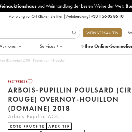
Weinauktionshaus
und
Weinhandlung der besten Weine der Welt:
Bu
Abholung vor Ort
Klicken Sie hier
|
Weinberatung?
+33 1 56 05 86 10
W
WEIN VERKAUFEN
Auktionen
Services +
✨
Ihre Online-Sommeliè
Arbois-Pupillin Poulsard (cire rouge) Overnoy-Houillon (Domaine) 2018 - Posten von 1 Flasche
FESTPREISE
ARBOIS-PUPILLIN POULSARD (CIR
ROUGE) OVERNOY-HOUILLON
(DOMAINE) 2018
Arbois-Pupillin AOC
ROTE FRÜCHTE
APERITIF