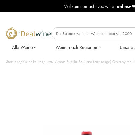
Willkommen auf iDealwine,
online-
Alle Weine
Weine nach Regionen
Unsere 
Startseite
/
Weine kaufen
/
Jura
/