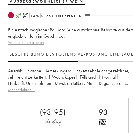
AUSSERGEWÖHNLICHER WEIN
A
S
13
%
0.75
L
INTENSITÄT
Ein einfach magischer Poulsard (eine autochthone Rebsorte aus dem
unglaublich fein im Geschmack!
Weitere Informationen
BESCHREIBUNG DES POSTENS
VERKOSTUNG UND LAG
Anzahl:
1 Flasche
Bemerkungen:
1 Etikett sehr leicht gezeichnet
,
1
sehr leicht zerknittert
,
1 Wachskapsel
Füllstand:
1
Normal
Herkunft:
unternehmen
Mwst. erstattbar:
nein
Region:
Jura
Appellation:
Arbois-Pupillin
Eigentümer:
Overnoy-Houillon (Domai
Mehr erfahren …
Anmerkung:
04/09/2019
(93-95)
93