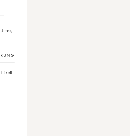
 Jura),
ERUNG
 Etikett
ne)