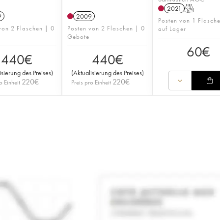
2021
T
9
2009
Posten von 1 Flasche
von 2 Flaschen | 0
Posten von 2 Flaschen | 0
auf Lager
Gebote
60
€
440
€
440
€
isierung des Preises
)
(
Aktualisierung des Preises
)
220
€
220
€
o Einheit
Preis pro Einheit