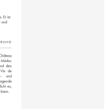
 Er ist
r und
ERUNG
hâteau 
s Médoc 
und den 
Vin de 
u- und 
ragende 
cht es, 
n kann.