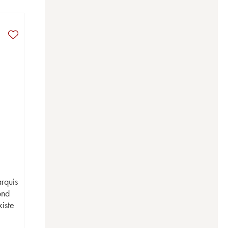
arquis
ond
kiste