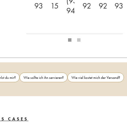
(93-
93
15.5
92
92
93
94)
lst du mir?
Wie sollte ich ihn servieren?
Wie viel kostet mich der Versand?
AS CASES