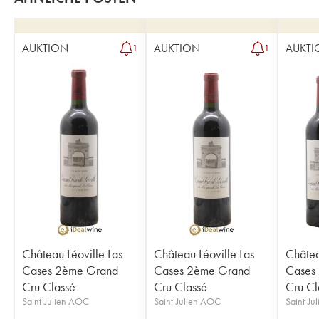
AUKTION
AUKTION
AUKTI
1
1
Château Léoville Las
Château Léoville Las
Châtea
Cases 2ème Grand
Cases 2ème Grand
Cases
Cru Classé
Cru Classé
Cru Cl
Saint-Julien AOC
Saint-Julien AOC
Saint-Ju