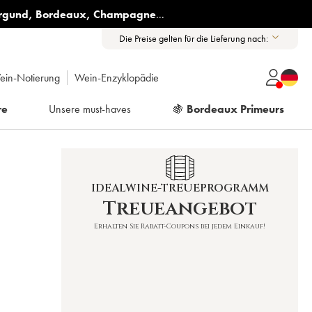
rgund
,
Bordeaux
,
Champagne
...
Die Preise gelten für die Lieferung nach:
ein-Notierung
Wein-Enzyklopädie
re
Unsere must-haves
🍇
Bordeaux Primeurs
IDEALWINE-TREUEPROGRAMM
Treueangebot
Erhalten Sie Rabatt-Coupons bei jedem Einkauf!