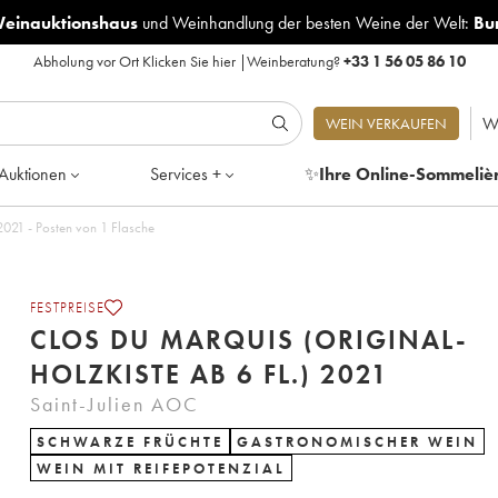
Weinauktionshaus
und
Weinhandlung der besten Weine der Welt:
Bu
Abholung vor Ort
Klicken Sie hier
|
Weinberatung?
+33 1 56 05 86 10
W
WEIN VERKAUFEN
Auktionen
Services +
✨
Ihre Online-Sommeliè
 2021 - Posten von 1 Flasche
FESTPREISE
CLOS DU MARQUIS (ORIGINAL-
HOLZKISTE AB 6 FL.) 2021
Saint-Julien AOC
SCHWARZE FRÜCHTE
GASTRONOMISCHER WEIN
WEIN MIT REIFEPOTENZIAL