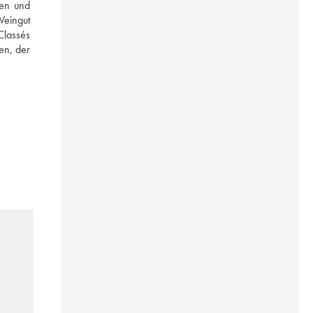
en und 
eingut 
lassés 
en, der 