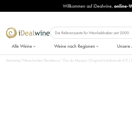
Willkommen auf iDealwine,
online-
Alle Weine
Weine nach Regionen
Unsere 
Startseite
/
Weine kaufen
/
Bordeaux
/
Clos du Marquis (Original-holzkiste ab 6 Fl.)