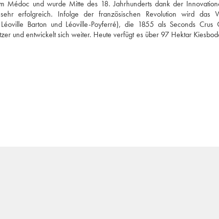
im Médoc und wurde Mitte des 18. Jahrhunderts dank der Innovation
hr erfolgreich. Infolge der französischen Revolution wird das W
 Léoville Barton und Léoville-Poyferré), die 1855 als Seconds Crus C
itzer und entwickelt sich weiter. Heute verfügt es über 97 Hektar Kiesbod