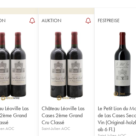
ON
AUKTION
FESTPREISE
u Léoville Las
Château Léoville Las
Le Petit Lion du M
 2ème Grand
Cases 2ème Grand
de Las Cases Sec
assé
Cru Classé
Vin (Original-holz
lien AOC
Saint-Julien AOC
ab 6 Fl.)
Saint-Julien AOC