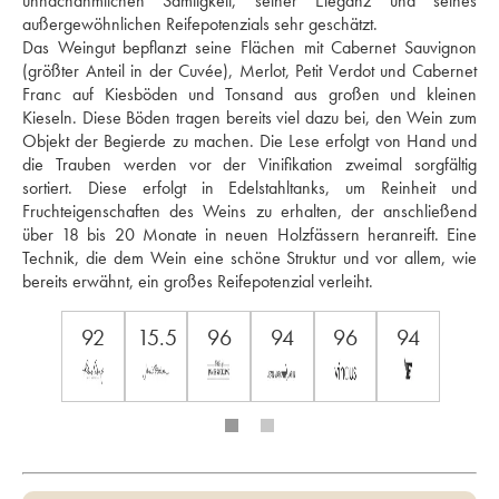
unnachahmlichen Samtigkeit, seiner Eleganz und seines 
außergewöhnlichen Reifepotenzials sehr geschätzt. 
Das Weingut bepflanzt seine Flächen mit Cabernet Sauvignon 
(größter Anteil in der Cuvée), Merlot, Petit Verdot und Cabernet 
Franc auf Kiesböden und Tonsand aus großen und kleinen 
Kieseln. Diese Böden tragen bereits viel dazu bei, den Wein zum 
Objekt der Begierde zu machen. Die Lese erfolgt von Hand und 
die Trauben werden vor der Vinifikation zweimal sorgfältig 
sortiert. Diese erfolgt in Edelstahltanks, um Reinheit und 
Fruchteigenschaften des Weins zu erhalten, der anschließend 
über 18 bis 20 Monate in neuen Holzfässern heranreift. Eine 
Technik, die dem Wein eine schöne Struktur und vor allem, wie 
bereits erwähnt, ein großes Reifepotenzial verleiht.
92
15.5
96
94
96
94