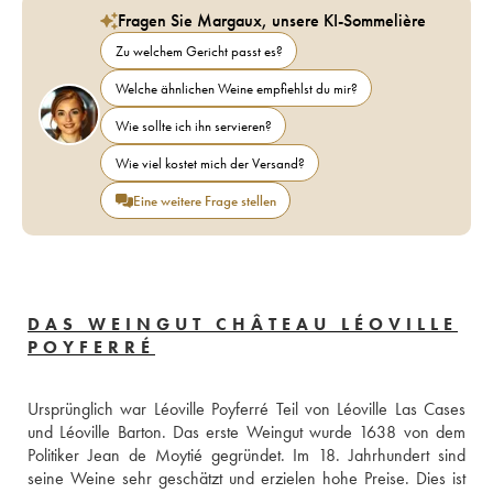
Fragen Sie Margaux, unsere KI-Sommelière
Zu welchem Gericht passt es?
Welche ähnlichen Weine empfiehlst du mir?
Wie sollte ich ihn servieren?
Wie viel kostet mich der Versand?
Eine weitere Frage stellen
DAS WEINGUT CHÂTEAU LÉOVILLE
POYFERRÉ
Ursprünglich war Léoville Poyferré Teil von Léoville Las Cases 
und Léoville Barton. Das erste Weingut wurde 1638 von dem 
Politiker Jean de Moytié gegründet. Im 18. Jahrhundert sind 
seine Weine sehr geschätzt und erzielen hohe Preise. Dies ist 