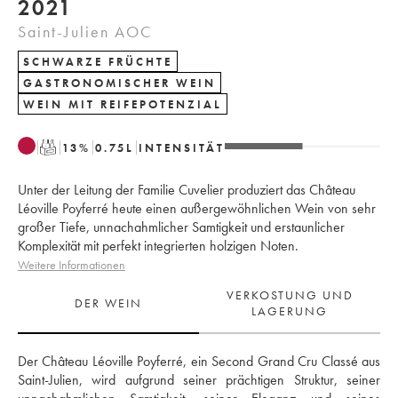
2021
Saint-Julien AOC
SCHWARZE FRÜCHTE
GASTRONOMISCHER WEIN
WEIN MIT REIFEPOTENZIAL
T
13
%
0.75
L
INTENSITÄT
Unter der Leitung der Familie Cuvelier produziert das Château
Léoville Poyferré heute einen außergewöhnlichen Wein von sehr
großer Tiefe, unnachahmlicher Samtigkeit und erstaunlicher
Komplexität mit perfekt integrierten holzigen Noten.
Weitere Informationen
VERKOSTUNG UND
DER WEIN
LAGERUNG
Der Château Léoville Poyferré, ein Second Grand Cru Classé aus 
Saint-Julien, wird aufgrund seiner prächtigen Struktur, seiner 