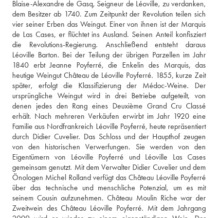
Blaise-Alexandre de Gasq, Seigneur de Léoville, zu verdanken, 
dem Besitzer ab 1740. Zum Zeitpunkt der Revolution teilen sich 
vier seiner Erben das Weingut. Einer von ihnen ist der Marquis 
de Las Cases, er flüchtet ins Ausland. Seinen Anteil konfisziert 
die Revolutions-Regierung. Anschließend entsteht daraus 
Léoville Barton. Bei der Teilung der übrigen Parzellen im Jahr 
1840 erbt Jeanne Poyferré, die Enkelin des Marquis, das 
heutige Weingut Château de Léoville Poyferré. 1855, kurze Zeit 
später, erfolgt die Klassifizierung der Médoc-Weine. Der 
ursprüngliche Weingut wird in drei Betriebe aufgeteilt, von 
denen jedes den Rang eines Deuxième Grand Cru Classé 
erhält. Nach mehreren Verkäufen erwirbt im Jahr 1920 eine 
Familie aus Nordfrankreich Léoville Poyferré, heute repräsentiert 
durch Didier Cuvelier. Das Schloss und der Haupthof zeugen  
von den historischen Verwerfungen. Sie werden von den 
Eigentümern von Léoville Poyferré und Léoville Las Cases 
gemeinsam genutzt. Mit dem Verwalter Didier Cuvelier und dem 
Önologen Michel Rolland verfügt das Château Léoville Poyferré 
über das technische und menschliche Potenzial, um es mit 
seinem Cousin aufzunehmen. Château Moulin Riche war der 
Zweitwein des Château Léoville Poyferré. Mit dem Jahrgang 