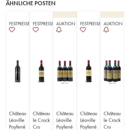
ÄHNLICHE POSTEN
FESTPREISE
FESTPREISE
AUKTION
FESTPREISE
AUKTION
Château
Château
Château
Château
Château
Léoville
le Crock
Léoville
Léoville
le Crock
Poyferré
Cru
Poyferré
Poyferré
Cru