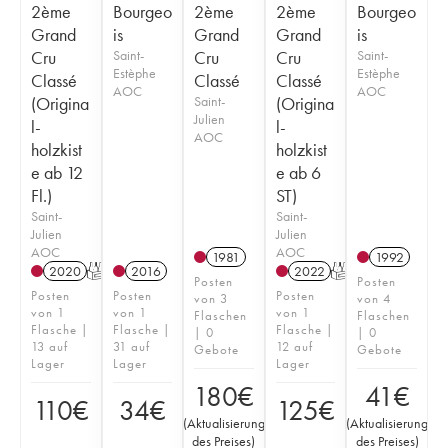
2ème
Bourgeo
2ème
2ème
Bourgeo
Grand
is
Grand
Grand
is
Cru
Saint-
Cru
Cru
Saint-
Estèphe
Estèphe
Classé
Classé
Classé
AOC
AOC
(Origina
Saint-
(Origina
Julien
l-
l-
AOC
holzkist
holzkist
e ab 12
e ab 6
Fl.)
ST)
Saint-
Saint-
Julien
Julien
AOC
AOC
1981
1992
2020
T
2016
2022
T
Posten
Posten
Posten
Posten
Posten
von 3
von 4
von 1
von 1
von 1
Flaschen
Flaschen
Flasche |
Flasche |
Flasche |
| 0
| 0
13 auf
31 auf
12 auf
Gebote
Gebote
Lager
Lager
Lager
180
€
41
€
110
€
34
€
125
€
(
Aktualisierung
(
Aktualisierung
des Preises
)
des Preises
)