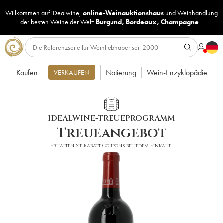
Willkommen auf iDealwine,
online-Weinauktionshaus
und
Weinhandlung
der besten Weine der Welt:
Burgund
,
Bordeaux
,
Champagne
...
Kaufen
Notierung
Wein-Enzyklopädie
VERKAUFEN
IDEALWINE-TREUEPROGRAMM
Treueangebot
Erhalten Sie Rabatt-Coupons bei jedem Einkauf!