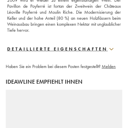
2009 wird er wieder zu einem eigenständigen Wein. Der 
Pavillon de Poyferré ist fortan der Zweitwein der Châteaux 
Léoville Poyferré und Moulin Riche. Die Modernisierung der 
Keller und der hohe Anteil (80 %) an neuen Holzfässern beim 
Weinausbau bringen einen komplexen Nektar mit unglaublicher 
Tiefe hervor.
DETAILLIERTE EIGENSCHAFTEN
Haben Sie ein Problem bei diesem Posten festgestellt?
Melden
IDEAWLINE EMPFIEHLT IHNEN