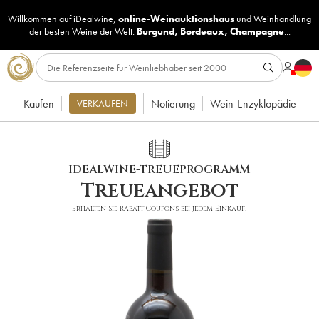
Willkommen auf iDealwine,
online-Weinauktionshaus
und
Weinhandlung
der besten Weine der Welt:
Burgund
,
Bordeaux
,
Champagne
...
Kaufen
Notierung
Wein-Enzyklopädie
VERKAUFEN
IDEALWINE-TREUEPROGRAMM
Treueangebot
Erhalten Sie Rabatt-Coupons bei jedem Einkauf!