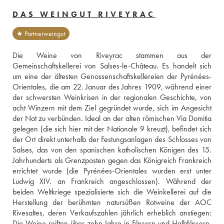
DAS WEINGUT RIVEYRAC
★ Partnerweingut
Die Weine von Riveyrac stammen aus der 
Gemeinschaftskellerei von Salses-le-Château. Es handelt sich 
um eine der ältesten Genossenschaftskellereien der Pyrénées-
Orientales, die am 22. Januar des Jahres 1909, während einer 
der schwersten Weinkrisen in der regionalen Geschichte, von 
acht Winzern mit dem Ziel gegründet wurde, sich im Angesicht 
der Not zu verbünden. Ideal an der alten römischen Via Domitia 
gelegen (die sich hier mit der Nationale 9 kreuzt), befindet sich 
der Ort direkt unterhalb der Festungsanlagen des Schlosses von 
Salses, das von den spanischen katholischen Königen des 15. 
Jahrhunderts als Grenzposten gegen das Königreich Frankreich 
errichtet wurde (die Pyrénées-Orientales wurden erst unter 
Ludwig XIV. an Frankreich angeschlossen). Während der 
beiden Weltkriege spezialisierte sich die Weinkellerei auf die 
Herstellung der berühmten natursüßen Rotweine der AOC 
Rivesaltes, deren Verkaufszahlen jährlich erheblich anstiegen: 
Die Weine reiften über zehn Jahre in Fässern und Halbfässern, 