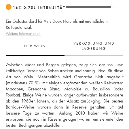
16
%
0.75
L
INTENSITÄT
Ein Goldstandard für Vins Doux Naturels mit unendlichem
Reifepotenzial.
Weitere Informationen
VERKOSTUNG UND
DER WEIN
LAGERUNG
Zwischen Meer und Bergen gelegen, zeigt sich das ton- und 
kalkhaltige Terroir von Salses trocken und sonnig, ideal für diese 
Art von Wein. Mehrheitlich wird Grenache Noir angebaut 
(mindestens 70 %), mit einigen ergänzenden weißen Rebsorten: 
Macabeu, Grenache Blanc, Malvoisie du Roussillon (oder 
Tourbat). Einige Weine wurden länger aufbewahrt, insbesondere 
ab den 1960er Jahren, als der Absatz zurückging. Die besten 
Barrique-Weine wurden dann in Reserve gehalten, um auf 
bessere Tage zu warten: Anfang 2010 haben wir Weine 
erworben, die noch in Fässern gelagert waren, um sie unter den 
besten Bedingungen abzufüllen.