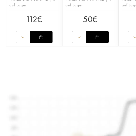
auf Lager
auf Lager
auf Lag
112
€
50
€