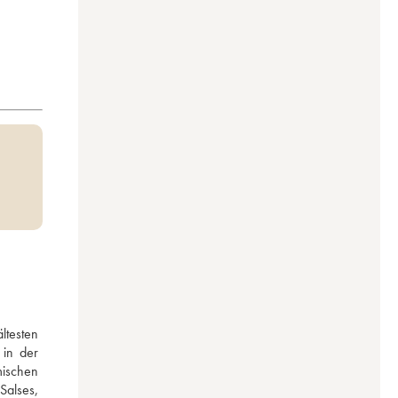
esten 
in der 
ischen 
Salses, 