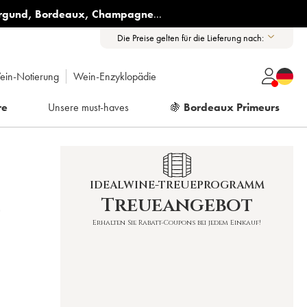
rgund
,
Bordeaux
,
Champagne
...
Die Preise gelten für die Lieferung nach:
ein-Notierung
Wein-Enzyklopädie
re
Unsere must-haves
🍇
Bordeaux Primeurs
IDEALWINE-TREUEPROGRAMM
Treueangebot
)
Erhalten Sie Rabatt-Coupons bei jedem Einkauf!