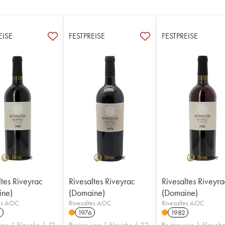
EISE
FESTPREISE
FESTPREISE
ltes Riveyrac
Rivesaltes Riveyrac
Rivesaltes Riveyra
ine)
(Domaine)
(Domaine)
tes AOC
Rivesaltes AOC
Rivesaltes AOC
5
1976
1982
von 1 Flasche | 12
Posten von 1 Flasche | 22
Posten von 1 Flasche