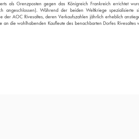
ts als Grenzposten gegen das Königreich Frankreich errichtet wurd
h angeschlossen). Während der beiden Weltkriege spezialisierte si
e der AOC Rivesaltes, deren Verkaufszahlen jährlich erheblich anstiege
ie an die wohlhabenden Kaufleute des benachbarten Dorfes Rivesaltes ve