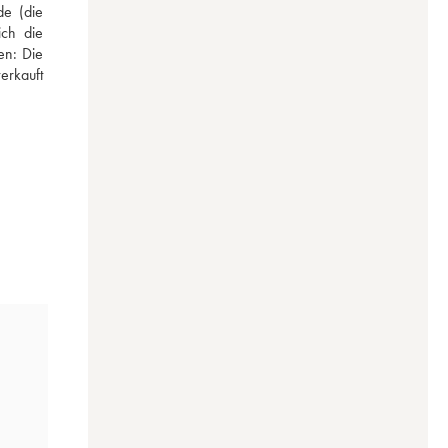
e (die 
ch die 
n: Die 
rkauft 