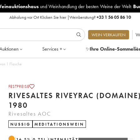
Weinauktionshaus
und
Weinhandlung der besten Weine der Welt:
Bu
Abholung vor Ort
Klicken Sie hier
|
Weinberatung?
+33 1 56 05 86 10
W
WEIN VERKAUFEN
Auktionen
Services +
✨
Ihre Online-Sommeliè
 1980 - Posten von 1 Flasche
FESTPREISE
RIVESALTES RIVEYRAC (DOMAINE
1980
Rivesaltes AOC
NUSSIG
MEDITATIONSWEIN
16.5
%
0.75
L
INTENSITÄT