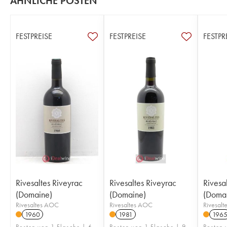
ÄHNLICHE POSTEN
FESTPREISE
FESTPREISE
FESTPR
Rivesaltes Riveyrac
Rivesaltes Riveyrac
Rivesa
(Domaine)
(Domaine)
(Doma
Rivesaltes AOC
Rivesaltes AOC
Rivesal
1960
1981
196
Posten von 1 Flasche | 6
Posten von 1 Flasche | 9
Posten 