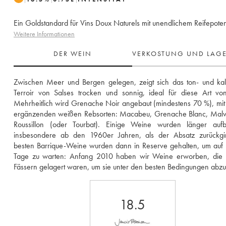
Ein Goldstandard für Vins Doux Naturels mit unendlichem Reifepoten
Weitere Informationen
DER WEIN
VERKOSTUNG UND LAG
Zwischen Meer und Bergen gelegen, zeigt sich das ton- und kalk
Terroir von Salses trocken und sonnig, ideal für diese Art vo
Mehrheitlich wird Grenache Noir angebaut (mindestens 70 %), mit 
ergänzenden weißen Rebsorten: Macabeu, Grenache Blanc, Malvoi
Roussillon (oder Tourbat). Einige Weine wurden länger aufbe
insbesondere ab den 1960er Jahren, als der Absatz zurückgin
besten Barrique-Weine wurden dann in Reserve gehalten, um auf 
Tage zu warten: Anfang 2010 haben wir Weine erworben, die n
Fässern gelagert waren, um sie unter den besten Bedingungen abzuf
18.5