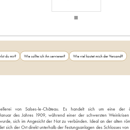
lst du mir?
Wie sollte ich ihn servieren?
Wie viel kostet mich der Versand?
lerei von Salses-le-Château. Es handelt sich um eine der ält
 Januar des Jahres 1909, während einer der schwersten Weinkrisen 
urde, sich im Angesicht der Not zu verbünden. Ideal an der alten röm
ndet sich der Ort direkt unterhalb der Festungsanlagen des Schlosses von 