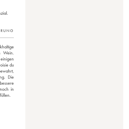
zial.
ERUNG
haltige 
n Wein. 
einigen 
sie du 
wahrt, 
g. Die 
bessere 
och in 
üllen.