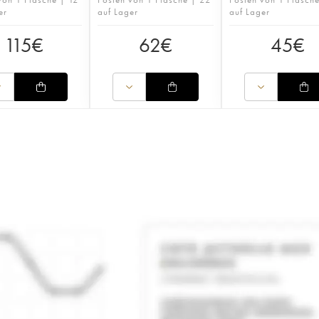
er
auf Lager
auf Lager
115
€
62
€
45
€