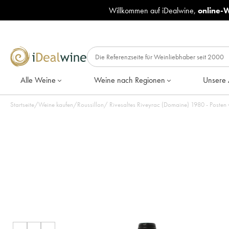
Willkommen auf iDealwine,
online-
Alle Weine
Weine nach Regionen
Unsere 
Startseite
/
Weine kaufen
/
Roussillon
/
Rivesaltes Riveyrac (Domaine)