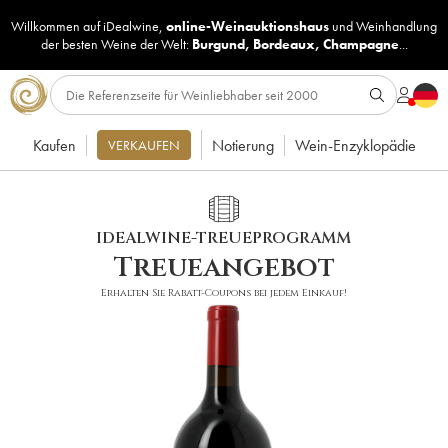
Willkommen auf iDealwine,
online-Weinauktionshaus
und
Weinhandlung
der besten Weine der Welt:
Burgund
,
Bordeaux
,
Champagne
...
Kaufen
Notierung
Wein-Enzyklopädie
VERKAUFEN
IDEALWINE-TREUEPROGRAMM
Treueangebot
Erhalten Sie Rabatt-Coupons bei jedem Einkauf!