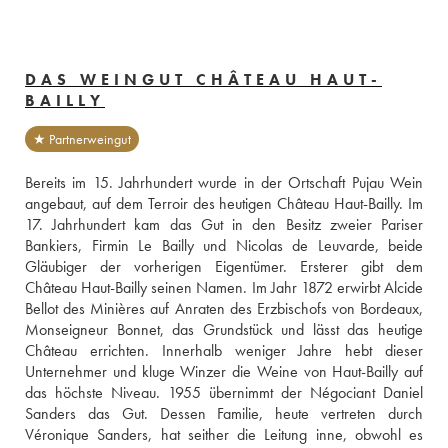
DAS WEINGUT CHÂTEAU HAUT-
BAILLY
★ Partnerweingut
Bereits im 15. Jahrhundert wurde in der Ortschaft Pujau Wein 
angebaut, auf dem Terroir des heutigen Château Haut-Bailly. Im 
17. Jahrhundert kam das Gut in den Besitz zweier Pariser 
Bankiers, Firmin Le Bailly und Nicolas de Leuvarde, beide 
Gläubiger der vorherigen Eigentümer. Ersterer gibt dem 
Château Haut-Bailly seinen Namen. Im Jahr 1872 erwirbt Alcide 
Bellot des Minières auf Anraten des Erzbischofs von Bordeaux, 
Monseigneur Bonnet, das Grundstück und lässt das heutige 
Château errichten. Innerhalb weniger Jahre hebt dieser 
Unternehmer und kluge Winzer die Weine von Haut-Bailly auf 
das höchste Niveau. 1955 übernimmt der Négociant Daniel 
Sanders das Gut. Dessen Familie, heute vertreten durch 
Véronique Sanders, hat seither die Leitung inne, obwohl es 