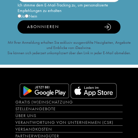
Ich stimme dem E-Mail-Tracking zu, um personalisierte
Empfehlungen zu erhalten
Ja
Nein
ABONNIEREN
Mit Ihrer Anmeldung erhalten Sie exklusiv ausgewählte Neuigkeiten, Angebote
und Einblicke von iDealwine.
Sie können sich jederzeit unkompliziert über den Link in jeder E-Mail abmelden.
GRATIS (W)EINSCHÄTZUNG
STELLENANGEBOTE
ÜBER UNS
VERANTWORTUNG VON UNTERNEHMEN (CSR)
VERSANDKOSTEN
PARTNERWEINGÜTER