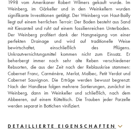
1998 vom Amerikaner Robert Wilmers gekauft wurde. Im 
Weinberg, im Gärkeller und in den Weinkellern wurden 
signifikante Investitionen getätigt. Der Weinberg von Haut-Bailly 
liegt auf einem herrlichen Terroir: Der Boden besteht aus Sand 
mit Kiesanteil und ruht auf einem fossilienreichen Unterboden. 
Der Weinberg profitiert dank der Hangneigung von einer 
perfekten Drainage und wird auf traditionelle Weise 
bewirtschaftet, einschließlich des Pflügens. 
Unkrautvernichtungsmittel kommen nicht zum Einsatz. Er 
beherbergt immer noch sehr alte Reben verschiedener 
Rebsorten, die aus der Zeit nach der Reblauskrise stammen: 
Cabernet Franc, Carménère, Merlot, Malbec, Petit Verdot und 
Cabernet Sauvignon. Die Erträge werden bewusst begrenzt: 
Nach der Handlese folgen mehrere Sortierungen, zunächst im 
Weinberg, dann im Weinkeller und schließlich, nach dem 
Abbeeren, auf einem Rütteltisch. Die Trauben jeder Parzelle 
werden separat in Bottichen vinifiziert.
DETAILLIERTE EIGENSCHAFTEN