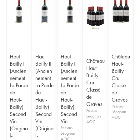
Haut
Haut
Haut
Château
Château
Bailly II
Bailly II
Bailly II
Haut-
Haut-
(Ancien
(Ancien
(Ancien
Bailly
Bailly
nement
nement
nement
Cru
Cru
La Parde
La Parde
La Parde
Classé
Classé
de
de
de
de
de
Haut-
Haut-
Haut-
Graves
Graves
Bailly)
Bailly)
Bailly)
Pessac-
Pessac-
Léognan
Second
Second
Second
Léognan
AOC
Vin
Vin
Vin
AOC
(Origina
(Origina
Pessac-
Léognan
l-
l-
AOC