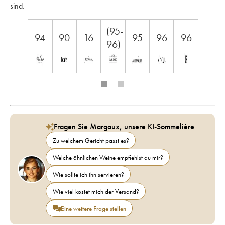
sind.
(95-
94
90
16
95
96
96
96)
Fragen Sie Margaux, unsere KI-Sommelière
Zu welchem Gericht passt es?
Welche ähnlichen Weine empfiehlst du mir?
Wie sollte ich ihn servieren?
Wie viel kostet mich der Versand?
Eine weitere Frage stellen