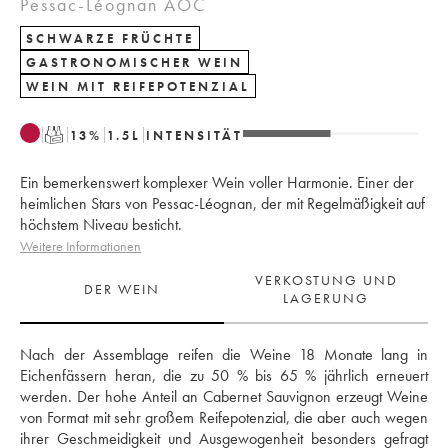
Pessac-Léognan AOC
SCHWARZE FRÜCHTE
GASTRONOMISCHER WEIN
WEIN MIT REIFEPOTENZIAL
T
13
%
1.5
L
INTENSITÄT
Ein bemerkenswert komplexer Wein voller Harmonie. Einer der
heimlichen Stars von Pessac-Léognan, der mit Regelmäßigkeit auf
höchstem Niveau besticht.
Weitere Informationen
VERKOSTUNG UND
DER WEIN
LAGERUNG
Nach der Assemblage reifen die Weine 18 Monate lang in 
Eichenfässern heran, die zu 50 % bis 65 % jährlich erneuert 
werden. Der hohe Anteil an Cabernet Sauvignon erzeugt Weine 
von Format mit sehr großem Reifepotenzial, die aber auch wegen 
ihrer Geschmeidigkeit und Ausgewogenheit besonders gefragt 