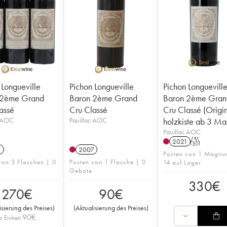
 Longueville
Pichon Longueville
Pichon Longuevill
 2ème Grand
Baron 2ème Grand
Baron 2ème Gran
assé
Cru Classé
Cru Classé (Origi
c AOC
Pauillac AOC
holzkiste ab 3 Ma
Pauillac AOC
2021
T
1
2007
Posten von 1 Magnu
von 3 Flaschen | 0
Posten von 1 Flasche | 0
14 auf Lager
Gebote
330
€
270
€
90
€
isierung des Preises
)
(
Aktualisierung des Preises
)
90
€
o Einheit