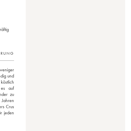
äftig
ERUNG
weniger 
ndig und 
köstlich 
es auf 
der zu 
Jahren 
rs Crus 
r jeden 