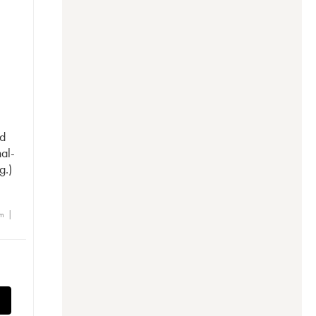
e
d
nal-
g.)
m |