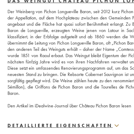
DAS WEINGUT CHÂTEAU PICHON LO
Der Weinberg von Pichon Longueville Baron, seit 2012 kurz Picho
der Appellation, auf dem Hochplateau zwischen den Gemeinden Pauil
angebaut und die Fläche hat quasi sofort Berühmtheit erlangt. Zu 
Baron de Longueville, erzeugten Weine jenen von Latour in Sac
klassifiziert, in der Erbfolge aufgeteilt und ab 1860 werden die W
übernimmt die Leitung von Pichon Longueville Baron, oft „Pichon Ba
den anderen Teil des Weinguts erhält – daher der Name „Comtesse 
wurde 1851 von Raoul erbaut. Das Weingut bleibt Eigentum der Picho
nächsten fünfzig Jahre wird es von ihren Nachfahren verwaltet un
Diese setzt ein umfassendes Renovierungsprogramm auf, um das Sch
neuesten Stand zu bringen. Die Rebsorte Cabernet Sauvignon ist
sorgfältig gepflegt wird. Die Weine zählen heute zu den renommier
Sémillon), die Griffons de Pichon Baron und die Tourelles de Pic
Baron.
Den Artikel im iDealwine-Journal über Château Pichon Baron lesen
DETAILLIERTE EIGENSCHAFTEN