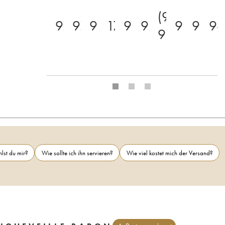
(96-
97
97
98
17.5
99
97
98
99
96
98)
lst du mir?
Wie sollte ich ihn servieren?
Wie viel kostet mich der Versand?