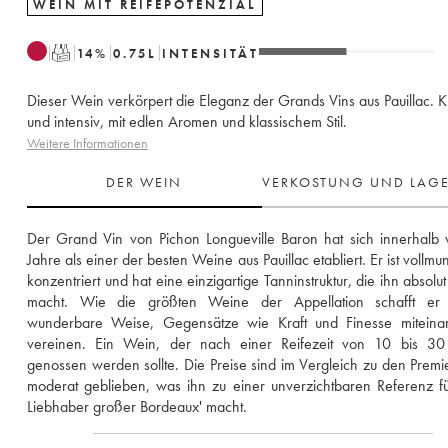
WEIN MIT REIFEPOTENZIAL
T
14
%
0.75
L
INTENSITÄT
Dieser Wein verkörpert die Eleganz der Grands Vins aus Pauillac. Kr
und intensiv, mit edlen Aromen und klassischem Stil.
Weitere Informationen
DER WEIN
VERKOSTUNG UND LAG
Der Grand Vin von Pichon Longueville Baron hat sich innerhalb 
Jahre als einer der besten Weine aus Pauillac etabliert. Er ist vollmu
konzentriert und hat eine einzigartige Tanninstruktur, die ihn absolut 
macht. Wie die größten Weine der Appellation schafft er 
wunderbare Weise, Gegensätze wie Kraft und Finesse miteinan
vereinen. Ein Wein, der nach einer Reifezeit von 10 bis 30 
genossen werden sollte. Die Preise sind im Vergleich zu den Premie
moderat geblieben, was ihn zu einer unverzichtbaren Referenz fü
Liebhaber großer Bordeaux' macht.