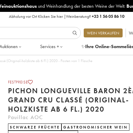
Weinauktionshaus
und
Weinhandlung der besten Weine der Welt:
Bu
Abholung vor Ort
Klicken Sie hier
|
Weinberatung?
+33 1 56 05 86 10
W
WEIN VERKAUFEN
Auktionen
Services +
✨
Ihre Online-Sommeliè
sé (Original-holzkiste ab 6 Fl.) 2020 - Posten von 1 Flasche
FESTPREISE
PICHON LONGUEVILLE BARON 2
GRAND CRU CLASSÉ (ORIGINAL-
HOLZKISTE AB 6 FL.) 2020
Pauillac AOC
SCHWARZE FRÜCHTE
GASTRONOMISCHER WEIN