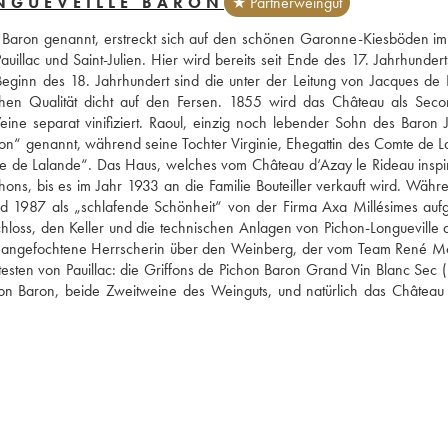
NGUEVEILLE BARON
★ Partnerweingut
n Baron genannt, erstreckt sich auf den schönen Garonne-Kiesböden im
lac und Saint-Julien. Hier wird bereits seit Ende des 17. Jahrhundert
Beginn des 18. Jahrhundert sind die unter der Leitung von Jacques de P
hen Qualität dicht auf den Fersen. 1855 wird das Château als Seco
eine separat vinifiziert. Raoul, einzig noch lebender Sohn des Baron J
ron“ genannt, während seine Tochter Virginie, Ehegattin des Comte de La
de Lalande“. Das Haus, welches vom Château d‘Azay le Rideau inspirier
ns, bis es im Jahr 1933 an die Familie Bouteiller verkauft wird. Währe
d 1987 als „schlafende Schönheit“ von der Firma Axa Millésimes aufge
loss, den Keller und die technischen Anlagen von Pichon-Longueville a
 unangefochtene Herrscherin über den Weinberg, der vom Team René Mo
testen von Pauillac: die Griffons de Pichon Baron Grand Vin Blanc Sec 
hon Baron, beide Zweitweine des Weinguts, und natürlich das Château 