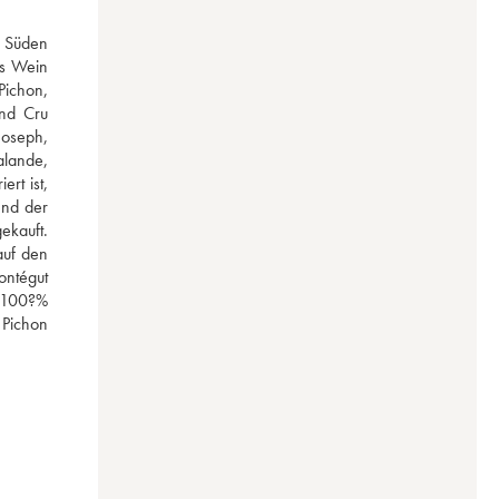
 Süden 
s Wein 
ichon, 
nd Cru 
oseph, 
lande, 
t ist, 
nd der 
kauft. 
uf den 
ntégut 
(100?% 
Pichon 