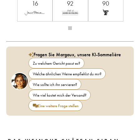
16
92
90
Fragen Sie Margaux, unsere KI-Sommelière
Zu welchem Gericht passt es?
Welche ähnlichen Weine empfiehlst du mir?
Wie sollte ich ihn servieren?
Wie viel kostet mich der Versand?
Eine weitere Frage stellen