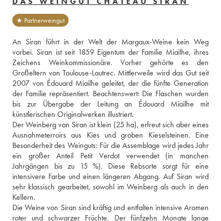
DAS WEINGUT CHÂTEAU SIRAN
★ Partnerweingut
An Siran führt in der Welt der Margaux-Weine kein Weg 
vorbei. Siran ist seit 1859 Eigentum der Familie Miailhe, ihres 
Zeichens Weinkommissionäre. Vorher gehörte es den 
Großeltern von Toulouse-Lautrec. Mittlerweile wird das Gut seit 
2007 von Édouard Miailhe geleitet, der die fünfte Generation 
der Familie repräsentiert. Beachtenswert: Die Flaschen wurden 
bis zur Übergabe der Leitung an Édouard Miailhe mit 
künstlerischen Originalwerken illustriert.
Der Weinberg von Siran ist klein (25 ha), erfreut sich aber eines 
Ausnahmeterroirs aus Kies und groben Kieselsteinen. Eine 
Besonderheit des Weinguts: Für die Assemblage wird jedes Jahr 
ein großer Anteil Petit Verdot verwendet (in manchen 
Jahrgängen bis zu 15 %). Diese Rebsorte sorgt für eine 
intensivere Farbe und einen längeren Abgang. Auf Siran wird 
sehr klassisch gearbeitet, sowohl im Weinberg als auch in den 
Kellern. 
Die Weine von Siran sind kräftig und entfalten intensive Aromen 
roter und schwarzer Früchte. Der fünfzehn Monate lange 