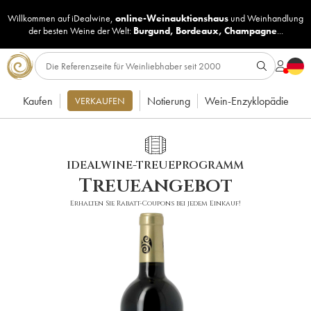
Willkommen auf iDealwine,
online-Weinauktionshaus
und
Weinhandlung
der besten Weine der Welt:
Burgund
,
Bordeaux
,
Champagne
...
Kaufen
Notierung
Wein-Enzyklopädie
VERKAUFEN
IDEALWINE-TREUEPROGRAMM
Treueangebot
Erhalten Sie Rabatt-Coupons bei jedem Einkauf!