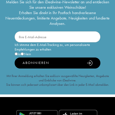
Melden Sie sich für den iDealwine-Newsletter an und entdecken
Sie unsere exklusiven Weinschätze!
Erhalten Sie direkt in Ihr Postfach handverlesene
Neuentdeckungen, limitierte Angebote, Neuigkeiten und fundierte
Analysen.
Ich stimme dem E-Mail-Tracking zu, um personalisierte
Empfehlungen zu erhalten
Ja
Nein
ABONNIEREN
Mit Ihrer Anmeldung erhalten Sie exklusiv ausgewählte Neuigkeiten, Angebote
und Einblicke von iDealwine.
Sie können sich jederzeit unkompliziert über den Link in jeder E-Mail abmelden.