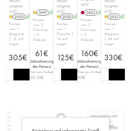
Pessac-
Pessac-
Pessac-
AOC
Léognan
Léognan
Léognan
AOC
AOC
AOC
1997
A
2003
A
2020
A
T
2020
A
T
2021
A
Posten
Posten
Posten
Posten
Posten
von 3
von 2
von 1
von 1
von 1
Flaschen
Flaschen
Magnum
Flasche |
Magnum
| 0
| 0
| 15 auf
14 auf
| 24 auf
Gebote
Gebote
Lager
Lager
Lager
61
€
160
€
305
€
125
€
330
€
(
Aktualisierung
(
Aktualisierung
des Preises
)
des Preises
)
Preis pro Einheit
Preis pro Einheit
20,33
€
80
€
Kostenloser und unbegrenzter Zugriff