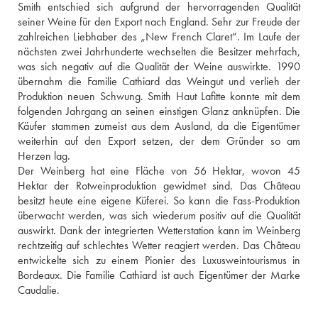
Smith entschied sich aufgrund der hervorragenden Qualität 
seiner Weine für den Export nach England. Sehr zur Freude der 
zahlreichen Liebhaber des „New French Claret“. Im Laufe der 
nächsten zwei Jahrhunderte wechselten die Besitzer mehrfach, 
was sich negativ auf die Qualität der Weine auswirkte. 1990 
übernahm die Familie Cathiard das Weingut und verlieh der 
Produktion neuen Schwung. Smith Haut Lafitte konnte mit dem 
folgenden Jahrgang an seinen einstigen Glanz anknüpfen. Die 
Käufer stammen zumeist aus dem Ausland, da die Eigentümer 
weiterhin auf den Export setzen, der dem Gründer so am 
Herzen lag.
Der Weinberg hat eine Fläche von 56 Hektar, wovon 45 
Hektar der Rotweinproduktion gewidmet sind. Das Château 
besitzt heute eine eigene Küferei. So kann die Fass-Produktion 
überwacht werden, was sich wiederum positiv auf die Qualität 
auswirkt. Dank der integrierten Wetterstation kann im Weinberg 
rechtzeitig auf schlechtes Wetter reagiert werden. Das Château 
entwickelte sich zu einem Pionier des Luxusweintourismus in 
Bordeaux. Die Familie Cathiard ist auch Eigentümer der Marke 
Caudalie.