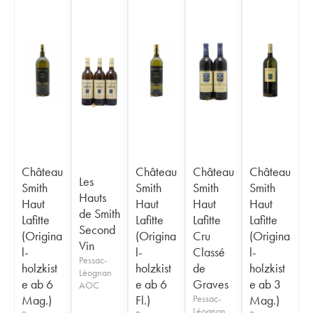
Château
Château
Château
Château
Les
Smith
Smith
Smith
Smith
Hauts
Haut
Haut
Haut
Haut
de Smith
Lafitte
Lafitte
Lafitte
Lafitte
Second
(Origina
(Origina
Cru
(Origina
Vin
l-
l-
Classé
l-
Pessac-
holzkist
holzkist
de
holzkist
Léognan
e ab 6
e ab 6
Graves
e ab 3
AOC
Mag.)
Fl.)
Pessac-
Mag.)
Léognan