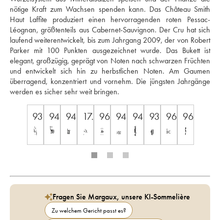
nötige Kraft zum Wachsen spenden kann. Das Château Smith 
Haut Laffite produziert einen hervorragenden roten Pessac-
Léognan, größtenteils aus Cabernet-Sauvignon. Der Cru hat sich 
laufend weiterentwickelt, bis zum Jahrgang 2009, der von Robert 
Parker mit 100 Punkten ausgezeichnet wurde. Das Bukett ist 
elegant, großzügig, geprägt von Noten nach schwarzen Früchten 
und entwickelt sich hin zu herbstlichen Noten. Am Gaumen 
überragend, konzentriert und vornehm. Die jüngsten Jahrgänge 
werden es sicher sehr weit bringen.
93
94
94
17.5
96
94
94
93
96
96
Fragen Sie Margaux, unsere KI-Sommelière
Zu welchem Gericht passt es?