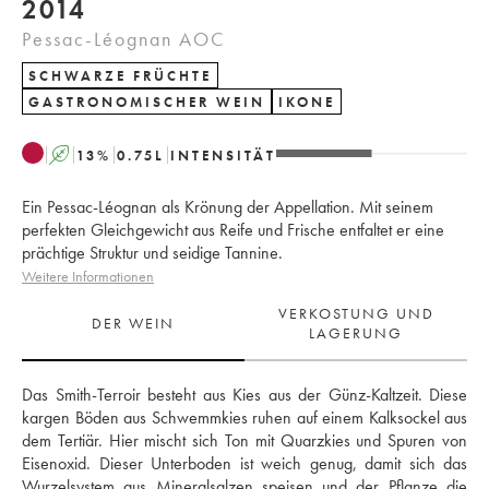
2014
Pessac-Léognan AOC
SCHWARZE FRÜCHTE
GASTRONOMISCHER WEIN
IKONE
A
13
%
0.75
L
INTENSITÄT
Ein Pessac-Léognan als Krönung der Appellation. Mit seinem
perfekten Gleichgewicht aus Reife und Frische entfaltet er eine
prächtige Struktur und seidige Tannine.
Weitere Informationen
VERKOSTUNG UND
DER WEIN
LAGERUNG
Das Smith-Terroir besteht aus Kies aus der Günz-Kaltzeit. Diese 
kargen Böden aus Schwemmkies ruhen auf einem Kalksockel aus 
dem Tertiär. Hier mischt sich Ton mit Quarzkies und Spuren von 
Eisenoxid. Dieser Unterboden ist weich genug, damit sich das 
Wurzelsystem aus Mineralsalzen speisen und der Pflanze die 