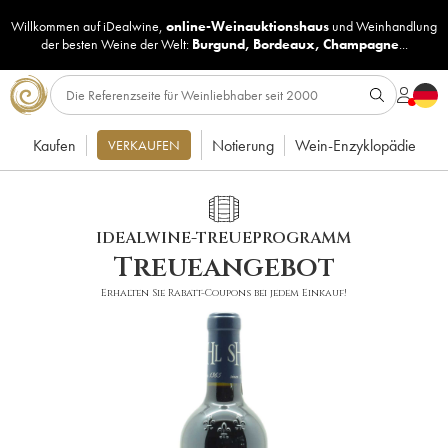
Willkommen auf iDealwine,
online-Weinauktionshaus
und
Weinhandlung
der besten Weine der Welt:
Burgund
,
Bordeaux
,
Champagne
...
Kaufen
Notierung
Wein-Enzyklopädie
VERKAUFEN
IDEALWINE-TREUEPROGRAMM
Treueangebot
Erhalten Sie Rabatt-Coupons bei jedem Einkauf!