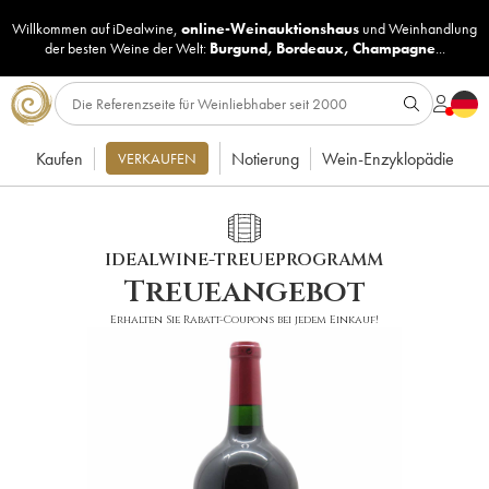
Willkommen auf iDealwine,
online-Weinauktionshaus
und
Weinhandlung
der besten Weine der Welt:
Burgund
,
Bordeaux
,
Champagne
...
Kaufen
Notierung
Wein-Enzyklopädie
VERKAUFEN
IDEALWINE-TREUEPROGRAMM
Treueangebot
Erhalten Sie Rabatt-Coupons bei jedem Einkauf!