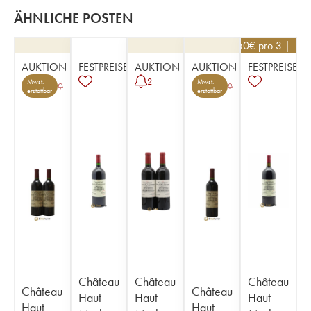
ÄHNLICHE POSTEN
76,50
€
pro 3 | -10
AUKTION
FESTPREISE
AUKTION
AUKTION
FESTPREISE
2
Mwst.
Mwst.
erstattbar
erstattbar
Château
Château
Château
Château
Château
Haut
Haut
Haut
Haut
Haut