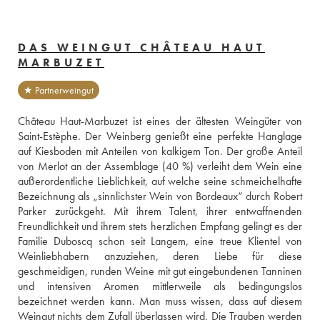
DAS WEINGUT CHÂTEAU HAUT
MARBUZET
★ Partnerweingut
Château Haut-Marbuzet ist eines der ältesten Weingüter von 
Saint-Estèphe. Der Weinberg genießt eine perfekte Hanglage 
auf Kiesboden mit Anteilen von kalkigem Ton. Der große Anteil 
von Merlot an der Assemblage (40 %) verleiht dem Wein eine 
außerordentliche Lieblichkeit, auf welche seine schmeichelhafte 
Bezeichnung als „sinnlichster Wein von Bordeaux“ durch Robert 
Parker zurückgeht. Mit ihrem Talent, ihrer entwaffnenden 
Freundlichkeit und ihrem stets herzlichen Empfang gelingt es der 
Familie Duboscq schon seit Langem, eine treue Klientel von 
Weinliebhabern anzuziehen, deren Liebe für diese 
geschmeidigen, runden Weine mit gut eingebundenen Tanninen 
und intensiven Aromen mittlerweile als bedingungslos 
bezeichnet werden kann. Man muss wissen, dass auf diesem 
Weingut nichts dem Zufall überlassen wird. Die Trauben werden 