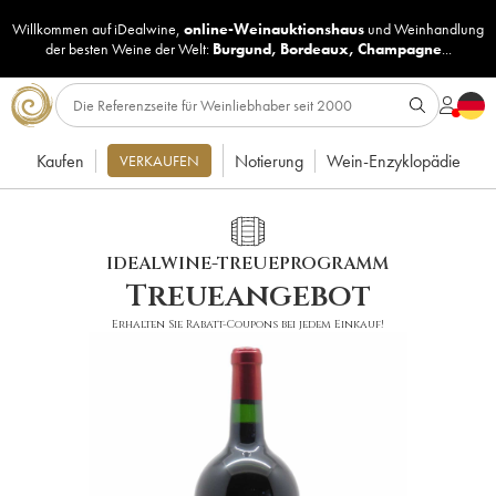
Willkommen auf iDealwine,
online-Weinauktionshaus
und
Weinhandlung
der besten Weine der Welt:
Burgund
,
Bordeaux
,
Champagne
...
Kaufen
Notierung
Wein-Enzyklopädie
VERKAUFEN
IDEALWINE-TREUEPROGRAMM
Treueangebot
Erhalten Sie Rabatt-Coupons bei jedem Einkauf!