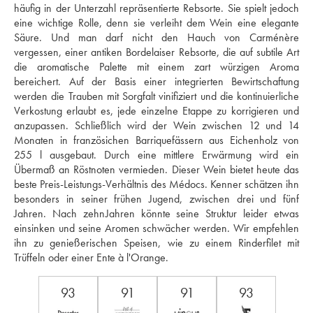
häufig in der Unterzahl repräsentierte Rebsorte. Sie spielt jedoch 
eine wichtige Rolle, denn sie verleiht dem Wein eine elegante 
Säure. Und man darf nicht den Hauch von Carménère 
vergessen, einer antiken Bordelaiser Rebsorte, die auf subtile Art 
die aromatische Palette mit einem zart würzigen Aroma 
bereichert. Auf der Basis einer integrierten Bewirtschaftung 
werden die Trauben mit Sorgfalt vinifiziert und die kontinuierliche 
Verkostung erlaubt es, jede einzelne Etappe zu korrigieren und 
anzupassen. Schließlich wird der Wein zwischen 12 und 14 
Monaten in französichen Barriquefässern aus Eichenholz von 
255 l ausgebaut. Durch eine mittlere Erwärmung wird ein 
Übermaß an Röstnoten vermieden. Dieser Wein bietet heute das 
beste Preis-Leistungs-Verhältnis des Médocs. Kenner schätzen ihn 
besonders in seiner frühen Jugend, zwischen drei und fünf 
Jahren. Nach zehnJahren könnte seine Struktur leider etwas 
einsinken und seine Aromen schwächer werden. Wir empfehlen 
ihn zu genießerischen Speisen, wie zu einem Rinderfilet mit 
Trüffeln oder einer Ente à l'Orange.
93
91
91
93