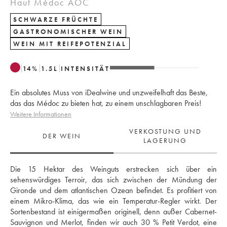
Haut Médoc AOC
SCHWARZE FRÜCHTE
GASTRONOMISCHER WEIN
WEIN MIT REIFEPOTENZIAL
14
%
1.5
L
INTENSITÄT
Ein absolutes Muss von iDealwine und unzweifelhaft das Beste,
das das Médoc zu bieten hat, zu einem unschlagbaren Preis!
Weitere Informationen
VERKOSTUNG UND
DER WEIN
LAGERUNG
Die 15 Hektar des Weinguts erstrecken sich über ein 
sehenswürdiges Terroir, das sich zwischen der Mündung der 
Gironde und dem atlantischen Ozean befindet. Es profitiert von 
einem Mikro-Klima, das wie ein Temperatur-Regler wirkt. Der 
Sortenbestand ist einigermaßen originell, denn außer Cabernet-
Sauvignon und Merlot, finden wir auch 30 % Petit Verdot, eine 