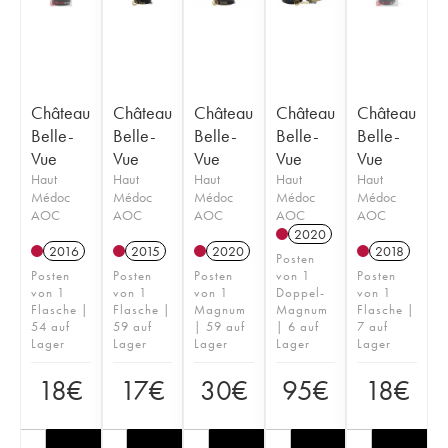
Château
Château
Château
Château
Château
Belle-
Belle-
Belle-
Belle-
Belle-
Vue
Vue
Vue
Vue
Vue
Haut
Haut
Haut
Haut
Haut
Médoc
Médoc
Médoc
Médoc
Médoc
AOC
AOC
AOC
AOC
AOC
2020
2016
2015
2020
2018
Posten
Posten
Posten
Posten
von 1
Posten
von 1
von 1
von 1
Doppel-
von 1
Flasche |
Flasche |
Magnum
Magnum
Flasche |
54 auf
59 auf
| 59 auf
| 6 auf
7 auf
Lager
Lager
Lager
Lager
Lager
18
€
17
€
30
€
95
€
18
€