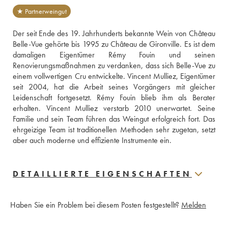
★ Partnerweingut
Der seit Ende des 19. Jahrhunderts bekannte Wein von Château 
Belle-Vue gehörte bis 1995 zu Château de Gironville. Es ist dem 
damaligen Eigentümer Rémy Fouin und seinen 
Renovierungsmaßnahmen zu verdanken, dass sich Belle-Vue zu 
einem vollwertigen Cru entwickelte. Vincent Mulliez, Eigentümer 
seit 2004, hat die Arbeit seines Vorgängers mit gleicher 
Leidenschaft fortgesetzt. Rémy Fouin blieb ihm als Berater 
erhalten. Vincent Mulliez verstarb 2010 unerwartet. Seine 
Familie und sein Team führen das Weingut erfolgreich fort. Das 
ehrgeizige Team ist traditionellen Methoden sehr zugetan, setzt 
aber auch moderne und effiziente Instrumente ein.
DETAILLIERTE EIGENSCHAFTEN
Haben Sie ein Problem bei diesem Posten festgestellt?
Melden