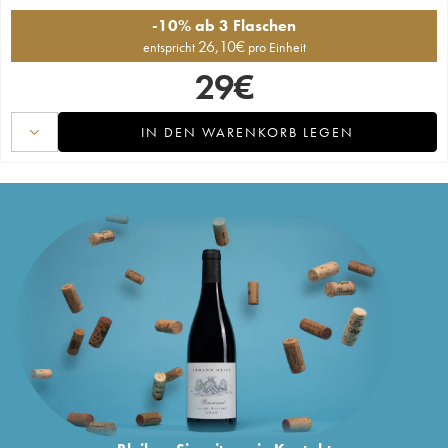
-10% ab 3 Flaschen
26,10
€
entspricht
pro Einheit
29
€
IN DEN WARENKORB LEGEN