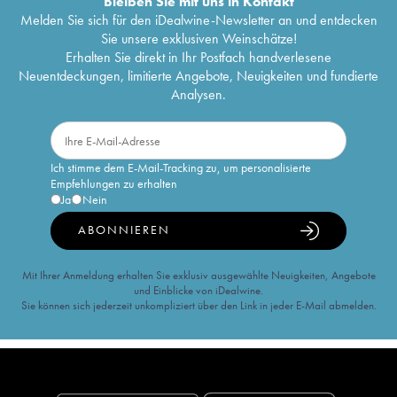
Bleiben Sie mit uns in Kontakt
Melden Sie sich für den iDealwine-Newsletter an und entdecken
Sie unsere exklusiven Weinschätze!
Erhalten Sie direkt in Ihr Postfach handverlesene
Neuentdeckungen, limitierte Angebote, Neuigkeiten und fundierte
Analysen.
Ich stimme dem E-Mail-Tracking zu, um personalisierte
Empfehlungen zu erhalten
Ja
Nein
ABONNIEREN
Mit Ihrer Anmeldung erhalten Sie exklusiv ausgewählte Neuigkeiten, Angebote
und Einblicke von iDealwine.
Sie können sich jederzeit unkompliziert über den Link in jeder E-Mail abmelden.